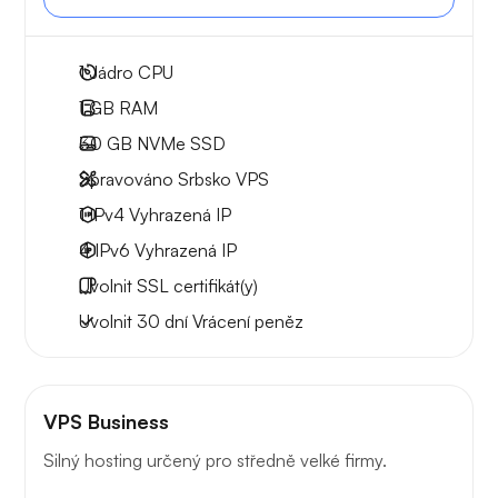
1
Jádro CPU
1 GB
RAM
30 GB
NVMe SSD
Spravováno Srbsko VPS
1 IPv4
Vyhrazená IP
4 IPv6
Vyhrazená IP
Uvolnit
SSL certifikát(y)
Uvolnit
30 dní
Vrácení peněz
VPS Business
Silný hosting určený pro středně velké firmy.