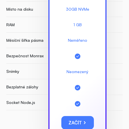
Místo na disku
30GB NVMe
RAM
1 GB
Měsíční šířka pásma
Neměřeno
Bezpečnost Monrax
Snímky
Neomezený
Bezplatné zálohy
Socket Node.js
ZAČÍT