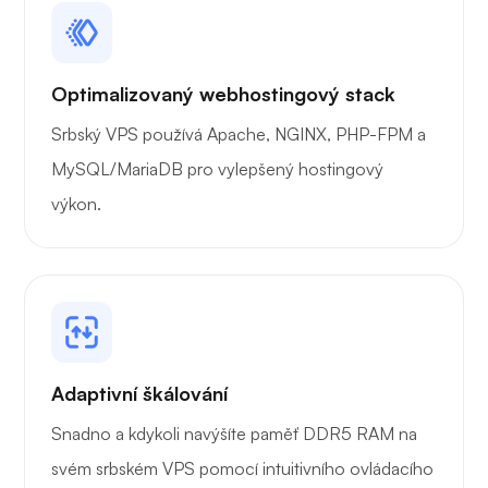
Playtube
Optimalizovaný webhostingový stack
Srbský VPS používá Apache, NGINX, PHP-FPM a
Přenašeč
MySQL/MariaDB pro vylepšený hostingový
výkon.
Grafana
Adaptivní škálování
Snadno a kdykoli navýšíte paměť DDR5 RAM na
svém srbském VPS pomocí intuitivního ovládacího