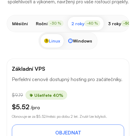
spolehlivostí a výkonem, navržený pro vaše rostoucí projekty.
Měsíční
Roční
2 roky
3 roky
-30 %
-40 %
-50 %
Linux
Windows
Základní VPS
Perfektní cenově dostupný hosting pro začátečníky.
$9.19
Ušetřete 40%
$5.52
/pro
Obnovuje se za
$5.52
/měsíc po dobu 2 let. Zrušit lze kdykoli.
OBJEDNAT