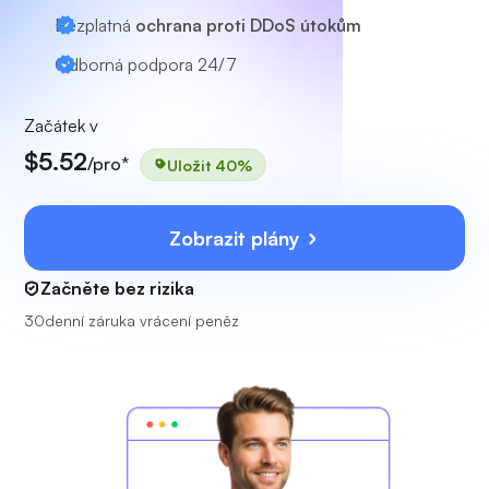
Bezplatná
ochrana proti DDoS útokům
Odborná podpora
24/7
Začátek v
$5.52
/pro*
Uložit 40%
Zobrazit plány
Začněte bez rizika
30denní záruka vrácení peněz