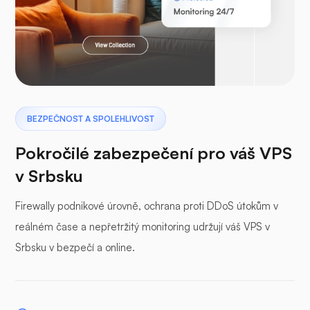
Laravel
Pterodaktyl
BEZPEČNOST A SPOLEHLIVOST
Pokročilé zabezpečení pro váš VPS
v Srbsku
Firewally podnikové úrovně, ochrana proti DDoS útokům v
Vyrovnávací panel
reálném čase a nepřetržitý monitoring udržují váš VPS v
Srbsku v bezpečí a online.
WP-extendify