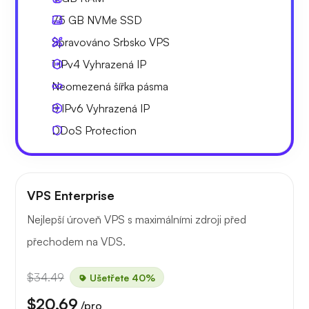
75 GB
NVMe SSD
Spravováno Srbsko VPS
1 IPv4
Vyhrazená IP
Neomezená
šířka pásma
8 IPv6
Vyhrazená IP
DDoS Protection
VPS Enterprise
Nejlepší úroveň VPS s maximálními zdroji před
přechodem na VDS.
$34.49
Ušetřete 40%
$20.69
/pro