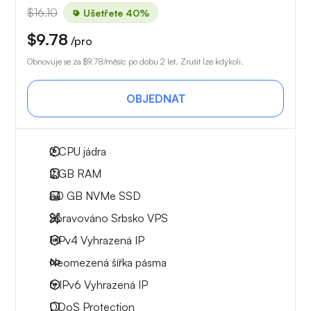
$16.10
Ušetřete 40%
$9.78
/pro
Obnovuje se za
$9.78
/měsíc po dobu 2 let. Zrušit lze kdykoli.
OBJEDNAT
2
CPU jádra
2 GB
RAM
50 GB
NVMe SSD
Spravováno Srbsko VPS
1 IPv4
Vyhrazená IP
Neomezená
šířka pásma
6 IPv6
Vyhrazená IP
DDoS Protection