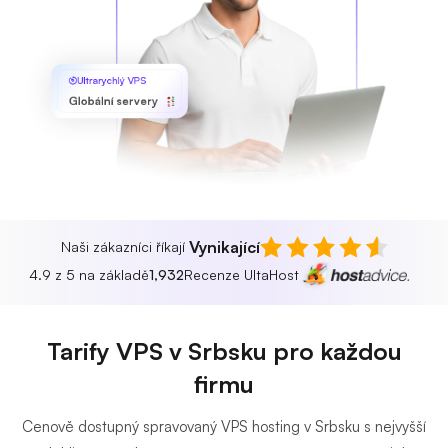
Ultrarychlý VPS
Globální servery
Vynikající
Naši zákazníci říkají
4.9 z 5 na základě
1,932
Recenze UltaHost
Tarify VPS v Srbsku pro každou
firmu
Cenově dostupný spravovaný VPS hosting v Srbsku s nejvyšší