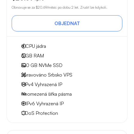
Obnovuje se za
$20.69
/měsíc po dobu 2 let. Zrušit lze kdykoli.
OBJEDNAT
4
CPU jádra
6 GB
RAM
100 GB
NVMe SSD
Spravováno Srbsko VPS
1 IPv4
Vyhrazená IP
Neomezená
šířka pásma
8 IPv6
Vyhrazená IP
DDoS Protection