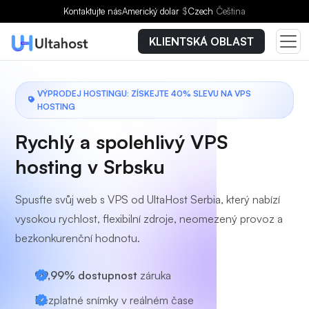
Vyberte si tarif
Kontaktujte nás
Americký dolar
$
Czech
Čeština
KLIENTSKÁ OBLAST
VÝPRODEJ HOSTINGU: ZÍSKEJTE 40% SLEVU NA VPS
HOSTING
Rychlý a spolehlivý VPS
hosting v Srbsku
Spusťte svůj web s VPS od UltaHost Serbia, který nabízí
vysokou rychlost, flexibilní zdroje, neomezený provoz a
bezkonkurenční hodnotu.
99,99% dostupnost
záruka
Bezplatné snímky v reálném čase