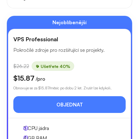
Nejoblíbenější
VPS Professional
Pokročilé zdroje pro rozšiřující se projekty.
$26.22
Ušetřete 40%
$15.87
/pro
Obnovuje se za
$15.87
/měsíc po dobu 2 let. Zrušit lze kdykoli.
OBJEDNAT
3
CPU jádra
4 GB
RAM