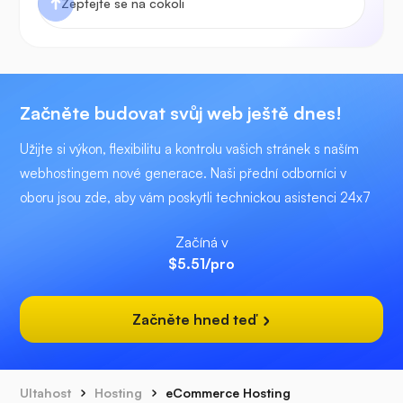
Začněte budovat svůj web ještě dnes!
Užijte si výkon, flexibilitu a kontrolu vašich stránek s naším
webhostingem nové generace. Naši přední odborníci v
oboru jsou zde, aby vám poskytli technickou asistenci 24x7
Začíná v
$5.51
/pro
Začněte hned teď
Ultahost
Hosting
eCommerce Hosting