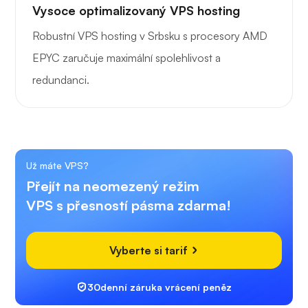
Vysoce optimalizovaný VPS hosting
Robustní VPS hosting v Srbsku s procesory AMD
EPYC zaručuje maximální spolehlivost a
redundanci.
Už máte VPS?
Přejít na neomezený režim
VPS s přesností pásma zdarma!
Vyberte si tarif
30denní záruka vrácení peněz