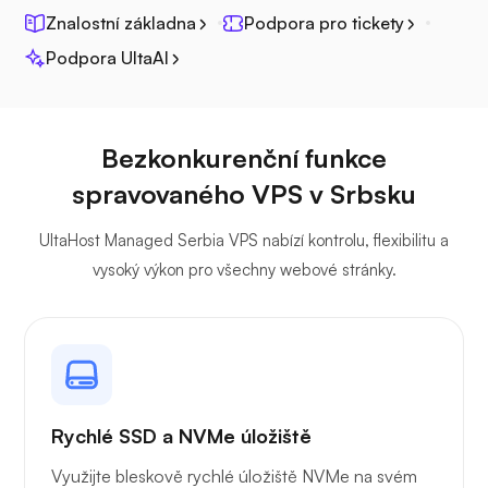
Znalostní základna
Podpora pro tickety
Podpora UltaAI
Džitsi
Bezkonkurenční funkce
spravovaného VPS v Srbsku
Plex
UltaHost Managed Serbia VPS nabízí kontrolu, flexibilitu a
vysoký výkon pro všechny webové stránky.
Vlastní vysílání
Rychlé SSD a NVMe úložiště
Využijte bleskově rychlé úložiště NVMe na svém