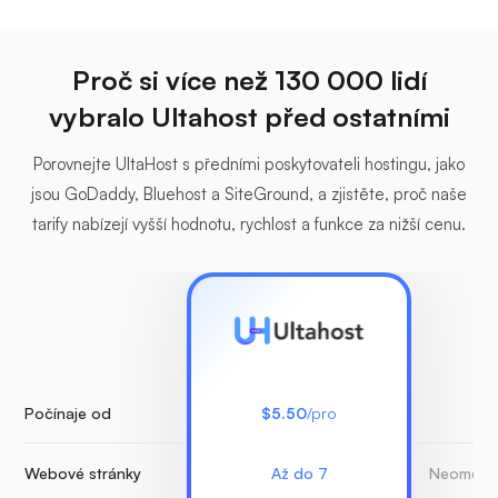
Proč si více než 130 000 lidí
vybralo Ultahost před ostatními
Porovnejte UltaHost s předními poskytovateli hostingu, jako
jsou GoDaddy, Bluehost a SiteGround, a zjistěte, proč naše
tarify nabízejí vyšší hodnotu, rychlost a funkce za nižší cenu.
Počínaje od
$5.50
/pro
Webové stránky
Až do 7
Neomezen