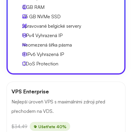
4 GB
RAM
75 GB
NVMe SSD
Spravované belgické servery
1 IPv4
Vyhrazená IP
Neomezená
šířka pásma
8 IPv6
Vyhrazená IP
DDoS Protection
VPS Enterprise
Nejlepší úroveň VPS s maximálními zdroji před
přechodem na VDS.
$34.49
Ušetřete 40%