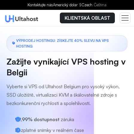
Vyberte si tarif
Kontaktujte nás
Americký dolar
$
Czech
Čeština
KLIENTSKÁ OBLAST
VÝPRODEJ HOSTINGU: ZÍSKEJTE 40% SLEVU NA VPS
HOSTING
Zažijte vynikající VPS hosting v
Belgii
Vyberte si VPS od Ultahost Belgium pro vysoký výkon,
SSD úložiště, virtualizaci KVM a škálovatelné zdroje s
bezkonkurenční rychlostí a spolehlivostí.
99,99% dostupnost
záruka
Bezplatné snímky v reálném čase