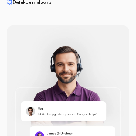
WP-extendify
Detekce malwaru
Drupal
Opencart
Prestashop