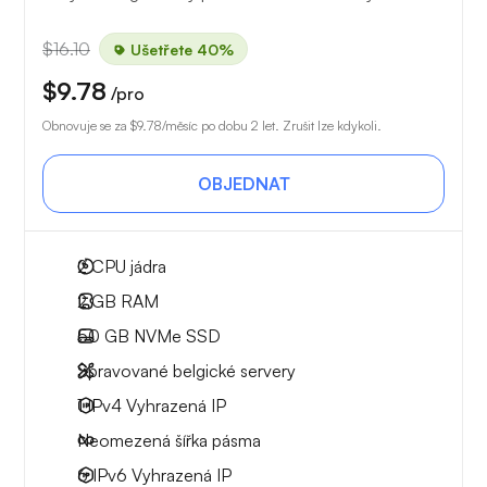
$16.10
Ušetřete 40%
$9.78
/pro
Obnovuje se za
$9.78
/měsíc po dobu 2 let. Zrušit lze kdykoli.
OBJEDNAT
2
CPU jádra
2 GB
RAM
50 GB
NVMe SSD
Spravované belgické servery
1 IPv4
Vyhrazená IP
Neomezená
šířka pásma
6 IPv6
Vyhrazená IP