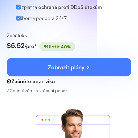
Bezplatná
ochrana proti DDoS útokům
Odborná podpora
24/7
Začátek v
$5.52
/pro*
Uložit 40%
Zobrazit plány
Začněte bez rizika
30denní záruka vrácení peněz