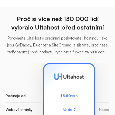
Proč si více než 130 000 lidí
vybralo Ultahost před ostatními
Porovnejte UltaHost s předními poskytovateli hostingu, jako
jsou GoDaddy, Bluehost a SiteGround, a zjistěte, proč naše
tarify nabízejí vyšší hodnotu, rychlost a funkce za nižší cenu.
Počínaje od
$5.50
/pro
Webové stránky
Až do 7
Neomezen