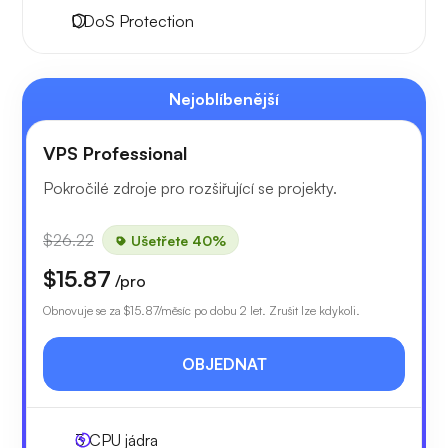
DDoS Protection
Nejoblíbenější
VPS Professional
Pokročilé zdroje pro rozšiřující se projekty.
$26.22
Ušetřete 40%
$15.87
/pro
Obnovuje se za
$15.87
/měsíc po dobu 2 let. Zrušit lze kdykoli.
OBJEDNAT
3
CPU jádra