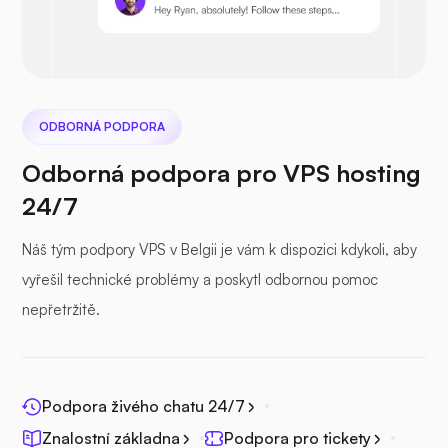
Nextcloud
ODBORNÁ PODPORA
Odborná podpora pro VPS hosting
24/7
Seafile
Náš tým podpory VPS v Belgii je vám k dispozici kdykoli, aby
vyřešil technické problémy a poskytl odbornou pomoc
nepřetržitě.
Fotohranol
Podpora živého chatu 24/7
Znalostní základna
Podpora pro tickety