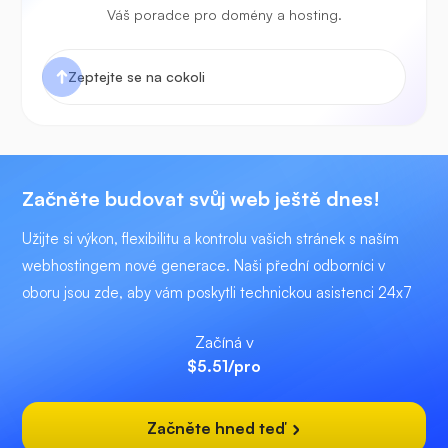
Váš poradce pro domény a hosting.
Začněte budovat svůj web ještě dnes!
Užijte si výkon, flexibilitu a kontrolu vašich stránek s naším
webhostingem nové generace. Naši přední odborníci v
oboru jsou zde, aby vám poskytli technickou asistenci 24x7
Začíná v
$5.51
/pro
Začněte hned teď