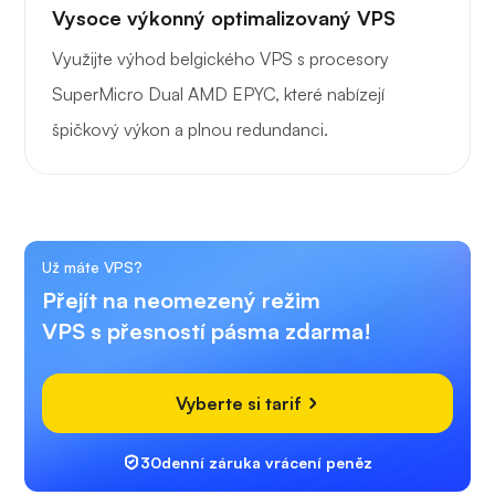
Vysoce výkonný optimalizovaný VPS
Využijte výhod belgického VPS s procesory
SuperMicro Dual AMD EPYC, které nabízejí
špičkový výkon a plnou redundanci.
Už máte VPS?
Přejít na neomezený režim
VPS s přesností pásma zdarma!
Vyberte si tarif
30denní záruka vrácení peněz