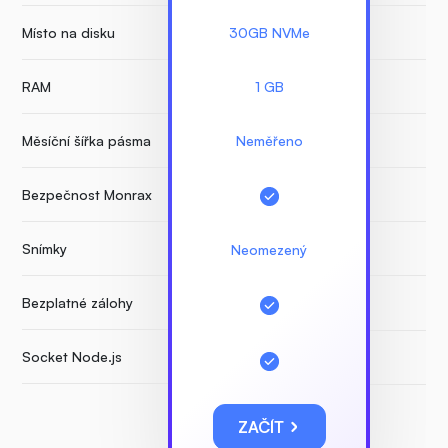
Místo na disku
30GB NVMe
RAM
1 GB
Měsíční šířka pásma
Neměřeno
Bezpečnost Monrax
Snímky
Neomezený
Bezplatné zálohy
Socket Node.js
ZAČÍT