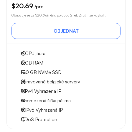
$20.69
/pro
Obnovuje se za
$20.69
/měsíc po dobu 2 let. Zrušit lze kdykoli.
OBJEDNAT
4
CPU jádra
6 GB
RAM
100 GB
NVMe SSD
Spravované belgické servery
1 IPv4
Vyhrazená IP
Neomezená
šířka pásma
8 IPv6
Vyhrazená IP
DDoS Protection