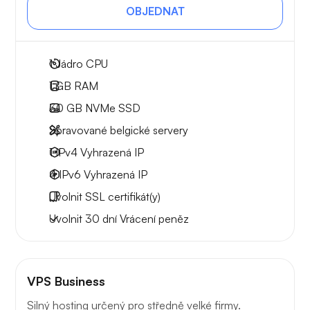
OBJEDNAT
1
Jádro CPU
1 GB
RAM
30 GB
NVMe SSD
Spravované belgické servery
1 IPv4
Vyhrazená IP
4 IPv6
Vyhrazená IP
Uvolnit
SSL certifikát(y)
Uvolnit
30 dní
Vrácení peněz
VPS Business
Silný hosting určený pro středně velké firmy.