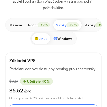
spolehlivost a výkon přizpůsobený vašim obchodním
požadavkům.
Měsíční
Roční
2 roky
3 roky
-30 %
-40 %
-50 %
Linux
Windows
Základní VPS
Perfektní cenově dostupný hosting pro začátečníky.
$9.19
Ušetřete 40%
$5.52
/pro
Obnovuje se za
$5.52
/měsíc po dobu 2 let. Zrušit lze kdykoli.