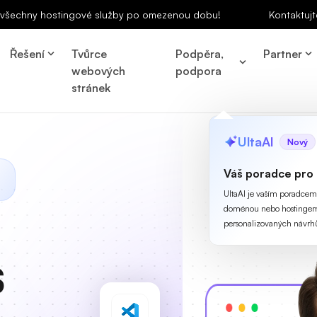
a všechny hostingové služby po omezenou dobu!
Kontaktujt
Řešení
Tvůrce
Podpěra,
Partner
webových
podpora
stránek
UltaAI
Nový
Váš poradce pro
UltaAI je vaším poradcem p
doménou nebo hostingem
personalizovaných návrh
S