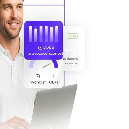
Karlův VPS
Běh
255.189.85.19
Doba
100%
provozuschopnosti
Frankfurtské datové
centrum
1
Rychlost
GB/s