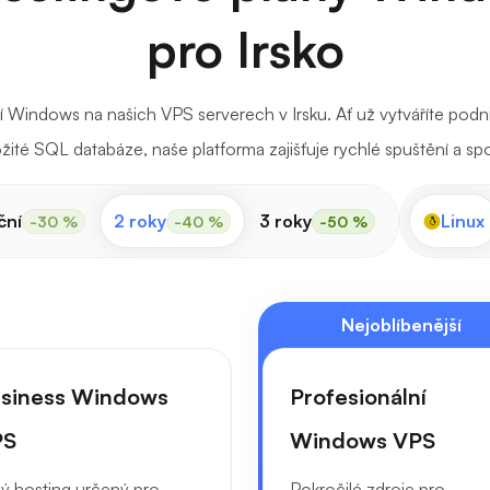
pro Irsko
ředí Windows na našich VPS serverech v Irsku. Ať už vytváříte pod
žité SQL databáze, naše platforma zajišťuje rychlé spuštění a sp
ční
2 roky
3 roky
Linux
-30 %
-40 %
-50 %
Nejoblíbenější
siness Windows
Profesionální
PS
Windows VPS
ný hosting určený pro
Pokročilé zdroje pro