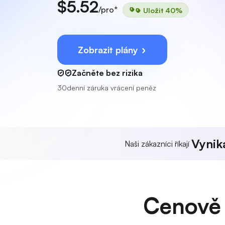
$5.52
/pro*
Uložit 40%
Zobrazit plány
Začněte bez rizika
30denní záruka vrácení peněz
Vynika
Naši zákazníci říkají
Cenově 