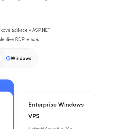
nikové aplikace v ASP.NET
olehlivé RDP relace.
Windows
Enterprise Windows
VPS
Nejlepší úroveň VPS s