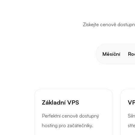
Získejte cenově dostupn
Měsíční
Ro
Základní VPS
VP
Perfektní cenově dostupný
Sil
hosting pro začátečníky.
stř