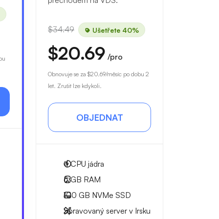
přechodem na VDS.
$34.49
Ušetřete 40%
$20.69
/pro
bu
Obnovuje se za
$20.69
/měsíc po dobu 2
let. Zrušit lze kdykoli.
OBJEDNAT
4
CPU jádra
6 GB
RAM
100 GB
NVMe SSD
Spravovaný server v Irsku