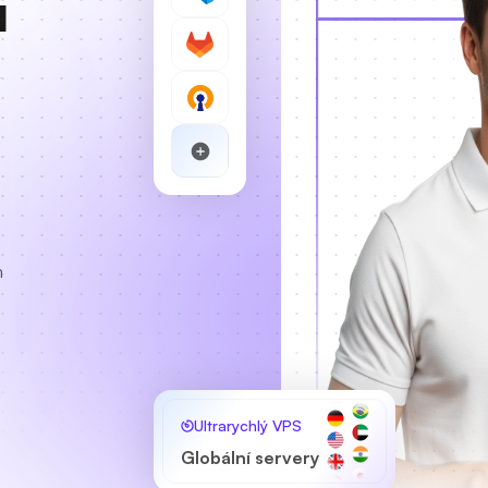
u
y
m
Ultrarychlý VPS
Globální servery