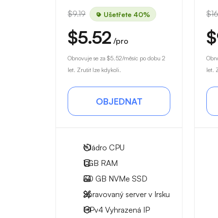
$9.19
$16
Ušetřete 40%
$5.52
$
/pro
Obnovuje se za
$5.52
/měsíc po dobu 2
Obno
let. Zrušit lze kdykoli.
let. 
OBJEDNAT
1
Jádro CPU
1 GB
RAM
30 GB
NVMe SSD
Spravovaný server v Irsku
1 IPv4
Vyhrazená IP