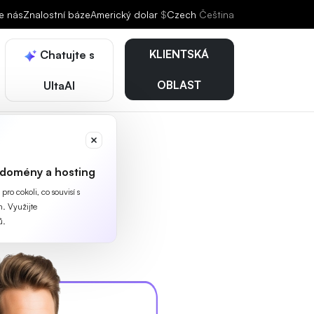
e nás
Znalostní báze
Americký dolar
$
Czech
Čeština
KLIENTSKÁ
Chatujte s
OBLAST
UltaAI
 domény a hosting
ro cokoli, co souvisí s
. Využijte
ů.