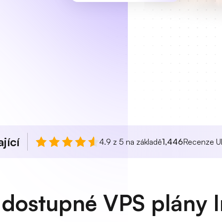
jící
4.9 z 5 na základě
1,446
Recenze Ul
dostupné VPS plány I