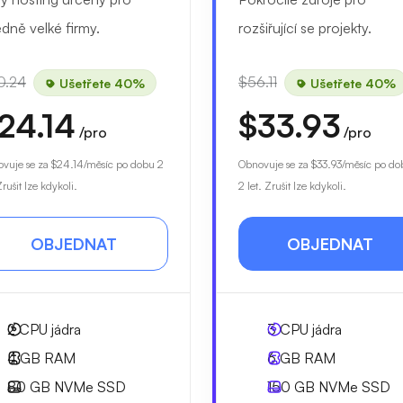
edně velké firmy.
rozšiřující se projekty.
0.24
$56.11
Ušetřete 40%
Ušetřete 40%
24.14
$33.93
/pro
/pro
vuje se za
$24.14
/měsíc po dobu 2
Obnovuje se za
$33.93
/měsíc po do
Zrušit lze kdykoli.
2 let. Zrušit lze kdykoli.
OBJEDNAT
OBJEDNAT
2
CPU jádra
3
CPU jádra
4 GB
RAM
6 GB
RAM
80 GB
NVMe SSD
150 GB
NVMe SSD