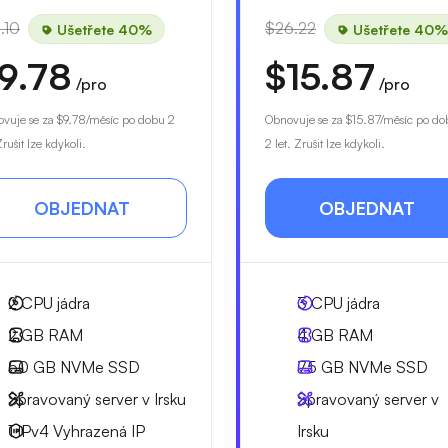
.10
$26.22
Ušetřete 40%
Ušetřete 40%
9.78
$15.87
/pro
/pro
vuje se za
$9.78
/měsíc po dobu 2
Obnovuje se za
$15.87
/měsíc po do
Zrušit lze kdykoli.
2 let. Zrušit lze kdykoli.
OBJEDNAT
OBJEDNAT
2
CPU jádra
3
CPU jádra
2 GB
RAM
4 GB
RAM
50 GB
NVMe SSD
75 GB
NVMe SSD
Spravovaný server v Irsku
Spravovaný server v
1 IPv4
Vyhrazená IP
Irsku