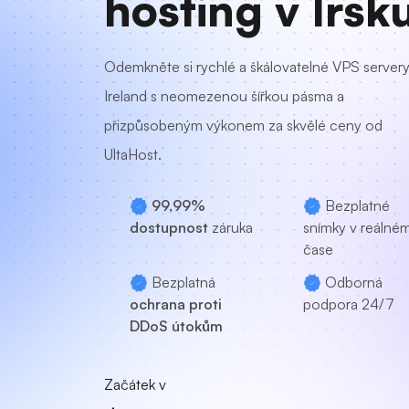
hosting v Irsk
Odemkněte si rychlé a škálovatelné VPS server
Ireland s neomezenou šířkou pásma a
přizpůsobeným výkonem za skvělé ceny od
UltaHost.
99,99%
Bezplatné
dostupnost
záruka
snímky v reálné
čase
Bezplatná
Odborná
ochrana proti
podpora
24/7
DDoS útokům
Začátek v