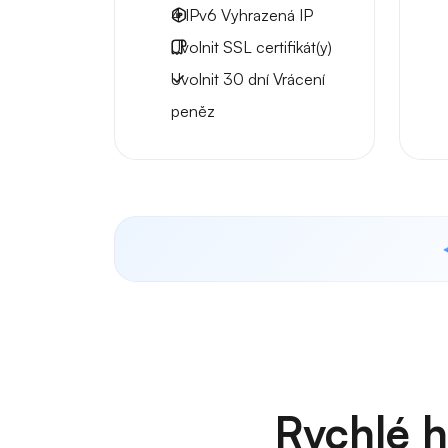
4 IPv6
Vyhrazená IP
Uvolnit
SSL certifikát(y)
Uvolnit
30 dní
Vrácení
peněz
Rychlé 