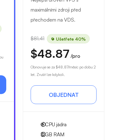
maximálními zdroji před
přechodem na VDS.
$81.41
Ušetřete 40%
$48.87
/pro
bu
Obnovuje se za
$48.87
/měsíc po dobu 2
let. Zrušit lze kdykoli.
OBJEDNAT
4
CPU jádra
8 GB
RAM