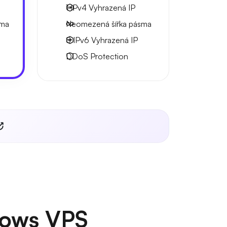
1 IPv4
Vyhrazená IP
sma
Neomezená
šířka pásma
8 IPv6
Vyhrazená IP
DDoS Protection
dows VPS