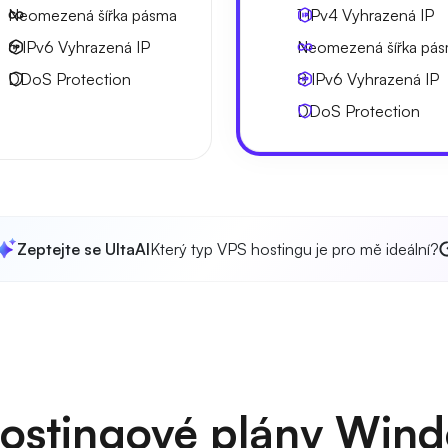
Neomezená
šířka pásma
1 IPv4
Vyhrazená IP
6 IPv6
Vyhrazená IP
Neomezená
šířka pá
DDoS Protection
8 IPv6
Vyhrazená IP
DDoS Protection
Zeptejte se UltaAI
Který typ VPS hostingu je pro mě ideální?
hostingové plány Win