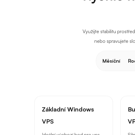
Využijte stabilitu prost
nebo spravujete slo
Měsíční
Ro
Základní Windows
Bu
VPS
V
Ideální výchozí bod pro vps
Sil