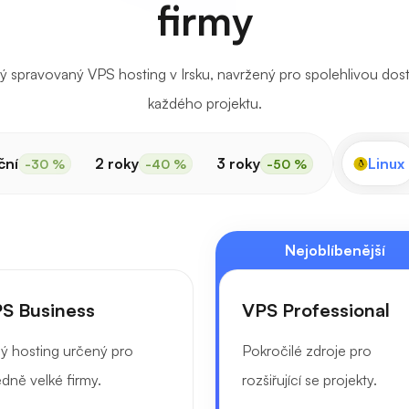
firmy
ý spravovaný VPS hosting v Irsku, navržený pro spolehlivou dos
každého projektu.
ční
2 roky
3 roky
Linux
-30 %
-40 %
-50 %
Nejoblíbenější
S Business
VPS Professional
ný hosting určený pro
Pokročilé zdroje pro
edně velké firmy.
rozšiřující se projekty.