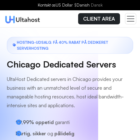
Vælg en plan
Kontakt os
US Dollar
$
Danish
Dansk
CLIENT AREA
HOSTING-UDSALG: FÅ 40% RABAT PÅ DEDIKERET
SERVERHOSTING
Chicago Dedicated Servers
UltaHost Dedicated servers in Chicago provides your
business with an unmatched level of secure and
manageable hosting resources. host ideal bandwidth-
intensive sites and applications.
99,99% oppetid
garanti
Hurtig, sikker
og
pålidelig