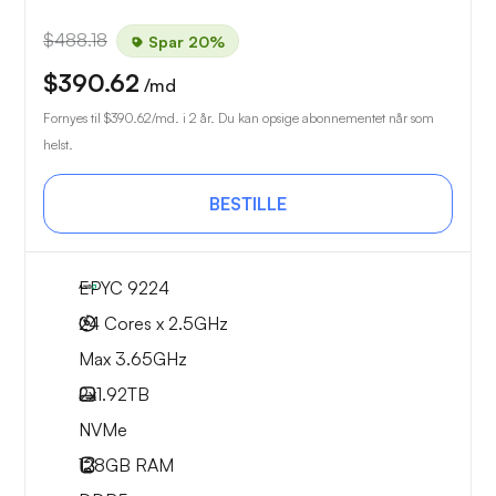
$488.18
Spar 20%
$390.62
/md
Fornyes til
$390.62
/md. i 2 år. Du kan opsige abonnementet når som
helst.
BESTILLE
EPYC 9224
24 Cores x 2.5GHz
Max 3.65GHz
2x
1.92TB
NVMe
128GB
RAM