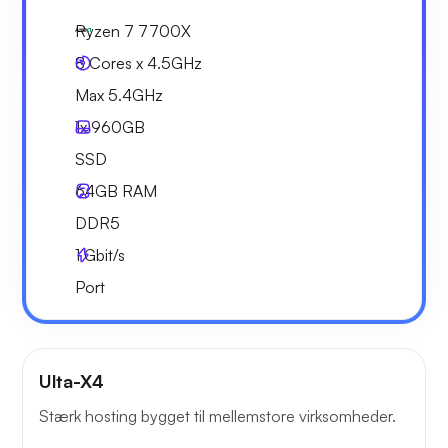
Ryzen 7 7700X
8 Cores x 4.5GHz
Max 5.4GHz
1x
960GB
SSD
64GB
RAM
DDR5
1
Gbit/s
Port
Ulta-X4
Stærk hosting bygget til mellemstore virksomheder.