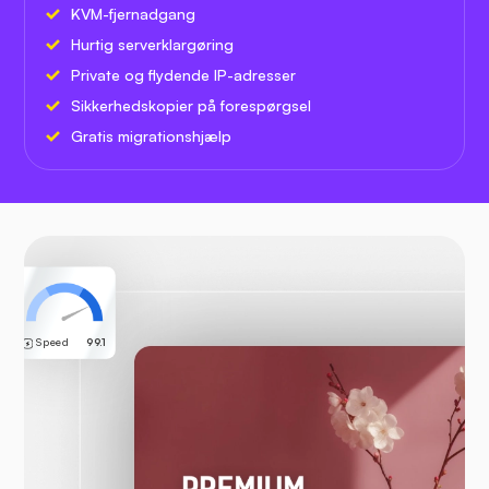
KVM-fjernadgang
Hurtig serverklargøring
Private og flydende IP-adresser
Sikkerhedskopier på forespørgsel
Gratis migrationshjælp
Speed
99.1