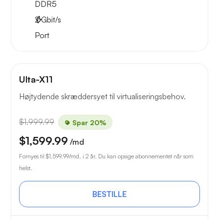
DDR5
2
Gbit/s
Port
Ulta-X11
Højtydende skræddersyet til virtualiseringsbehov.
$1,999.99
Spar 20%
$1,599.99
/md
Fornyes til
$1,599.99
/md. i 2 år. Du kan opsige abonnementet når som
helst.
BESTILLE