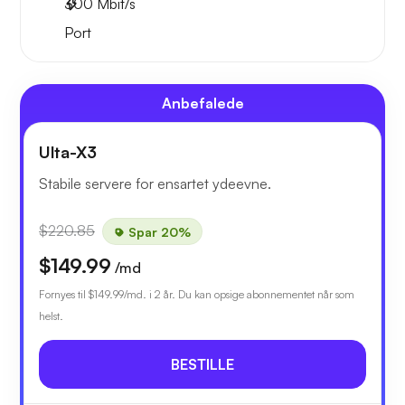
300
Mbit/s
Port
Anbefalede
Ulta-X3
Stabile servere for ensartet ydeevne.
$220.85
Spar 20%
$149.99
/md
Fornyes til
$149.99
/md. i 2 år. Du kan opsige abonnementet når som
helst.
BESTILLE