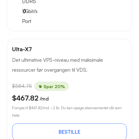
DDR5
1
Gbit/s
Port
Ulta-X7
Det ultimative VPS-niveau med maksimale
ressourcer før overgangen til VDS.
$584.75
Spar 20%
$467.82
/md
Fornyes til
$467.82
/md. i 2 år. Du kan opsige abonnementet når som
helst.
BESTILLE