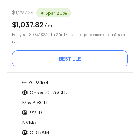
$1,297.24
Spar 20%
$1,037.82
/md
Fornyes til
$1,037.82
/md. i 2 år. Du kan opsige abonnementet når som
helst.
BESTILLE
EPYC 9454
48 Cores x 2.75GHz
Max 3.8GHz
2x
1.92TB
NVMe
512GB
RAM