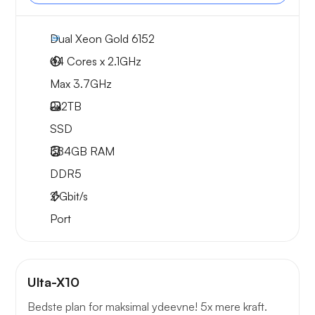
Dual Xeon Gold 6152
44 Cores x 2.1GHz
Max 3.7GHz
2x
2TB
SSD
384GB
RAM
DDR5
2
Gbit/s
Port
Ulta-X10
Bedste plan for maksimal ydeevne! 5x mere kraft.