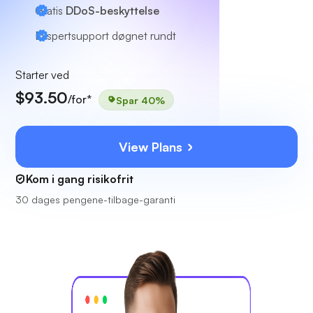
Gratis
DDoS-beskyttelse
Ekspertsupport
døgnet rundt
Starter ved
$93.50
/for*
Spar 40%
View Plans
Kom i gang risikofrit
30 dages pengene-tilbage-garanti