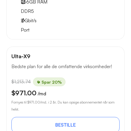
256GB
RAM
DDR5
2
Gbit/s
Port
Ulta-X9
Bedste plan for alle de omfattende virksomheder!
$1,213.74
Spar 20%
$971.00
/md
Fornyes til
$971.00
/md. i 2 år. Du kan opsige abonnementet når som
helst.
BESTILLE