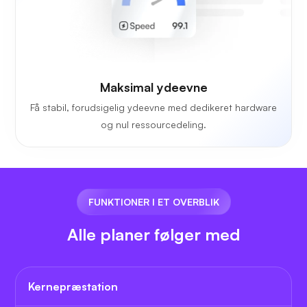
Maksimal ydeevne
Få stabil, forudsigelig ydeevne med dedikeret hardware
og nul ressourcedeling.
FUNKTIONER I ET OVERBLIK
Alle planer følger med
Kernepræstation