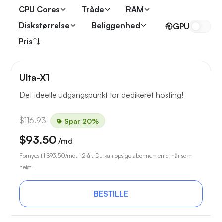
CPU Cores
Tråde
RAM
Diskstørrelse
Beliggenhed
GPU
Pris
Ulta-X1
Det ideelle udgangspunkt for dedikeret hosting!
$116.93
Spar 20%
$93.50
/md
Fornyes til
$93.50
/md. i 2 år. Du kan opsige abonnementet når som
helst.
BESTILLE