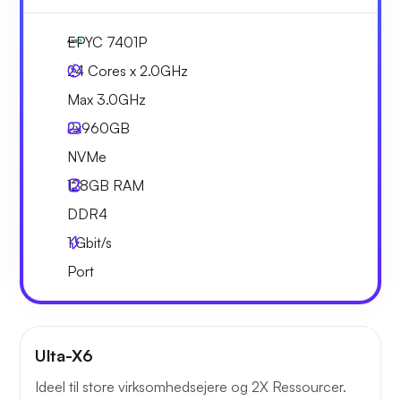
EPYC 7401P
24 Cores x 2.0GHz
Max 3.0GHz
2x
960GB
NVMe
128GB
RAM
DDR4
1
Gbit/s
Port
Ulta-X6
Ideel til store virksomhedsejere og 2X Ressourcer.