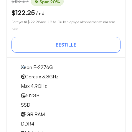
$152.87
Spar 20%
$122.25
/md
Fornyes til
$122.25
/md. i 2 år. Du kan opsige abonnementet når som
helst.
BESTILLE
Xeon E-2276G
6 Cores x 3.8GHz
Max 4.9GHz
1x
512GB
SSD
32GB
RAM
DDR4