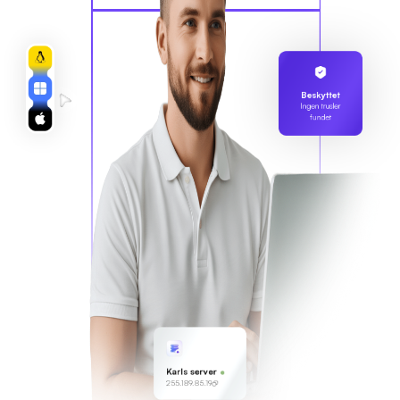
Beskyttet
Ingen trusler
fundet
Karls server
255.189.85.19