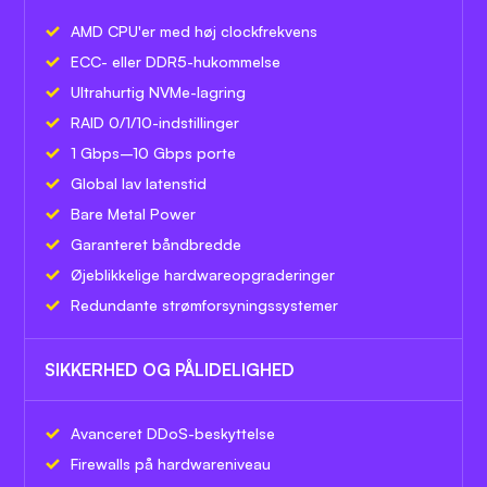
AMD CPU'er med høj clockfrekvens
ECC- eller DDR5-hukommelse
Ultrahurtig NVMe-lagring
RAID 0/1/10-indstillinger
1 Gbps–10 Gbps porte
Global lav latenstid
Bare Metal Power
Garanteret båndbredde
Øjeblikkelige hardwareopgraderinger
Redundante strømforsyningssystemer
SIKKERHED OG PÅLIDELIGHED
Avanceret DDoS-beskyttelse
Firewalls på hardwareniveau