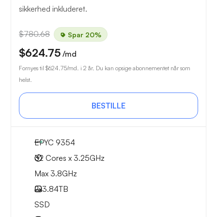
sikkerhed inkluderet.
$780.68
Spar 20%
$624.75
/md
Fornyes til
$624.75
/md. i 2 år. Du kan opsige abonnementet når som
helst.
BESTILLE
EPYC 9354
32 Cores x 3.25GHz
Max 3.8GHz
2x
3.84TB
SSD