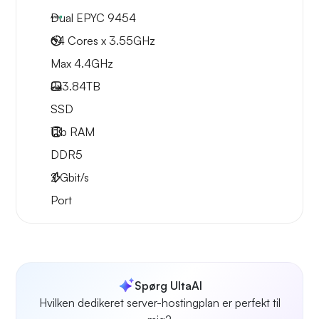
Dual EPYC 9454
64 Cores x 3.55GHz
Max 4.4GHz
2x
3.84TB
SSD
1Tb
RAM
DDR5
2
Gbit/s
Port
Spørg UltaAI
Hvilken dedikeret server-hostingplan er perfekt til