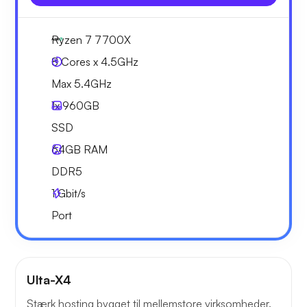
Ryzen 7 7700X
8 Cores x 4.5GHz
Max 5.4GHz
1x
960GB
SSD
64GB
RAM
DDR5
1
Gbit/s
Port
Ulta-X4
Stærk hosting bygget til mellemstore virksomheder.