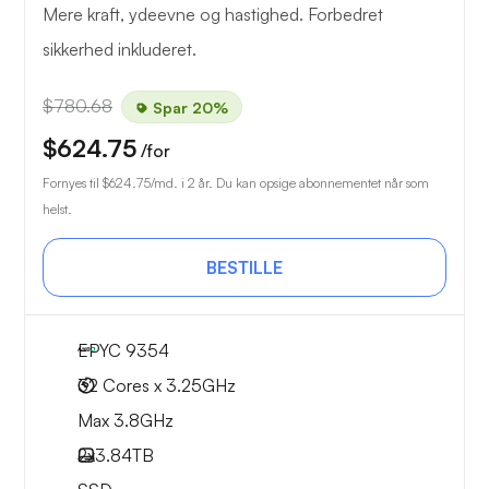
Mere kraft, ydeevne og hastighed. Forbedret
sikkerhed inkluderet.
$780.68
Spar 20%
$624.75
/for
Fornyes til
$624.75
/md. i 2 år. Du kan opsige abonnementet når som
helst.
BESTILLE
EPYC 9354
32 Cores x 3.25GHz
Max 3.8GHz
2x
3.84TB