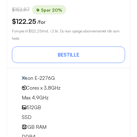
$152.87
Spar 20%
$122.25
/for
Fornyes til
$122.25
/md. i 2 år. Du kan opsige abonnementet når som
helst.
BESTILLE
Xeon E-2276G
6 Cores x 3.8GHz
Max 4.9GHz
1x
512GB
SSD
32GB
RAM
DDR4