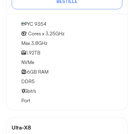
BESTILLE
EPYC 9354
32 Cores x 3.25GHz
Max 3.8GHz
2x
1.92TB
NVMe
256GB
RAM
DDR5
1
Gbit/s
Port
Ulta-X8