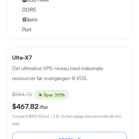
DDR5
1
Gbit/s
Port
Ulta-X7
Det ultimative VPS-niveau med maksimale
ressourcer før overgangen til VDS.
$584.75
Spar 20%
$467.82
/for
Fornyes til
$467.82
/md. i 2 år. Du kan opsige abonnementet når som
helst.