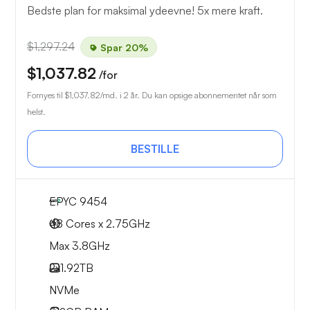
Bedste plan for maksimal ydeevne! 5x mere kraft.
$1,297.24
Spar 20%
$1,037.82
/for
Fornyes til
$1,037.82
/md. i 2 år. Du kan opsige abonnementet når som
helst.
BESTILLE
EPYC 9454
48 Cores x 2.75GHz
Max 3.8GHz
2x
1.92TB
NVMe