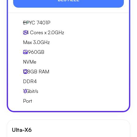
EPYC 7401P
24 Cores x 2.0GHz
Max 3.0GHz
2x
960GB
NVMe
128GB
RAM
DDR4
1
Gbit/s
Port
Ulta-X6