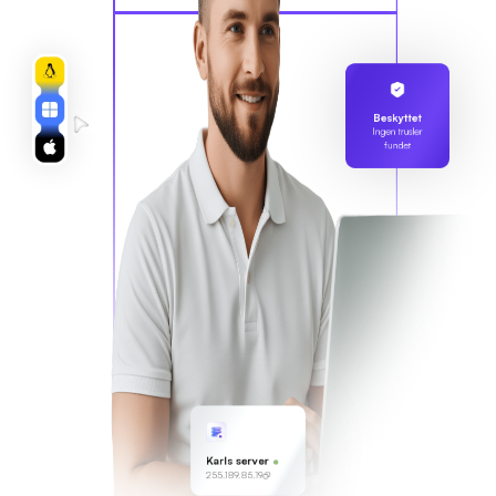
Beskyttet
Ingen trusler
fundet
Karls server
255.189.85.19