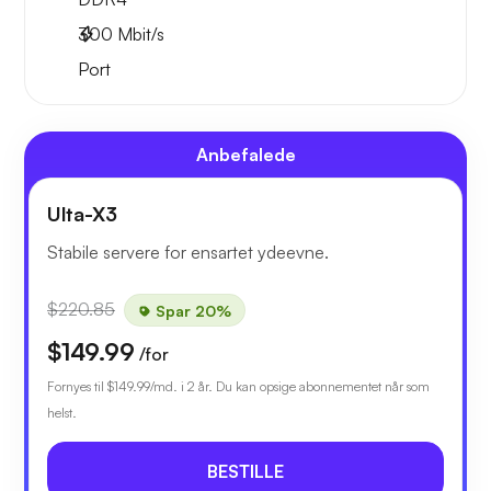
300
Mbit/s
Port
Anbefalede
Ulta-X3
Stabile servere for ensartet ydeevne.
$220.85
Spar 20%
$149.99
/for
Fornyes til
$149.99
/md. i 2 år. Du kan opsige abonnementet når som
helst.
BESTILLE