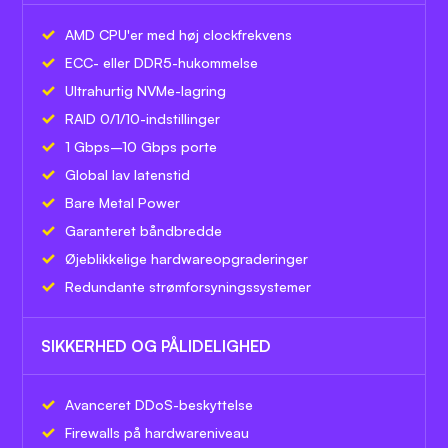
AMD CPU'er med høj clockfrekvens
ECC- eller DDR5-hukommelse
Ultrahurtig NVMe-lagring
RAID 0/1/10-indstillinger
1 Gbps–10 Gbps porte
Global lav latenstid
Bare Metal Power
Garanteret båndbredde
Øjeblikkelige hardwareopgraderinger
Redundante strømforsyningssystemer
SIKKERHED OG PÅLIDELIGHED
Avanceret DDoS-beskyttelse
Firewalls på hardwareniveau