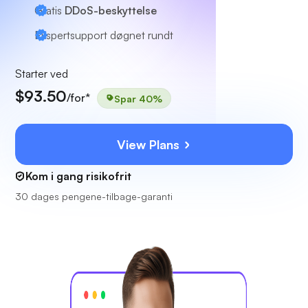
Gratis
DDoS-beskyttelse
Ekspertsupport
døgnet rundt
Starter ved
$93.50
/for*
Spar 40%
View Plans
Kom i gang risikofrit
30 dages pengene-tilbage-garanti