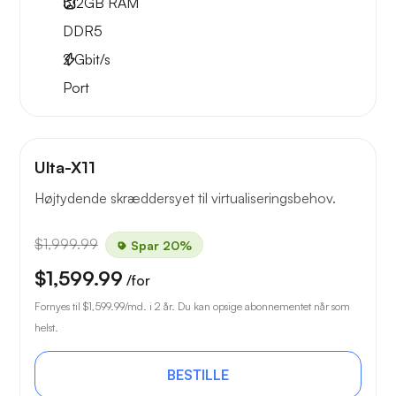
512GB
RAM
DDR5
2
Gbit/s
Port
Ulta-X11
Højtydende skræddersyet til virtualiseringsbehov.
$1,999.99
Spar 20%
$1,599.99
/for
Fornyes til
$1,599.99
/md. i 2 år. Du kan opsige abonnementet når som
helst.
BESTILLE