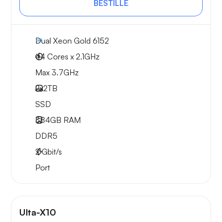
BESTILLE
Dual Xeon Gold 6152
44 Cores x 2.1GHz
Max 3.7GHz
2x
2TB
SSD
384GB
RAM
DDR5
2
Gbit/s
Port
Ulta-X10