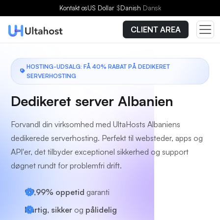
Vælg en plan
Kontakt os
US Dollar
$
Danish
Dansk
CLIENT AREA
HOSTING-UDSALG: FÅ 40% RABAT PÅ DEDIKERET
SERVERHOSTING
Dedikeret server Albanien
Forvandl din virksomhed med UltaHosts Albaniens
dedikerede serverhosting. Perfekt til websteder, apps og
API'er, det tilbyder exceptionel sikkerhed og support
døgnet rundt for problemfri drift.
99,99% oppetid
garanti
Hurtig, sikker
og
pålidelig