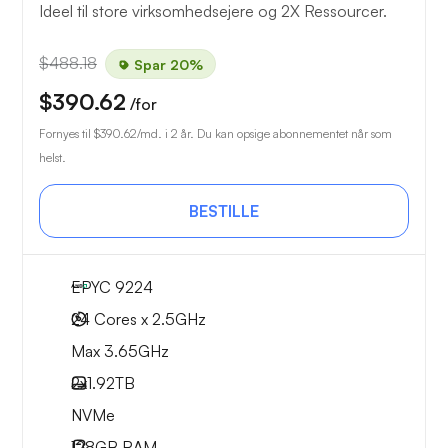
Ideel til store virksomhedsejere og 2X Ressourcer.
$488.18
Spar 20%
$390.62
/for
Fornyes til
$390.62
/md. i 2 år. Du kan opsige abonnementet når som
helst.
BESTILLE
EPYC 9224
24 Cores x 2.5GHz
Max 3.65GHz
2x
1.92TB
NVMe
128GB
RAM