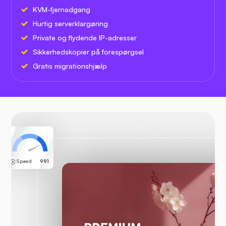
KVM-fjernadgang
Hurtig serverklargøring
Private og flydende IP-adresser
Sikkerhedskopier på forespørgsel
Gratis migrationshjælp
Speed
99.1