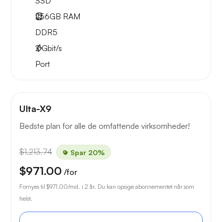
SSD
256GB
RAM
DDR5
2
Gbit/s
Port
Ulta-X9
Bedste plan for alle de omfattende virksomheder!
$1,213.74
Spar 20%
$971.00
/for
Fornyes til
$971.00
/md. i 2 år. Du kan opsige abonnementet når som
helst.