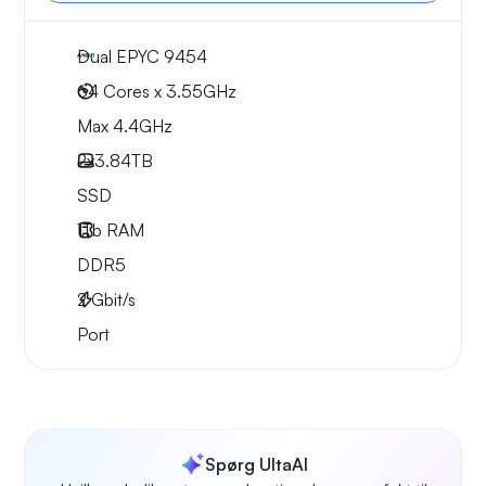
Dual EPYC 9454
64 Cores x 3.55GHz
Max 4.4GHz
2x
3.84TB
SSD
1Tb
RAM
DDR5
2
Gbit/s
Port
Spørg UltaAI