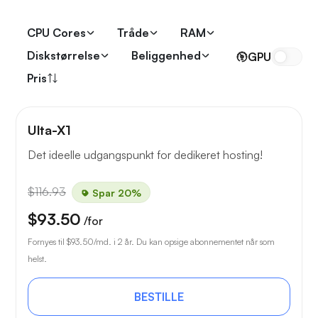
CPU Cores
Tråde
RAM
Diskstørrelse
Beliggenhed
GPU
Pris
Ulta-X1
Det ideelle udgangspunkt for dedikeret hosting!
$116.93
Spar 20%
$93.50
/for
Fornyes til
$93.50
/md. i 2 år. Du kan opsige abonnementet når som
helst.
BESTILLE