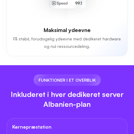
Maksimal ydeevne
Få stabil, forudsigelig ydeevne med dedikeret hardware
og nul ressourcedeling.
FUNKTIONER I ET OVERBLIK
Inkluderet i hver dedikeret server
Albanien-plan
Kernepræstation