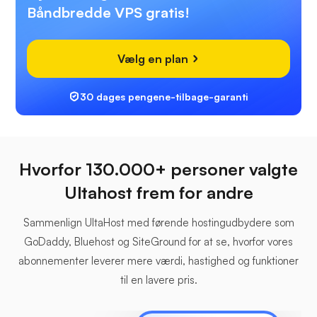
Båndbredde VPS gratis!
Vælg en plan
30 dages pengene-tilbage-garanti
Hvorfor 130.000+ personer valgte
Ultahost frem for andre
Sammenlign UltaHost med førende hostingudbydere som
GoDaddy, Bluehost og SiteGround for at se, hvorfor vores
abonnementer leverer mere værdi, hastighed og funktioner
til en lavere pris.