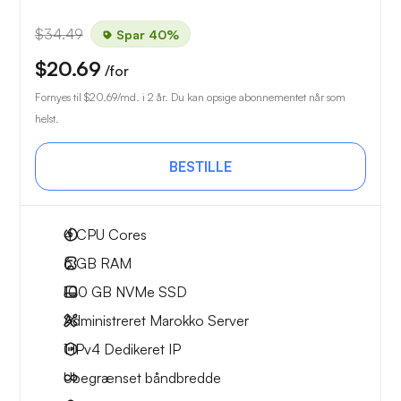
$34.49
Spar 40%
$20.69
/for
Fornyes til
$20.69
/md. i 2 år. Du kan opsige abonnementet når som
helst.
BESTILLE
4
CPU Cores
6 GB
RAM
100 GB
NVMe SSD
Administreret Marokko Server
1 IPv4
Dedikeret IP
Ubegrænset
båndbredde