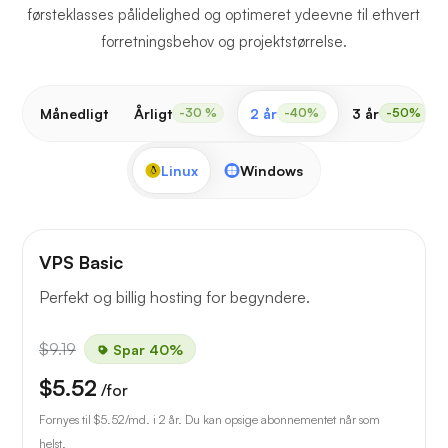
førsteklasses pålidelighed og optimeret ydeevne til ethvert
forretningsbehov og projektstørrelse.
Månedligt
Årligt
2 år
3 år
-30 %
-40%
-50%
Linux
Windows
VPS Basic
Perfekt og billig hosting for begyndere.
$9.19
Spar 40%
$5.52
/for
Fornyes til
$5.52
/md. i 2 år. Du kan opsige abonnementet når som
helst.