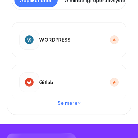
Applikationer
Almindeligt operativsystem
WORDPRESS
Gitlab
Se mere
VS-kode