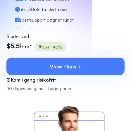
Gratis
DDoS-beskyttelse
Ekspertsupport
døgnet rundt
Starter ved
$5.51
/for*
Spar 40%
View Plans
Kom i gang risikofrit
30 dages pengene-tilbage-garanti