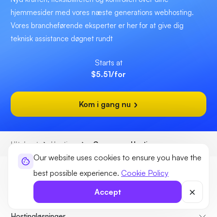
hjemmesider med vores næste generations webhosting.
Vores brancheførende eksperter er her for at give dig
teknisk assistance døgnet rundt
Starts at
$5.51
/for
Kom i gang nu
Ultahost
Hosting
eCommerce Hosting
Our website uses cookies to ensure you have the
best possible experience.
Cookie Policy
Accept
Hostingløsninger