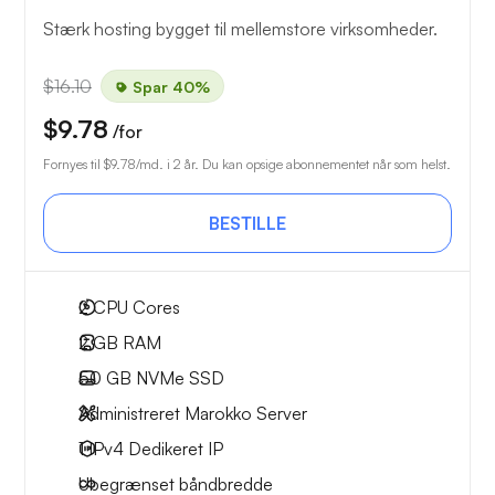
Stærk hosting bygget til mellemstore virksomheder.
$16.10
Spar 40%
$9.78
/for
Fornyes til
$9.78
/md. i 2 år. Du kan opsige abonnementet når som helst.
BESTILLE
2
CPU Cores
2 GB
RAM
50 GB
NVMe SSD
Administreret Marokko Server
1 IPv4
Dedikeret IP
Ubegrænset
båndbredde