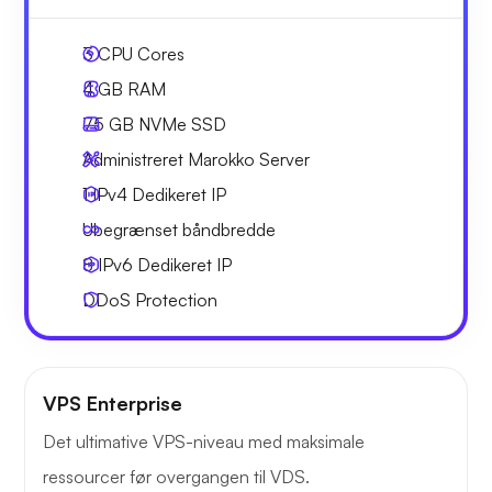
3
CPU Cores
4 GB
RAM
75 GB
NVMe SSD
Administreret Marokko Server
1 IPv4
Dedikeret IP
Ubegrænset
båndbredde
8 IPv6
Dedikeret IP
DDoS Protection
VPS Enterprise
Det ultimative VPS-niveau med maksimale
ressourcer før overgangen til VDS.