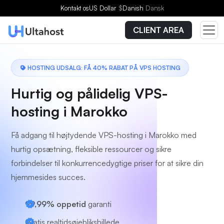
Vælg en plan
Kontakt os
US Dollar
$
Danish
Dansk
CLIENT AREA
HOSTING UDSALG: FÅ 40% RABAT PÅ VPS HOSTING
Hurtig og pålidelig VPS-
hosting i Marokko
Få adgang til højtydende VPS-hosting i Marokko med
hurtig opsætning, fleksible ressourcer og sikre
forbindelser til konkurrencedygtige priser for at sikre din
hjemmesides succes.
99,99% oppetid
garanti
Gratis realtidsøjebliksbillede