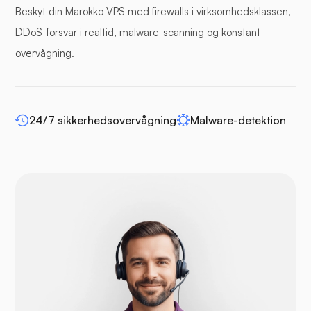
Beskyt din Marokko VPS med firewalls i virksomhedsklassen,
Bufferpanel
DDoS-forsvar i realtid, malware-scanning og konstant
overvågning.
WP-udvid
24/7 sikkerhedsovervågning
Malware-detektion
Drupal
Opencart