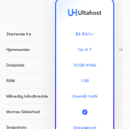
Startende fra
$5.50
/for
Hjemmesider
Op til 7
Ubeg
Diskplads
30GB NVMe
RAM
1 GB
Månedlig båndbredde
Ubemålt trafik
Monrax Sikkerhed
Snapshots
Ubegrænset