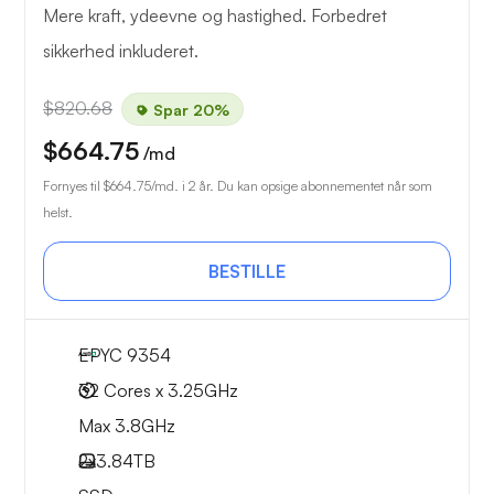
Mere kraft, ydeevne og hastighed. Forbedret
sikkerhed inkluderet.
$820.68
Spar 20%
$664.75
/md
Fornyes til
$664.75
/md. i 2 år. Du kan opsige abonnementet når som
helst.
BESTILLE
EPYC 9354
32 Cores x 3.25GHz
Max 3.8GHz
2x
3.84TB