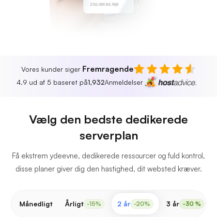
255.189.85.19
Fremragende
Vores kunder siger
4.9 ud af 5 baseret på
1,932
Anmeldelser
Vælg den bedste dedikerede
serverplan
Få ekstrem ydeevne, dedikerede ressourcer og fuld kontrol,
disse planer giver dig den hastighed, dit websted kræver.
Månedligt
Årligt
2 år
3 år
-15%
-20%
-30 %