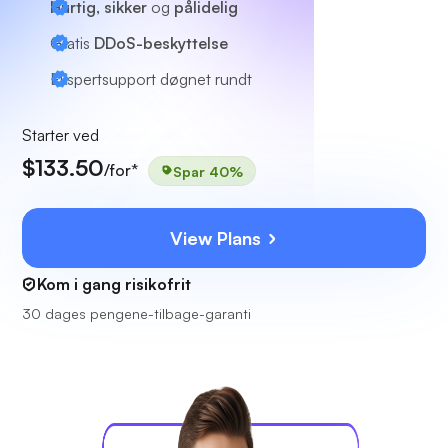
Hurtig, sikker
og
pålidelig
Gratis
DDoS-beskyttelse
Ekspertsupport
døgnet rundt
Starter ved
$133.50
/for*
Spar 40%
View Plans
Kom i gang risikofrit
30 dages pengene-tilbage-garanti