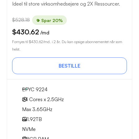
Ideel til store virksomhedsejere og 2X Ressourcer.
$528.18
Spar 20%
$430.62
/md
Fornyes til
$430.62
/md. i 2 år. Du kan opsige abonnementet når som
helst.
BESTILLE
EPYC 9224
24 Cores x 2.5GHz
Max 3.65GHz
2x
1.92TB
NVMe