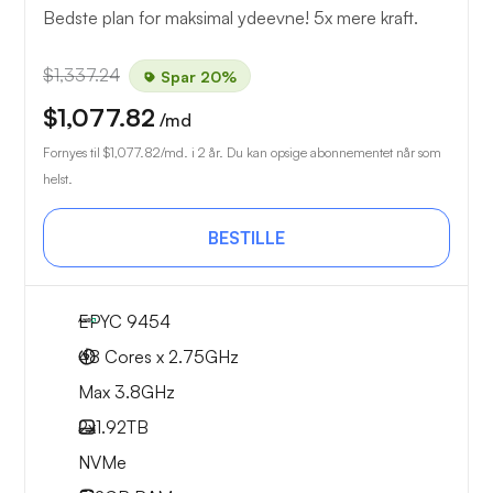
Bedste plan for maksimal ydeevne! 5x mere kraft.
$1,337.24
Spar 20%
$1,077.82
/md
Fornyes til
$1,077.82
/md. i 2 år. Du kan opsige abonnementet når som
helst.
BESTILLE
EPYC 9454
48 Cores x 2.75GHz
Max 3.8GHz
2x
1.92TB
NVMe