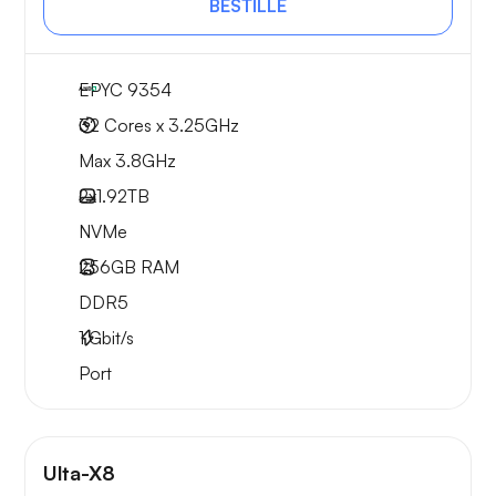
BESTILLE
EPYC 9354
32 Cores x 3.25GHz
Max 3.8GHz
2x
1.92TB
NVMe
256GB
RAM
DDR5
1
Gbit/s
Port
Ulta-X8