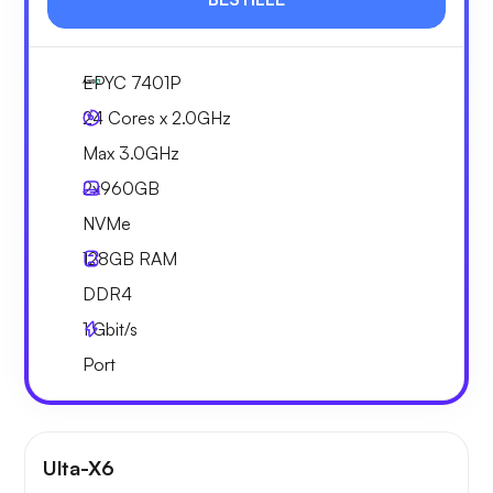
EPYC 7401P
24 Cores x 2.0GHz
Max 3.0GHz
2x
960GB
NVMe
128GB
RAM
DDR4
1
Gbit/s
Port
Ulta-X6