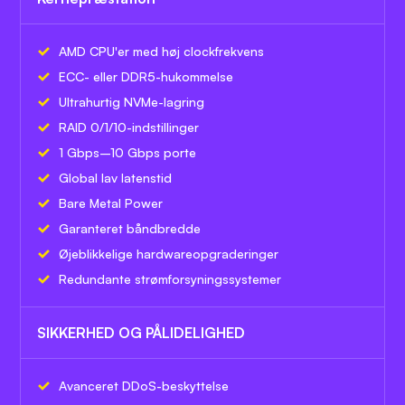
AMD CPU'er med høj clockfrekvens
ECC- eller DDR5-hukommelse
Ultrahurtig NVMe-lagring
RAID 0/1/10-indstillinger
1 Gbps–10 Gbps porte
Global lav latenstid
Bare Metal Power
Garanteret båndbredde
Øjeblikkelige hardwareopgraderinger
Redundante strømforsyningssystemer
SIKKERHED OG PÅLIDELIGHED
Avanceret DDoS-beskyttelse