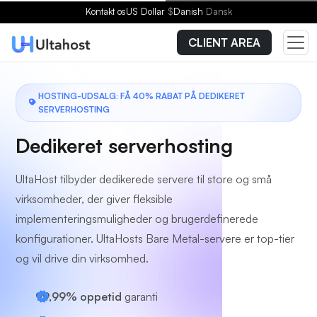
Vælg en plan
Kontakt os
US Dollar
$
Danish
Dansk
CLIENT AREA
HOSTING-UDSALG: FÅ 40% RABAT PÅ DEDIKERET
SERVERHOSTING
Dedikeret serverhosting
UltaHost tilbyder dedikerede servere til store og små
virksomheder, der giver fleksible
implementeringsmuligheder og brugerdefinerede
konfigurationer. UltaHosts Bare Metal-servere er top-tier
og vil drive din virksomhed.
99,99% oppetid
garanti