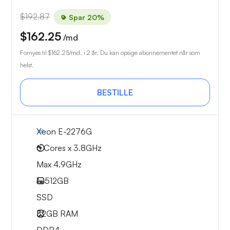
$192.87
Spar 20%
$162.25
/md
Fornyes til
$162.25
/md. i 2 år. Du kan opsige abonnementet når som
helst.
BESTILLE
Xeon E-2276G
6 Cores x 3.8GHz
Max 4.9GHz
1x
512GB
SSD
32GB
RAM