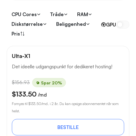
CPU Cores
Tråde
RAM
Diskstørrelse
Beliggenhed
GPU
Pris
Ulta-X1
Det ideelle udgangspunkt for dedikeret hosting!
$156.93
Spar 20%
$133.50
/md
Fornyes til
$133.50
/md. i 2 år. Du kan opsige abonnementet når som
helst.
BESTILLE