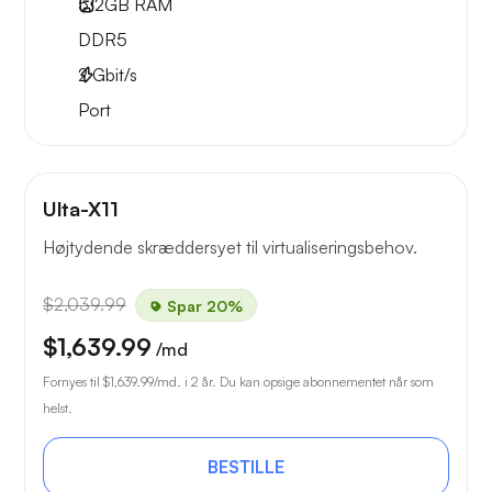
512GB
RAM
DDR5
2
Gbit/s
Port
Ulta-X11
Højtydende skræddersyet til virtualiseringsbehov.
$2,039.99
Spar 20%
$1,639.99
/md
Fornyes til
$1,639.99
/md. i 2 år. Du kan opsige abonnementet når som
helst.
BESTILLE