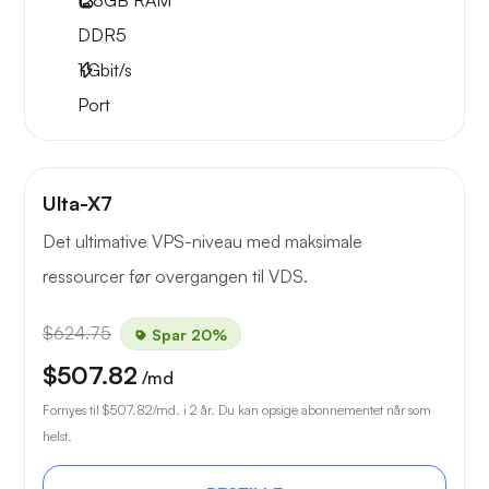
128GB
RAM
DDR5
1
Gbit/s
Port
Ulta-X7
Det ultimative VPS-niveau med maksimale
ressourcer før overgangen til VDS.
$624.75
Spar 20%
$507.82
/md
Fornyes til
$507.82
/md. i 2 år. Du kan opsige abonnementet når som
helst.