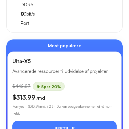
DDR5
1
Gbit/s
Port
Mest populære
Ulta-X5
Avancerede ressourcer til udvidelse af projekter.
$442.87
Spar 20%
$313.99
/md
Fornyes til
$313.99
/md. i 2 år. Du kan opsige abonnementet når som
helst.
BESTILLE