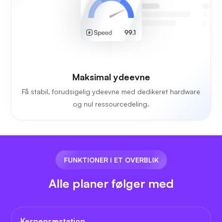
Maksimal ydeevne
Få stabil, forudsigelig ydeevne med dedikeret hardware
og nul ressourcedeling.
FUNKTIONER I ET OVERBLIK
Alle planer følger med
Kernepræstation