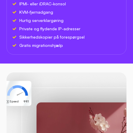
IPMI- eller iDRAC-konsol
KVM-fjernadgang
Hurtig serverklargøring
Private og flydende IP-adresser
Sikkerhedskopier på forespørgsel
Gratis migrationshjælp
Speed
99.1