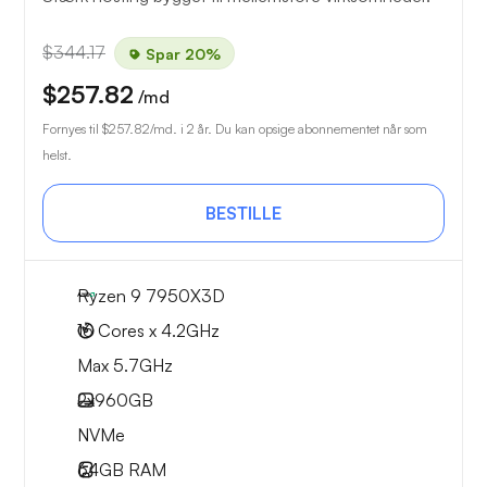
$344.17
Spar 20%
$257.82
/md
Fornyes til
$257.82
/md. i 2 år. Du kan opsige abonnementet når som
helst.
BESTILLE
Ryzen 9 7950X3D
16 Cores x 4.2GHz
Max 5.7GHz
2x
960GB
NVMe
64GB
RAM