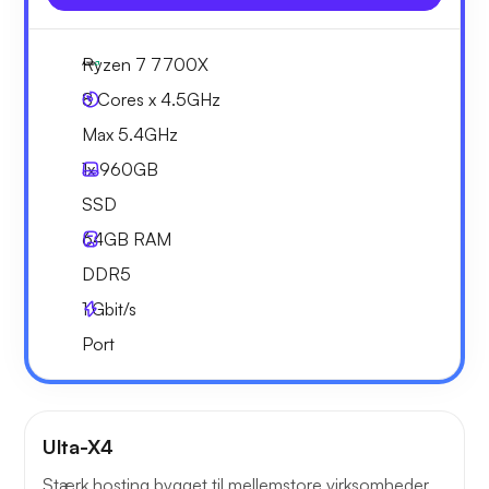
Ryzen 7 7700X
8 Cores x 4.5GHz
Max 5.4GHz
1x
960GB
SSD
64GB
RAM
DDR5
1
Gbit/s
Port
Ulta-X4
Stærk hosting bygget til mellemstore virksomheder.