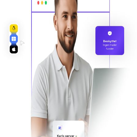
Beskyttet
Ingen trusler
fundet
Karls server