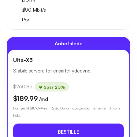
DDR4
300
Mbit/s
Port
Anbefalede
Ulta-X3
Stabile servere for ensartet ydeevne.
$260.85
Spar 20%
$189.99
/md
Fornyes til
$189.99
/md. i 2 år. Du kan opsige abonnementet når som
helst.
BESTILLE