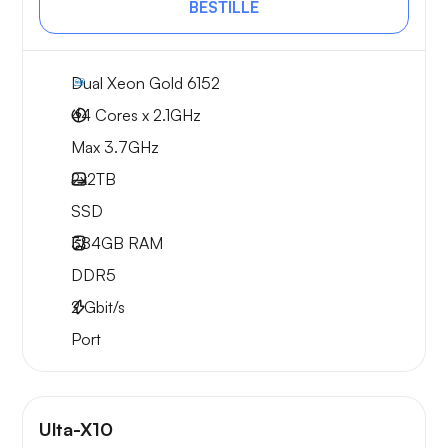
BESTILLE
Dual Xeon Gold 6152
44 Cores x 2.1GHz
Max 3.7GHz
2x
2TB
SSD
384GB
RAM
DDR5
2
Gbit/s
Port
Ulta-X10