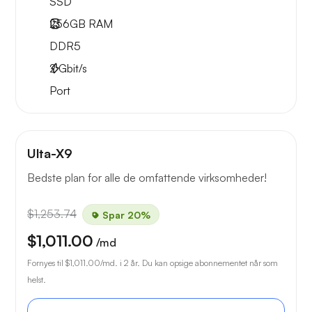
SSD
256GB
RAM
DDR5
2
Gbit/s
Port
Ulta-X9
Bedste plan for alle de omfattende virksomheder!
$1,253.74
Spar 20%
$1,011.00
/md
Fornyes til
$1,011.00
/md. i 2 år. Du kan opsige abonnementet når som
helst.