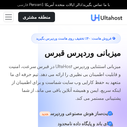
یک طرح انتخاب کنید
با ما تماس بگیرید!
دالر ایالات متحده آمریکا
$
Persian
فارسى
منطقه مشتری
فروش هاست: ۴۰٪ تخفیف روی هاست وردپرس بگیرید
میزبانی وردپرس قبرس
میزبانی استثنایی وردپرس UltaHost در قبرس سرعت، امنیت
و قابلیت اطمینان بی نظیری را ارائه می دهد. تیم حرفه ای ما
متعهد به حفظ کارایی وب سایت شماست و برای اطمینان از
اینکه سریع، ایمن و همیشه آنلاین باقی می ماند، از شما
پشتیبانی مستمر می کند.
سایت‌ساز هوش مصنوعی وردپرس
جدید
پهنای باند و پایگاه داده نامحدود