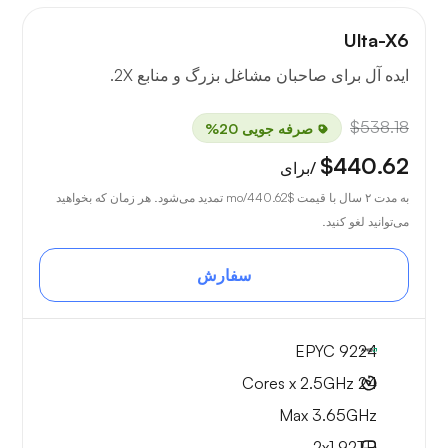
Ulta-X6
ایده آل برای صاحبان مشاغل بزرگ و منابع 2X.
$538.18
صرفه جویی 20%
$440.62
/برای
به مدت ۲ سال با قیمت
$440.62
/mo تمدید می‌شود. هر زمان که بخواهید
می‌توانید لغو کنید.
سفارش
EPYC 9224
24 Cores x 2.5GHz
Max 3.65GHz
2x
1.92TB