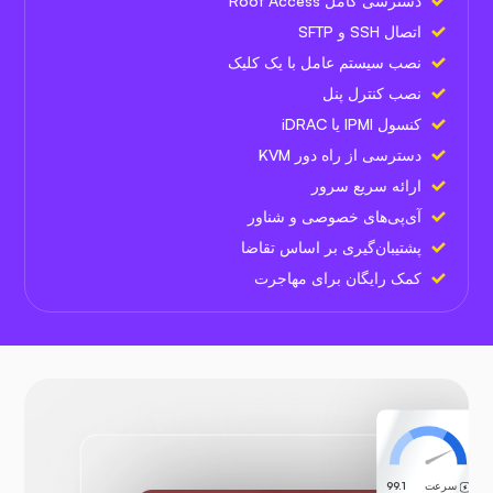
دسترسی کامل Root Access
اتصال SSH و SFTP
نصب سیستم عامل با یک کلیک
نصب کنترل پنل
کنسول IPMI یا iDRAC
دسترسی از راه دور KVM
ارائه سریع سرور
آی‌پی‌های خصوصی و شناور
پشتیبان‌گیری بر اساس تقاضا
کمک رایگان برای مهاجرت
سرعت
99.1