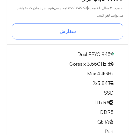
به مدت ۲ سال با قیمت
$1,649.99
/mo تمدید می‌شود. هر زمان که بخواهید
می‌توانید لغو کنید.
سفارش
Dual EPYC 9454
64 Cores x 3.55GHz
Max 4.4GHz
2x
3.84TB
SSD
1Tb
RAM
DDR5
Gbit/s
2
Port