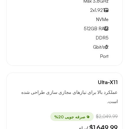
Max 3.8GHz
2x
1.92TB
NVMe
512GB
RAM
DDR5
Gbit/s
2
Port
Ulta-X11
عملکرد بالا برای نیازهای مجازی سازی طراحی شده
است.
$2,049.99
صرفه جویی 20%
$1,649.99
/برای