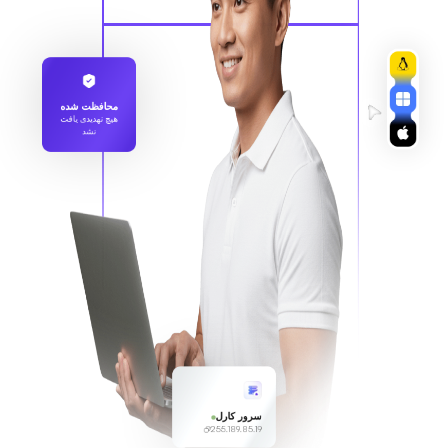
محافظت شده
هیچ تهدیدی یافت
نشد
سرور کارل
255.189.85.19