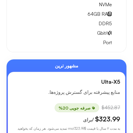
NVMe
64GB
RAM
DDR5
Gbit/s
1
Port
مشهور ترین
Ulta-X5
منابع پیشرفته برای گسترش پروژه‌ها.
$452.87
صرفه جویی 20%
$323.99
/برای
به مدت ۲ سال با قیمت
$323.99
/mo تمدید می‌شود. هر زمان که بخواهید