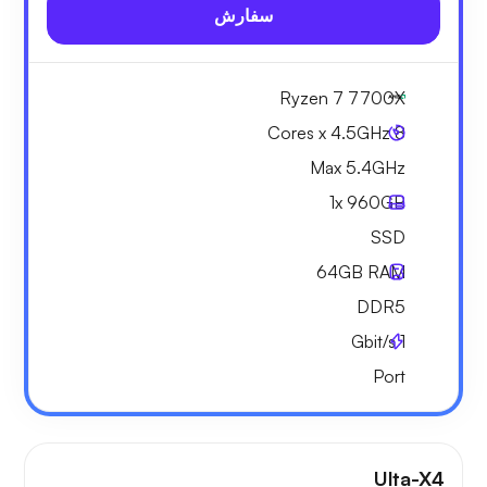
سفارش
Ryzen 7 7700X
8 Cores x 4.5GHz
Max 5.4GHz
1x
960GB
SSD
64GB
RAM
DDR5
Gbit/s
1
Port
Ulta-X4