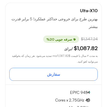
Ulta-X10
بهترین طرح برای خروجی حداکثر عملکرد! 5 برابر قدرت
بیشتر
$1,347.24
صرفه جویی 20%
$1,087.82
/برای
به مدت ۲ سال با قیمت
$1,087.82
/mo تمدید می‌شود. هر زمان که بخواهید
می‌توانید لغو کنید.
سفارش
EPYC 9454
48 Cores x 2.75GHz