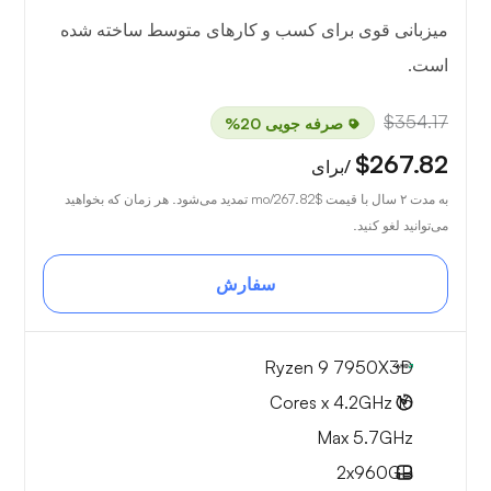
میزبانی قوی برای کسب و کارهای متوسط ساخته شده
است.
$354.17
صرفه جویی 20%
$267.82
/برای
به مدت ۲ سال با قیمت
$267.82
/mo تمدید می‌شود. هر زمان که بخواهید
می‌توانید لغو کنید.
سفارش
Ryzen 9 7950X3D
16 Cores x 4.2GHz
Max 5.7GHz
2x
960GB