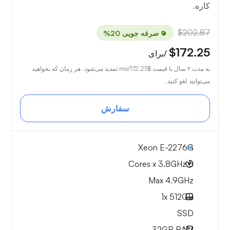
کاره.
$202.87
صرفه جویی 20%
$172.25
/برای
به مدت ۲ سال با قیمت
$172.25
/mo تمدید می‌شود. هر زمان که بخواهید
می‌توانید لغو کنید.
سفارش
Xeon E-2276G
6 Cores x 3.8GHz
Max 4.9GHz
1x
512GB
SSD
32GB
RAM