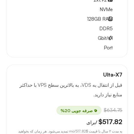
NVMe
128GB
RAM
DDR5
Gbit/s
1
Port
Ulta-X7
قبل از انتقال به VDS، به بالاترین سطح VPS با حداکثر
منابع نیاز دارید.
$634.75
صرفه جویی 20%
$517.82
/برای
به مدت ۲ سال با قیمت
$517.82
/mo تمدید می‌شود. هر زمان که بخواهید