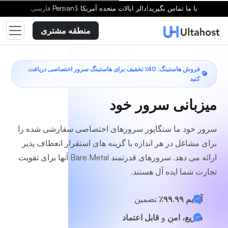
یک طرح انتخاب کنید
با ما تماس بگیرید!
دالر ایالات متحده آمریکا
$
Persian
فارسى
منطقه مشتری
فروش هاستینگ: 40٪ تخفیف برای هاستینگ سرور اختصاصی دریافت
کنید
میزبانی سرور خود
سرور خود ما سنگاپور سرورهای اختصاصی سفارشی شده را
برای مشاغل در هر اندازه با گزینه های استقرار انعطاف پذیر
ارائه می دهد. سرورهای قدرتمند Bare Metal آنها برای تقویت
تجارت شما ایده آل هستند.
آپتایم ۹۹.۹۹٪
تضمین
سریع، امن
و
قابل اعتماد