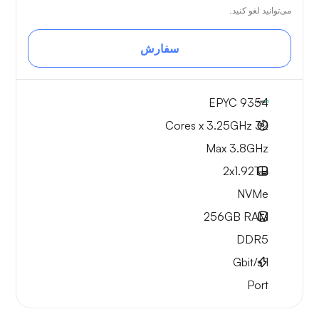
می‌توانید لغو کنید.
سفارش
EPYC 9354
32 Cores x 3.25GHz
Max 3.8GHz
2x
1.92TB
NVMe
256GB
RAM
DDR5
Gbit/s
1
Port