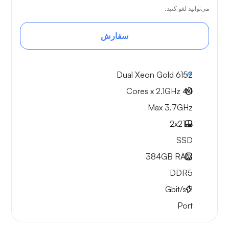
می‌توانید لغو کنید.
سفارش
Dual Xeon Gold 6152
44 Cores x 2.1GHz
Max 3.7GHz
2x
2TB
SSD
384GB
RAM
DDR5
Gbit/s
2
Port