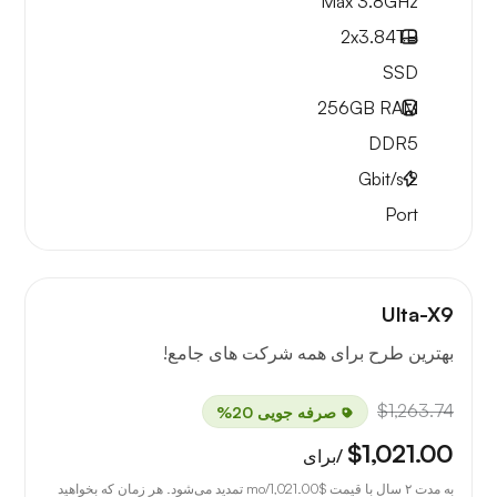
Max 3.8GHz
2x
3.84TB
SSD
256GB
RAM
DDR5
Gbit/s
2
Port
Ulta-X9
بهترین طرح برای همه شرکت های جامع!
$1,263.74
صرفه جویی 20%
$1,021.00
/برای
به مدت ۲ سال با قیمت
$1,021.00
/mo تمدید می‌شود. هر زمان که بخواهید