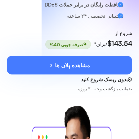
محافظت رایگان در برابر حملات DDoS
پشتیبانی تخصصی
۲۴ ساعته
شروع از
$143.54
/برای*
صرفه جویی 40%
مشاهده پلان ها
بدون ریسک شروع کنید
ضمانت بازگشت وجه ۳۰ روزه