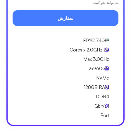
می‌توانید لغو کنید.
سفارش
EPYC 7401P
24 Cores x 2.0GHz
Max 3.0GHz
2x
960GB
NVMe
128GB
RAM
DDR4
Gbit/s
1
Port