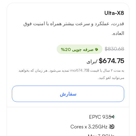
Ulta-X8
قدرت، عملکرد و سرعت بیشتر همراه با امنیت فوق
العاده.
$830.68
صرفه جویی 20%
$674.75
/برای
به مدت ۲ سال با قیمت
$674.75
/mo تمدید می‌شود. هر زمان که بخواهید
می‌توانید لغو کنید.
سفارش
EPYC 9354
32 Cores x 3.25GHz