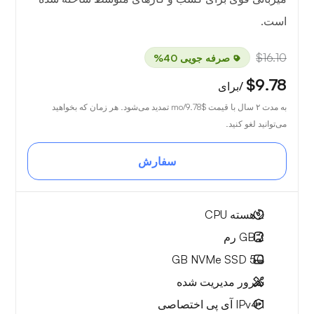
است.
$16.10
صرفه جویی 40%
$9.78
/برای
به مدت ۲ سال با قیمت
$9.78
/mo تمدید می‌شود. هر زمان که بخواهید
می‌توانید لغو کنید.
سفارش
2
هسته CPU
2 GB
رم
NVMe SSD
50 GB
سرور مدیریت شده
1 IPv4
آی پی اختصاصی