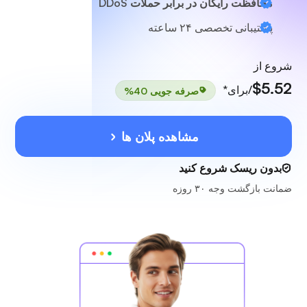
محافظت رایگان در برابر حملات DDoS
پشتیبانی تخصصی
۲۴ ساعته
شروع از
$5.52
/برای*
صرفه جویی 40%
مشاهده پلان ها
بدون ریسک شروع کنید
ضمانت بازگشت وجه ۳۰ روزه