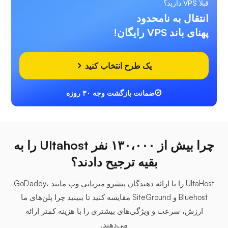
قبلاً VPS دارید؟
انتقال به نامحدود
پهنای باند VPS رایگان!
یک طرح انتخاب کنید
ضمانت بازگشت وجه ۳۰ روزه
چرا بیش از ۱۳۰،۰۰۰ نفر Ultahost را به
بقیه ترجیح دادند؟
UltaHost را با ارائه دهندگان پیشرو میزبانی وب مانند GoDaddy،
Bluehost و SiteGround مقایسه کنید تا ببینید چرا پلن‌های ما
ارزش، سرعت و ویژگی‌های بیشتری را با هزینه کمتر ارائه
می‌دهند.