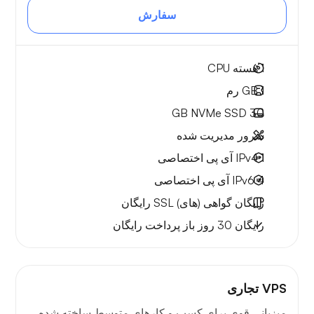
سفارش
1
هسته CPU
1 GB
رم
NVMe SSD
30 GB
سرور مدیریت شده
1 IPv4
آی پی اختصاصی
4 IPv6
آی پی اختصاصی
رایگان
گواهی (های) SSL رایگان
رایگان
30 روز
باز پرداخت رایگان
VPS تجاری
میزبانی قوی برای کسب و کارهای متوسط ساخته شده