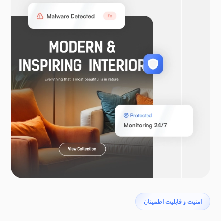
ووکامرس
لاراول
پتروداکتیل
امنیت و قابلیت اطمینان