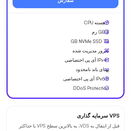
سفارش
3
هسته CPU
4 GB
رم
NVMe SSD
75 GB
سرور مدیریت شده
1 IPv4
آی پی اختصاصی
پهنای باند نامحدود
8 IPv6
آی پی اختصاصی
DDoS Protection
VPS سرمایه گذاری
قبل از انتقال به VDS، به بالاترین سطح VPS با حداکثر