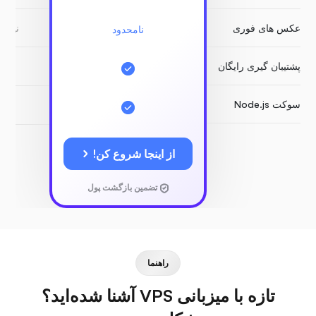
عکس های فوری
نیاز 
نامحدود
پشتیبان گیری رایگان
سوکت Node.js
از اینجا شروع کن!
تضمین بازگشت پول
راهنما
تازه با میزبانی VPS آشنا شده‌اید؟