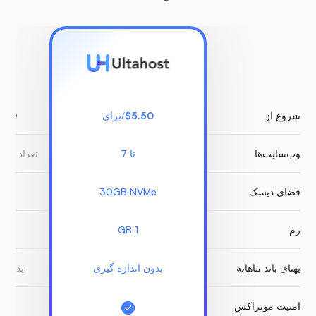
شروع از
$5.50
/برای
5.00
وب‌سایت‌ها
تا 7
تعداد نام
فضای دیسک
30GB NVMe
B
رم
1 GB
پهنای باند ماهانه
بدون اندازه گیری
بدون ا
امنیت مونراکس