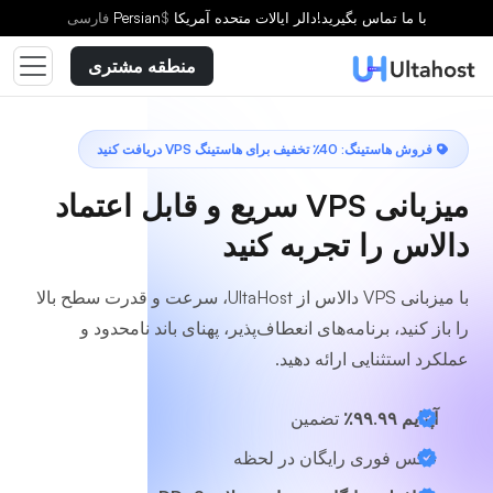
یک طرح انتخاب کنید
با ما تماس بگیرید!
دالر ایالات متحده آمریکا
$
Persian
فارسى
منطقه مشتری
فروش هاستینگ: 40٪ تخفیف برای هاستینگ VPS دریافت کنید
میزبانی VPS سریع و قابل اعتماد
دالاس را تجربه کنید
با میزبانی VPS دالاس از UltaHost، سرعت و قدرت سطح بالا
را باز کنید، برنامه‌های انعطاف‌پذیر، پهنای باند نامحدود و
عملکرد استثنایی ارائه دهید.
آپتایم ۹۹.۹۹٪
تضمین
عکس فوری رایگان در لحظه