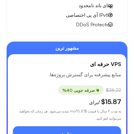
پهنای باند نامحدود
6 IPv6
آی پی اختصاصی
DDoS Protection
مشهور ترین
VPS حرفه ای
منابع پیشرفته برای گسترش پروژه‌ها.
$26.22
صرفه جویی 40%
$15.87
/برای
به مدت ۲ سال با قیمت
$15.87
/mo تمدید می‌شود. هر زمان که بخواهید
می‌توانید لغو کنید.