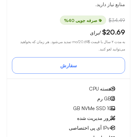
منابع نیاز دارید.
$34.49
صرفه جویی 40%
$20.69
/برای
به مدت ۲ سال با قیمت
$20.69
/mo تمدید می‌شود. هر زمان که بخواهید
می‌توانید لغو کنید.
سفارش
4
هسته CPU
6 GB
رم
NVMe SSD
100 GB
سرور مدیریت شده
1 IPv4
آی پی اختصاصی