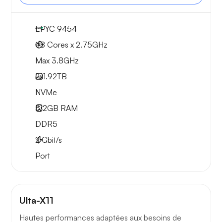
EPYC 9454
48 Cores x 2.75GHz
Max 3.8GHz
2x
1.92TB
NVMe
512GB
RAM
DDR5
2
Gbit/s
Port
Ulta-X11
Hautes performances adaptées aux besoins de