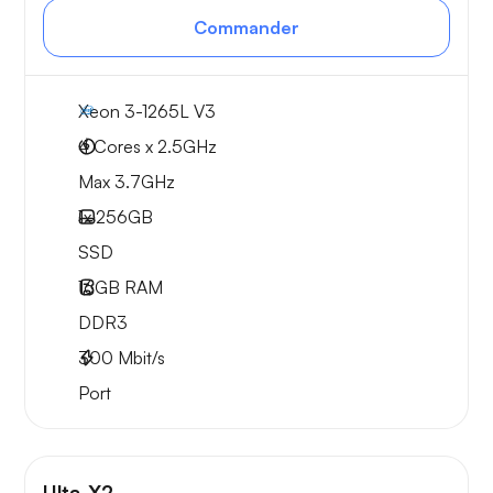
Commander
Xeon 3-1265L V3
4 Cores x 2.5GHz
Max 3.7GHz
1x
256GB
SSD
16GB
RAM
DDR3
300
Mbit/s
Port
Ulta-X2