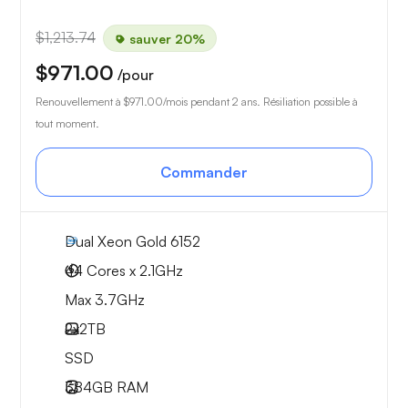
$1,213.74
sauver 20%
$971.00
/pour
Renouvellement à
$971.00
/mois pendant 2 ans. Résiliation possible à
tout moment.
Commander
Dual Xeon Gold 6152
44 Cores x 2.1GHz
Max 3.7GHz
2x
2TB
SSD
384GB
RAM