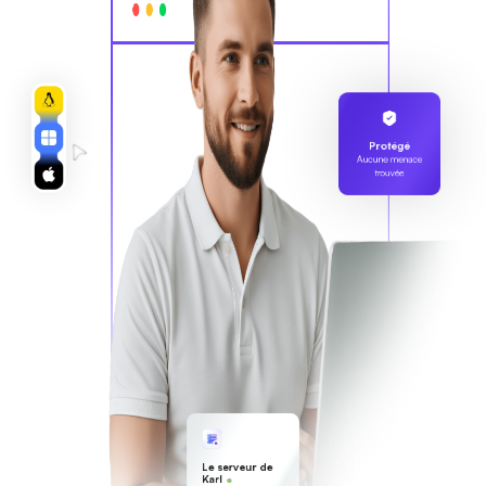
Protégé
Aucune menace
trouvée
Le serveur de
Karl