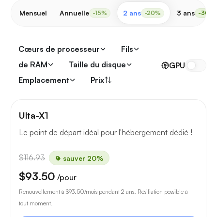
Mensuel
Annuelle
2 ans
3 ans
-15%
-20%
-30%
Cœurs de processeur
Fils
de RAM
Taille du disque
GPU
Emplacement
Prix
Ulta-X1
Le point de départ idéal pour l'hébergement dédié !
$116.93
sauver 20%
$93.50
/pour
Renouvellement à
$93.50
/mois pendant 2 ans. Résiliation possible à
tout moment.