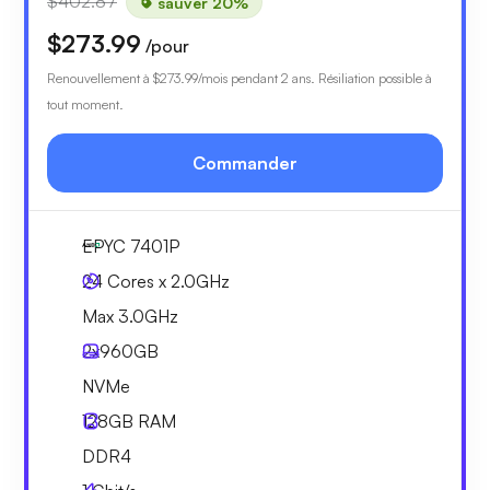
$402.87
sauver 20%
$273.99
/pour
Renouvellement à
$273.99
/mois pendant 2 ans. Résiliation possible à
tout moment.
Commander
EPYC 7401P
24 Cores x 2.0GHz
Max 3.0GHz
2x
960GB
NVMe
128GB
RAM
DDR4