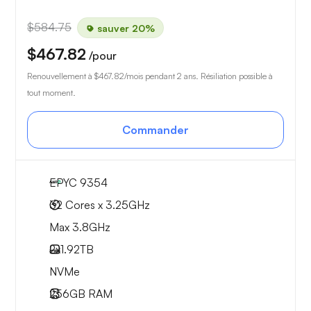
$584.75
sauver 20%
$467.82
/pour
Renouvellement à
$467.82
/mois pendant 2 ans. Résiliation possible à
tout moment.
Commander
EPYC 9354
32 Cores x 3.25GHz
Max 3.8GHz
2x
1.92TB
NVMe
256GB
RAM