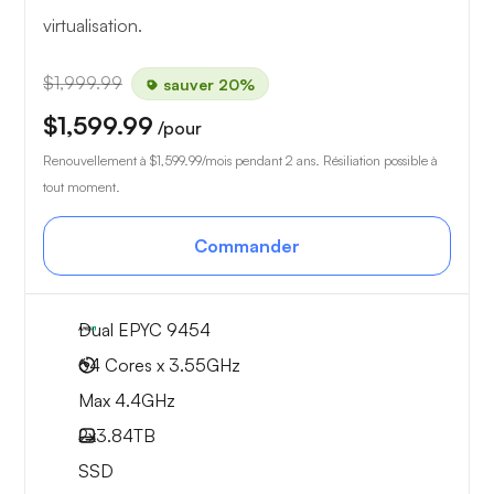
virtualisation.
$1,999.99
sauver 20%
$1,599.99
/pour
Renouvellement à
$1,599.99
/mois pendant 2 ans. Résiliation possible à
tout moment.
Commander
Dual EPYC 9454
64 Cores x 3.55GHz
Max 4.4GHz
2x
3.84TB
SSD