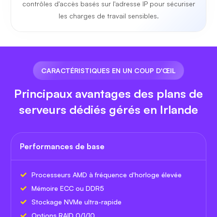
contrôles d'accès basés sur l'adresse IP pour sécuriser
les charges de travail sensibles.
CARACTÉRISTIQUES EN UN COUP D'ŒIL
Principaux avantages des plans de
serveurs dédiés gérés en Irlande
Performances de base
Processeurs AMD à fréquence d'horloge élevée
Mémoire ECC ou DDR5
Stockage NVMe ultra-rapide
Options RAID 0/1/10