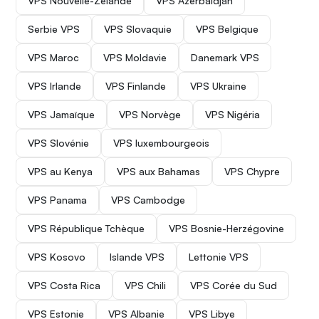
VPS Nouvelle-Zélande
VPS Azerbaïdjan
Serbie VPS
VPS Slovaquie
VPS Belgique
VPS Maroc
VPS Moldavie
Danemark VPS
VPS Irlande
VPS Finlande
VPS Ukraine
VPS Jamaïque
VPS Norvège
VPS Nigéria
VPS Slovénie
VPS luxembourgeois
VPS au Kenya
VPS aux Bahamas
VPS Chypre
VPS Panama
VPS Cambodge
VPS République Tchèque
VPS Bosnie-Herzégovine
VPS Kosovo
Islande VPS
Lettonie VPS
VPS Costa Rica
VPS Chili
VPS Corée du Sud
VPS Estonie
VPS Albanie
VPS Libye