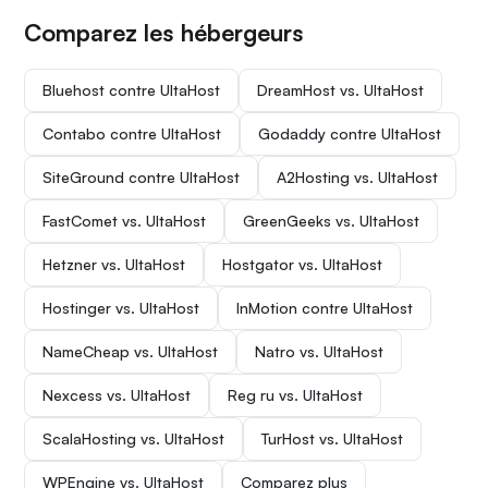
Comparez les hébergeurs
Bluehost contre UltaHost
DreamHost vs. UltaHost
Contabo contre UltaHost
Godaddy contre UltaHost
SiteGround contre UltaHost
A2Hosting vs. UltaHost
FastComet vs. UltaHost
GreenGeeks vs. UltaHost
Hetzner vs. UltaHost
Hostgator vs. UltaHost
Hostinger vs. UltaHost
InMotion contre UltaHost
NameCheap vs. UltaHost
Natro vs. UltaHost
Nexcess vs. UltaHost
Reg ru vs. UltaHost
ScalaHosting vs. UltaHost
TurHost vs. UltaHost
WPEngine vs. UltaHost
Comparez plus