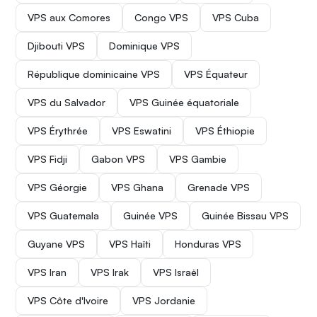
VPS aux Comores
Congo VPS
VPS Cuba
Djibouti VPS
Dominique VPS
République dominicaine VPS
VPS Équateur
VPS du Salvador
VPS Guinée équatoriale
VPS Érythrée
VPS Eswatini
VPS Éthiopie
VPS Fidji
Gabon VPS
VPS Gambie
VPS Géorgie
VPS Ghana
Grenade VPS
VPS Guatemala
Guinée VPS
Guinée Bissau VPS
Guyane VPS
VPS Haïti
Honduras VPS
VPS Iran
VPS Irak
VPS Israël
VPS Côte d'Ivoire
VPS Jordanie