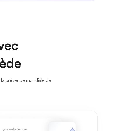
avec
uède
er la présence mondiale de