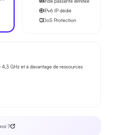
Bande passante
illimitée
8 IPv6
IP dédié
DDoS Protection
e 4,3 GHz et à davantage de ressources
moi ?