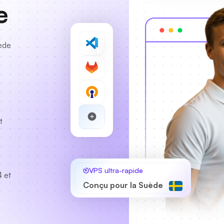
e
ède
t
VPS ultra-rapide
 et
Conçu pour la Suède