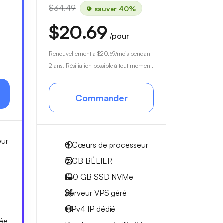
$34.49
sauver 40%
$20.69
/pour
à
Renouvellement à
$20.69
/mois pendant
2 ans. Résiliation possible à tout moment.
Commander
eur
4
Cœurs de processeur
6 GB
BÉLIER
100 GB
SSD NVMe
Serveur VPS géré
1 IPv4
IP dédié
tée