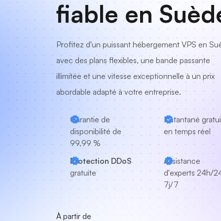
fiable en Suèd
Profitez d'un puissant hébergement VPS en Su
avec des plans flexibles, une bande passante
illimitée et une vitesse exceptionnelle à un prix
abordable adapté à votre entreprise.
Garantie de
Instantané gratui
disponibilité de
en temps réel
99,99 %
Protection DDoS
Assistance
gratuite
d'experts
24h/24
7j/7
À partir de