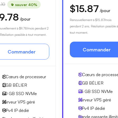
.10
sauver 40%
$15.87
/pour
9.78
/pour
Renouvellement à
$15.87
/mois
pendant 2 ans. Résiliation possible 
ouvellement à
$9.78
/mois pendant 2
tout moment.
 Résiliation possible à tout moment.
Commander
Commander
3
Cœurs de process
2
Cœurs de processeur
4 GB
BÉLIER
2 GB
BÉLIER
75 GB
SSD NVMe
50 GB
SSD NVMe
Serveur VPS géré
Serveur VPS géré
1 IPv4
IP dédié
1 IPv4
IP dédié
Bande passante
illimi