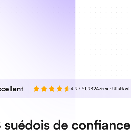
xcellent
4.9 / 5
1,932
Avis sur UltaHost
 suédois de confiance