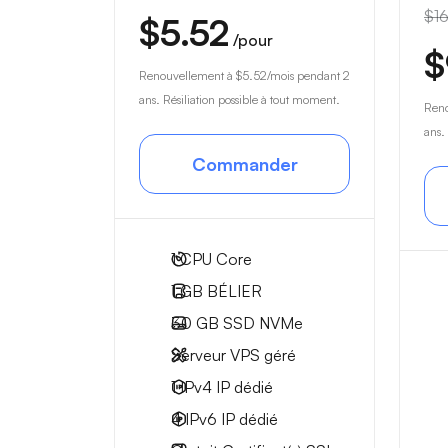
$16
$5.52
/pour
$
Renouvellement à
$5.52
/mois pendant 2
ans. Résiliation possible à tout moment.
Ren
ans.
Commander
1
CPU Core
1 GB
BÉLIER
30 GB
SSD NVMe
Serveur VPS géré
1 IPv4
IP dédié
4 IPv6
IP dédié