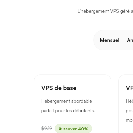
L'hébergement VPS géré ab
Mensuel
An
VPS de base
VP
Hébergement abordable
Hé
parfait pour les débutants.
pou
mo
$9.19
sauver 40%