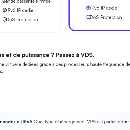
Bande passante
illimitée
8 IPv6
IP dédié
6 IPv6
IP dédié
DDoS Protection
DDoS Protection
es et de puissance ? Passez à VDS.
e virtuelle dédiées grâce à des processeurs haute fréquence d
s.
andez à UltaAI
Quel type d'hébergement VPS est parfait pour 