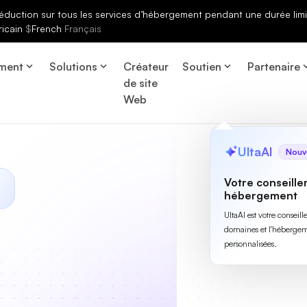
éduction sur tous les services d’hébergement pendant une durée limi
ricain
$
French
Français
ment
Solutions
Créateur
Soutien
Partenaire
de site
Web
UltaAI
Nouv
Votre conseille
hébergement
UltaAI est votre conseil
domaines et l'hébergem
personnalisées.