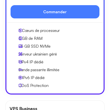
Commander
3
Cœurs de processeur
4 GB
de RAM
75 GB
SSD NVMe
Serveur ukrainien géré
1 IPv4
IP dédié
Bande passante
illimitée
8 IPv6
IP dédié
DDoS Protection
VPS Business