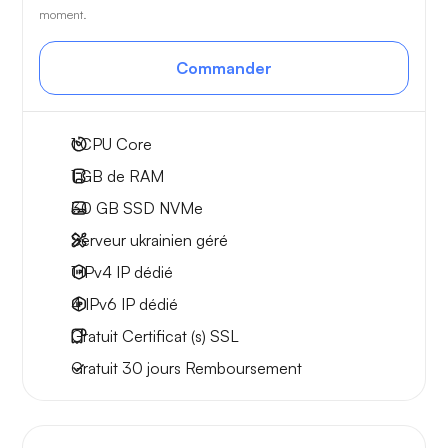
moment.
Commander
1
CPU Core
1 GB
de RAM
30 GB
SSD NVMe
Serveur ukrainien géré
1 IPv4
IP dédié
4 IPv6
IP dédié
Gratuit
Certificat (s) SSL
Gratuit
30 jours
Remboursement