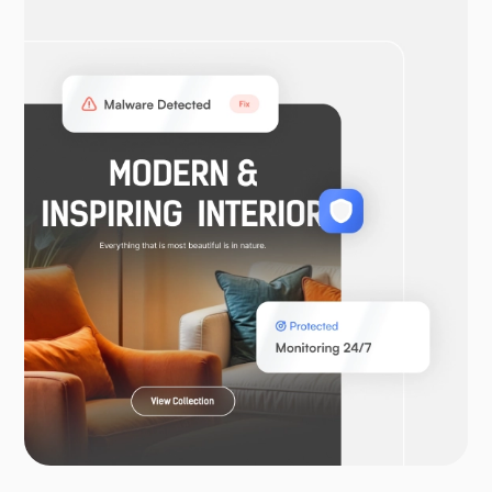
OpenVPN
WooCommerce
Laravel