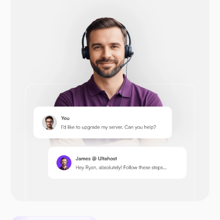
Opencart
Prestashop
Nextcloud