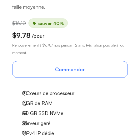
taille moyenne.
$16.10
sauver 40%
$9.78
/pour
Renouvellement à
$9.78
/mois pendant 2 ans. Résiliation possible à tout
moment.
Commander
2
Cœurs de processeur
2 GB
de RAM
50 GB
SSD NVMe
Serveur géré
1 IPv4
IP dédié