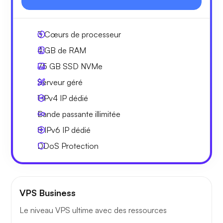
3
Cœurs de processeur
4 GB
de RAM
75 GB
SSD NVMe
Serveur géré
1 IPv4
IP dédié
Bande passante
illimitée
8 IPv6
IP dédié
DDoS Protection
VPS Business
Le niveau VPS ultime avec des ressources