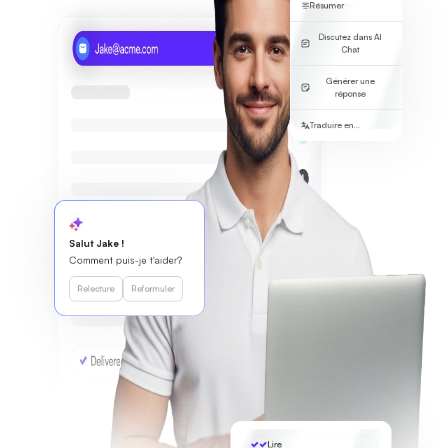
Résumer
Discutez dans AI
Chat
Générer une
réponse
Traduire en...
Salut Jake !
Comment puis-je t'aider?
Relecture
Reformuler
Lire