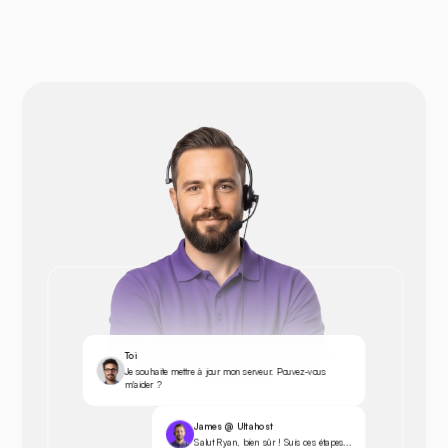
Toi
Je souhaite mettre à jour mon serveur. Pouvez-vous
m'aider ?
James @ Ultahost
Salut Ryan, bien sûr ! Suis ces étapes...