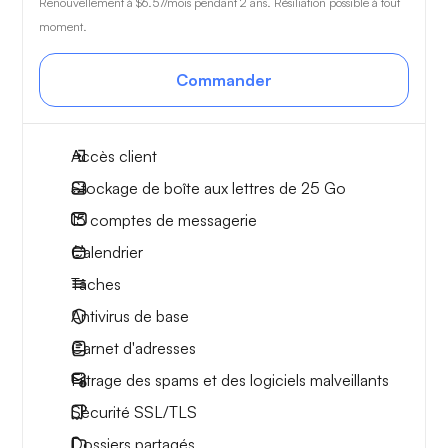
Renouvellement à
$6.57
/mois pendant 2 ans. Résiliation possible à tout
moment.
Commander
Accès client
Stockage de boîte aux lettres de 25 Go
15 comptes de messagerie
Calendrier
Tâches
Antivirus de base
Carnet d'adresses
Filtrage des spams et des logiciels malveillants
Sécurité SSL/TLS
Dossiers partagés