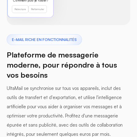
Comment puis-je t'aider?
Relecture
Reformuler
Boîte de
réception
-
-
unifiée
E-MAIL RICHE EN FONCTIONNALITÉS
Chiffrement
-
-
Plateforme de messagerie
avancé
moderne, pour répondre à tous
vos besoins
Sauvegarde et
récupération
-
-
UltaMail se synchronise sur tous vos appareils, inclut des
automatisées
outils de transfert et d'exportation, et utilise l'intelligence
artificielle pour vous aider à organiser vos messages et à
Assistance
optimiser votre productivité. Profitez d'une messagerie
prioritaire par
-
-
courriel
épurée et sans publicité, avec des outils de collaboration
intégrés, pour seulement quelques euros par mois.