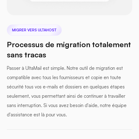
Contacts
-
MIGRER VERS ULTAHOST
Tâches
-
Processus de migration totalement
sans tracas
Stockage cloud
-
-
Drive
Passer à UltaMail est simple. Notre outil de migration est
compatible avec tous les fournisseurs et copie en toute
sécurité tous vos e-mails et dossiers en quelques étapes
Synchronisation
des
seulement, vous permettant ainsi de continuer à travailler
-
-
applications
sans interruption. Si vous avez besoin d'aide, notre équipe
mobiles
d'assistance est là pour vous.
Outils de
productivité
-
-