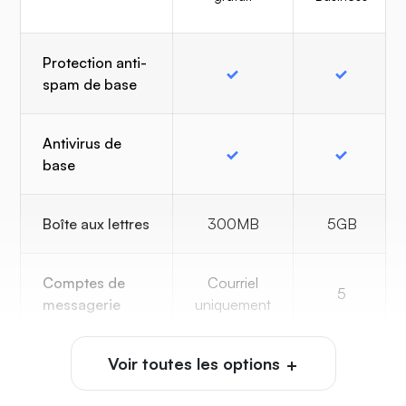
Protection anti-
spam de base
Antivirus de
base
Boîte aux lettres
300MB
5GB
Comptes de
Courriel
5
messagerie
uniquement
Voir toutes les options
Redirection de
-
-
courriels