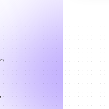
des
t