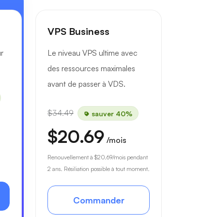
VPS Business
r
Le niveau VPS ultime avec
des ressources maximales
avant de passer à VDS.
$34.49
sauver 40%
$20.69
/mois
à
Renouvellement à
$20.69
/mois pendant
2 ans. Résiliation possible à tout moment.
Commander