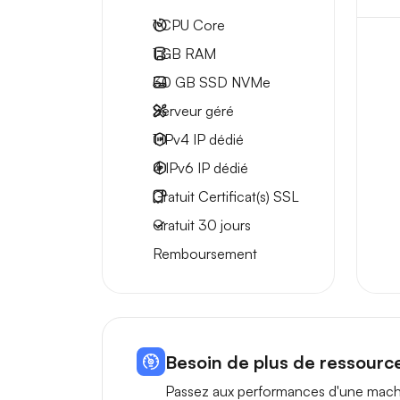
1
CPU Core
1 GB
RAM
30 GB
SSD NVMe
Serveur géré
1 IPv4
IP dédié
4 IPv6
IP dédié
Gratuit
Certificat(s) SSL
Gratuit
30 jours
Remboursement
Besoin de plus de ressource
Passez aux performances d'une machi