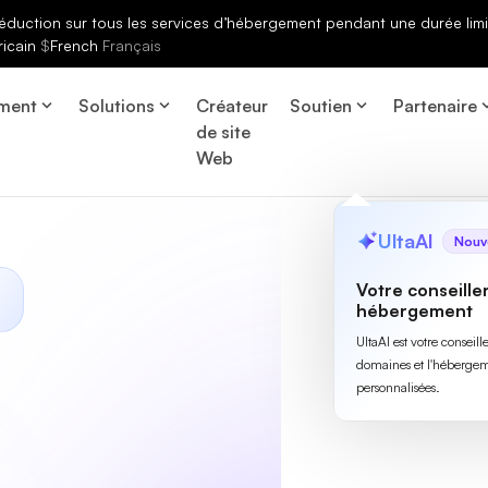
éduction sur tous les services d’hébergement pendant une durée limi
ricain
$
French
Français
ment
Solutions
Créateur
Soutien
Partenaire
de site
Web
UltaAI
Nouv
Votre conseille
hébergement
UltaAI est votre conseil
domaines et l'hébergem
personnalisées.