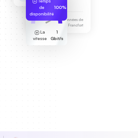
Temps
255.189.85.19
de
100%
disponibilité
Centre de données de
Francfort
La
1
vitesse
Gbit/s