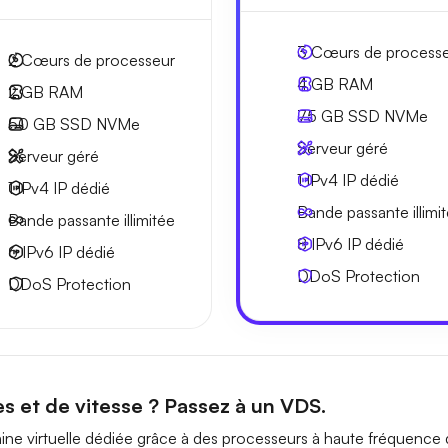
3
Cœurs de process
2
Cœurs de processeur
4 GB
RAM
2 GB
RAM
75 GB
SSD NVMe
50 GB
SSD NVMe
Serveur géré
Serveur géré
1 IPv4
IP dédié
1 IPv4
IP dédié
Bande passante
illimi
Bande passante
illimitée
8 IPv6
IP dédié
6 IPv6
IP dédié
DDoS Protection
DDoS Protection
s et de vitesse ? Passez à un VDS.
ne virtuelle dédiée grâce à des processeurs à haute fréquence 