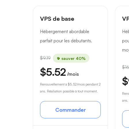
VPS de base
VP
Hébergement abordable
Hé
parfait pour les débutants.
pou
mo
$9.19
sauver 40%
$16
$5.52
/mois
$
Renouvellement à
$5.52
/mois pendant 2
ans. Résiliation possible à tout moment.
Ren
ans.
Commander