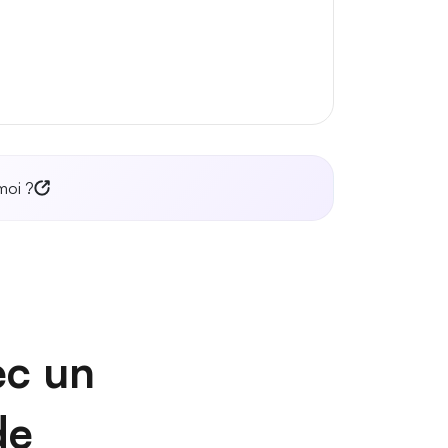
moi ?
ec un
de