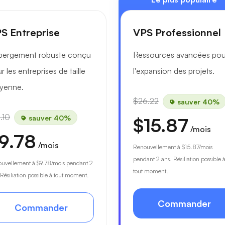
S Entreprise
VPS Professionnel
bergement robuste conçu
Ressources avancées pou
r les entreprises de taille
l'expansion des projets.
yenne.
$26.22
sauver 40%
.10
sauver 40%
$15.87
/mois
9.78
/mois
Renouvellement à
$15.87
/mois
pendant 2 ans. Résiliation possible 
ouvellement à
$9.78
/mois pendant 2
tout moment.
 Résiliation possible à tout moment.
Commander
Commander