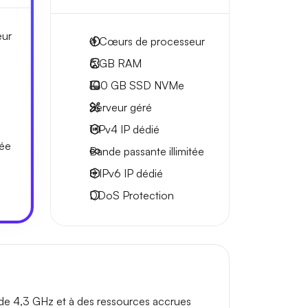
eur
4
Cœurs de processeur
6 GB
RAM
100 GB
SSD NVMe
Serveur géré
1 IPv4
IP dédié
tée
Bande passante
illimitée
8 IPv6
IP dédié
DDoS Protection
de 4,3 GHz et à des ressources accrues