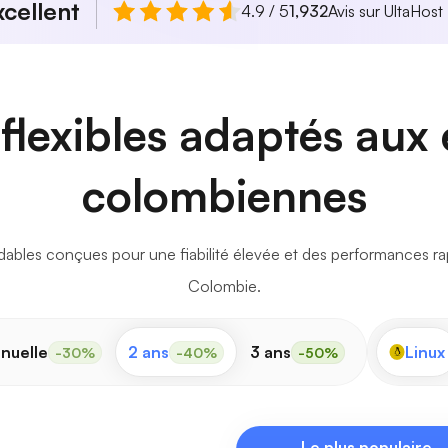
xcellent
4.9 / 5
1,932
Avis sur UltaHost
flexibles adaptés aux 
colombiennes
ables conçues pour une fiabilité élevée et des performances rapi
Colombie.
nuelle
2 ans
3 ans
Linux
-30%
-40%
-50%
Le plus populaire