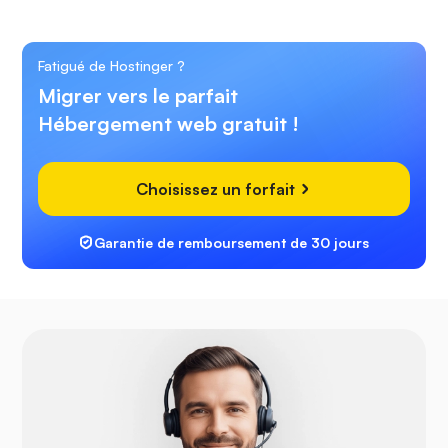
Fatigué de Hostinger ?
Migrer vers le parfait
Hébergement web gratuit !
Choisissez un forfait
Garantie de remboursement de 30 jours