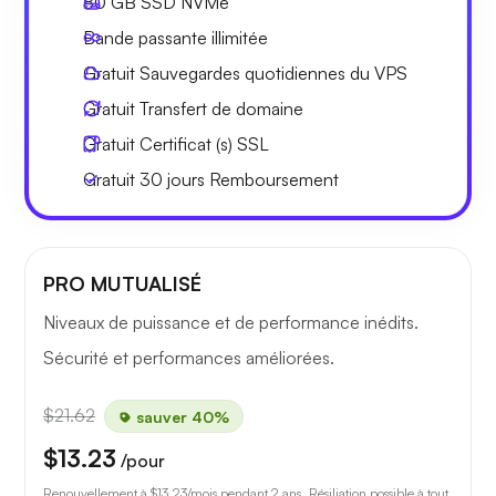
80 GB
SSD NVMe
Bande passante
illimitée
Gratuit
Sauvegardes quotidiennes du VPS
Gratuit
Transfert de domaine
Gratuit
Certificat (s) SSL
Gratuit
30 jours
Remboursement
PRO MUTUALISÉ
Niveaux de puissance et de performance inédits.
Sécurité et performances améliorées.
$21.62
sauver 40%
$13.23
/pour
Renouvellement à
$13.23
/mois pendant 2 ans. Résiliation possible à tout