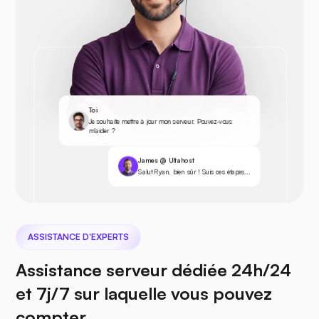
Toi
Je souhaite mettre à jour mon serveur. Pouvez-vous
m'aider ?
James @ Ultahost
Salut Ryan, bien sûr ! Suis ces étapes...
ASSISTANCE D'EXPERTS
Assistance serveur dédiée 24h/24
et 7j/7 sur laquelle vous pouvez
compter