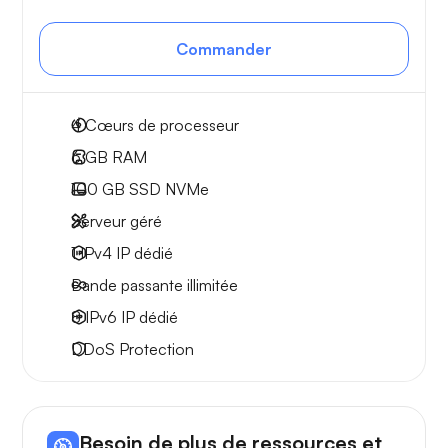
Commander
4
Cœurs de processeur
6 GB
RAM
100 GB
SSD NVMe
Serveur géré
1 IPv4
IP dédié
Bande passante
illimitée
8 IPv6
IP dédié
DDoS Protection
Besoin de plus de ressources et