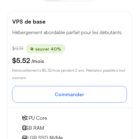
VPS de base
Hébergement abordable parfait pour les débutants.
$9.19
sauver 40%
$5.52
/mois
Renouvellement à
$5.52
/mois pendant 2 ans. Résiliation possible à tout
moment.
Commander
1
CPU Core
1 GB
RAM
30 GB
SSD NVMe