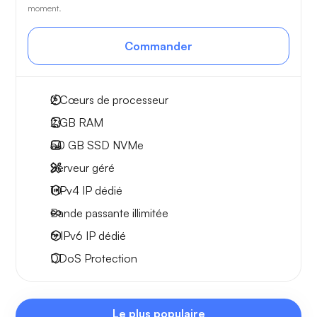
moment.
Commander
2
Cœurs de processeur
2 GB
RAM
50 GB
SSD NVMe
Serveur géré
1 IPv4
IP dédié
Bande passante
illimitée
6 IPv6
IP dédié
DDoS Protection
Le plus populaire