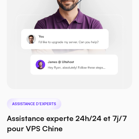
Opencart
Prestashop
Nextcloud
ASSISTANCE D'EXPERTS
Assistance experte 24h/24 et 7j/7
pour VPS Chine
Seafile