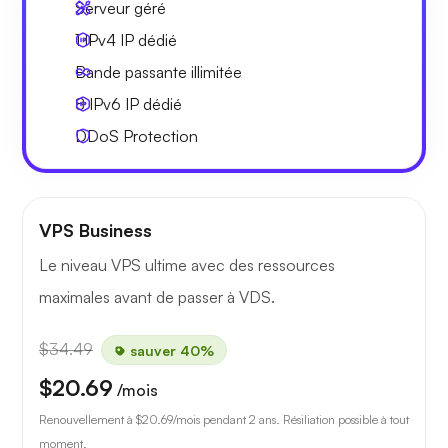
Serveur géré
1 IPv4
IP dédié
Bande passante
illimitée
8 IPv6
IP dédié
DDoS Protection
VPS Business
Le niveau VPS ultime avec des ressources
maximales avant de passer à VDS.
$34.49
sauver 40%
$20.69
/mois
Renouvellement à
$20.69
/mois pendant 2 ans. Résiliation possible à tout
moment.