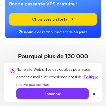
Bande passante VPS gratuite !
Choisissez un forfait
Garantie de remboursement de 30 jours
Pourquoi plus de 130 000
personnes ont choisi Ultahost
Notre site Web utilise des cookies pour vous
plutôt que d'autres
garantir la meilleure expérience possible.
Politique
Comparez UltaHost avec les principaux fournisseurs
relative aux cookies
d'hébergement tels que GoDaddy, Bluehost et SiteGround
J'accepte
pour découvrir pourquoi nos plans offrent plus de valeur, de
vitesse et de fonctionnalités à moindre coût.