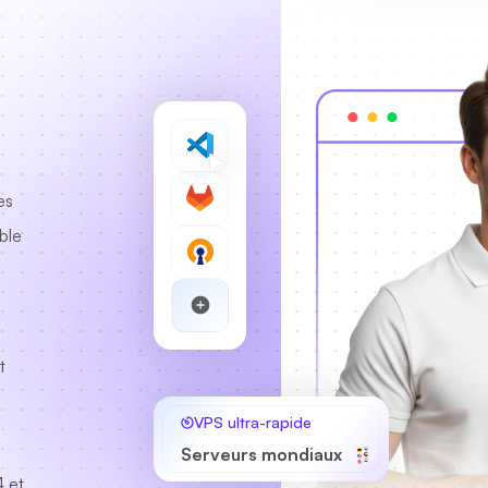
es
ble
t
VPS ultra-rapide
Serveurs mondiaux
 et