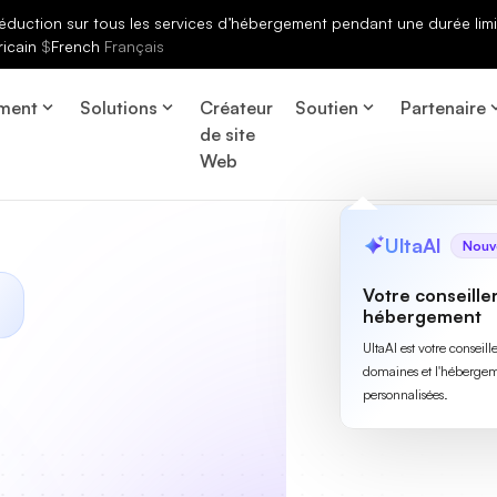
éduction sur tous les services d’hébergement pendant une durée limi
ricain
$
French
Français
ment
Solutions
Créateur
Soutien
Partenaire
de site
Web
UltaAI
Nouv
Votre conseille
hébergement
UltaAI est votre conseil
domaines et l'hébergem
personnalisées.