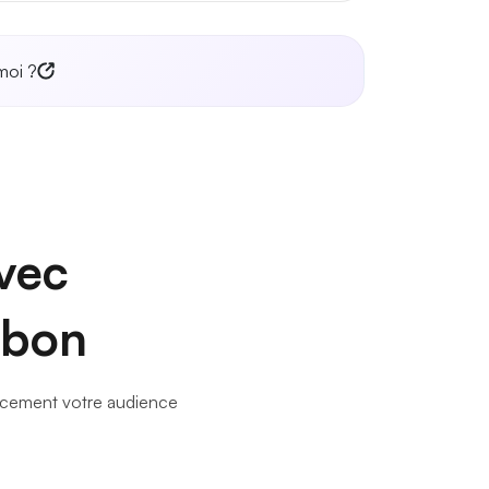
moi ?
avec
abon
icacement votre audience