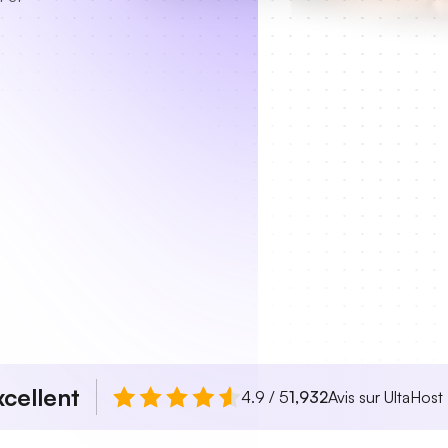
xcellent
4.9 / 5
1,932
Avis sur UltaHost