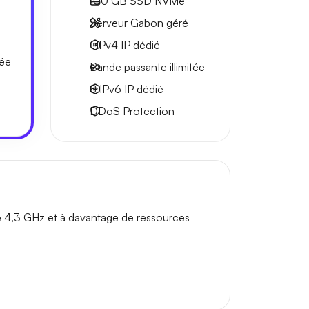
100 GB
SSD NVMe
Serveur Gabon géré
1 IPv4
IP dédié
tée
Bande passante
illimitée
8 IPv6
IP dédié
DDoS Protection
e 4,3 GHz et à davantage de ressources