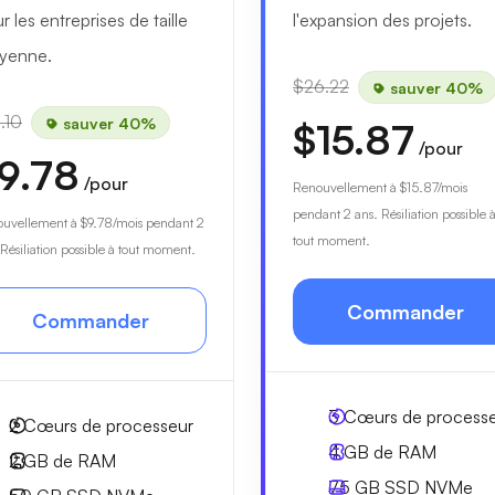
r les entreprises de taille
l'expansion des projets.
yenne.
$26.22
sauver 40%
.10
sauver 40%
$15.87
/pour
9.78
/pour
Renouvellement à
$15.87
/mois
pendant 2 ans. Résiliation possible 
ouvellement à
$9.78
/mois pendant 2
tout moment.
 Résiliation possible à tout moment.
Commander
Commander
3
Cœurs de process
2
Cœurs de processeur
4 GB
de RAM
2 GB
de RAM
75 GB
SSD NVMe