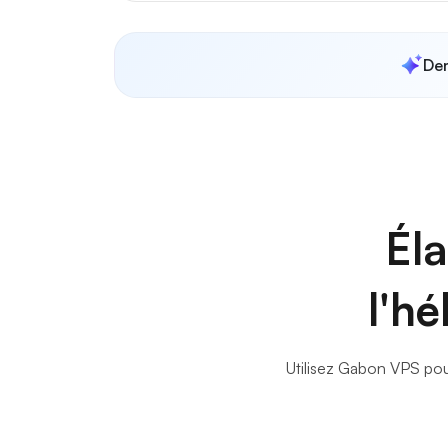
Dem
Éla
l'h
Utilisez Gabon VPS pour