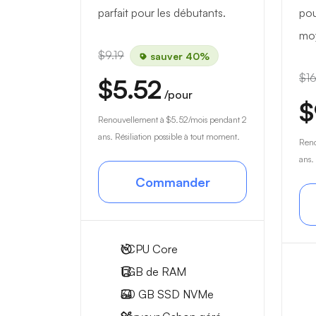
parfait pour les débutants.
pou
mo
$9.19
sauver 40%
$16
$5.52
/pour
$
Renouvellement à
$5.52
/mois pendant 2
ans. Résiliation possible à tout moment.
Ren
ans.
Commander
1
CPU Core
1 GB
de RAM
30 GB
SSD NVMe