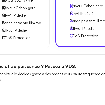
50 GB
SSD NVMe
Serveur Gabon géré
Serveur Gabon géré
1 IPv4
IP dédié
1 IPv4
IP dédié
Bande passante
illimi
Bande passante
illimitée
8 IPv6
IP dédié
6 IPv6
IP dédié
DDoS Protection
DDoS Protection
es et de puissance ? Passez à VDS.
e virtuelle dédiées grâce à des processeurs haute fréquence d
s.