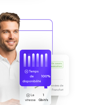
Le VPS
En cours
de Karl
d'exécution
Temps
255.189.85.19
de
100%
disponibilité
Centre de données de
Francfort
La
1
vitesse
Gbit/s