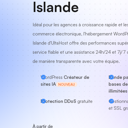
Islande
Idéal pour les agences à croissance rapide et l
commerce électronique, l'hébergement WordPr
Islande d'UltaHost offre des performances supér
service fiable et une assistance 24h/24 et 7j/7
de manière transparente avec votre équipe.
WordPress
Créateur de
Bande pa
sites IA
bases de
NOUVEAU
illimitées
Protection DDoS
gratuite
Gestionn
et SSL gra
À partir de