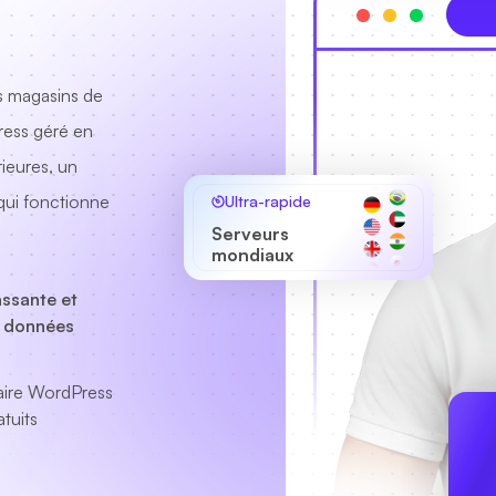
es magasins de
ess géré en
ieures, un
 qui fonctionne
Ultra-rapide
Serveurs
mondiaux
ssante et
 données
aire WordPress
tuits