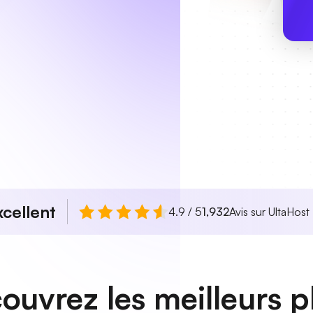
xcellent
4.9 / 5
1,932
Avis sur UltaHost
ouvrez les meilleurs p