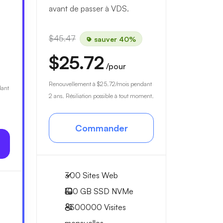
avant de passer à VDS.
$45.47
sauver 40%
$25.72
/pour
Renouvellement à
$25.72
/mois pendant
dant
2 ans. Résiliation possible à tout moment.
Commander
300 Sites Web
100 GB
SSD NVMe
~300000
Visites