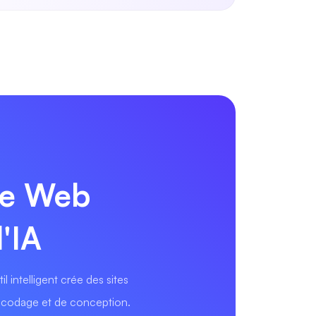
ite Web
'IA
l intelligent crée des sites
de codage et de conception.