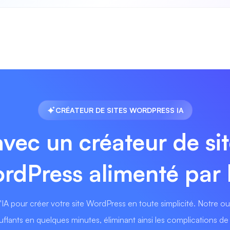
CRÉATEUR DE SITES WORDPRESS IA
avec un créateur de s
rdPress alimenté par l
'IA pour créer votre site WordPress en toute simplicité. Notre outi
flants en quelques minutes, éliminant ainsi les complications 