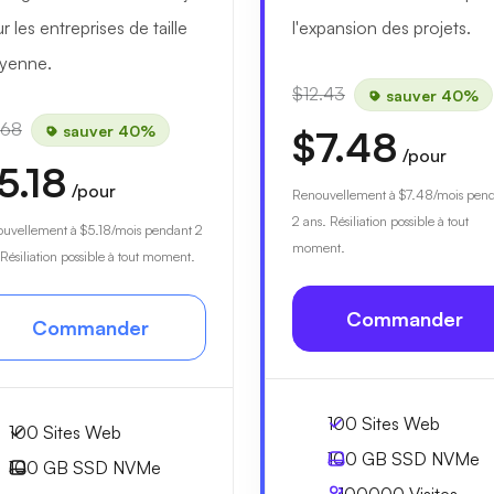
r les entreprises de taille
l'expansion des projets.
yenne.
$12.43
sauver 40%
.68
sauver 40%
$7.48
/pour
5.18
/pour
Renouvellement à
$7.48
/mois pen
2 ans. Résiliation possible à tout
ouvellement à
$5.18
/mois pendant 2
moment.
 Résiliation possible à tout moment.
Commander
Commander
100 Sites Web
100 Sites Web
100 GB
SSD NVMe
100 GB
SSD NVMe