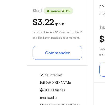
pou
$5.51
sauver 40%
mo
$3.22
/pour
$8
Renouvellement à
$3.22
/mois pendant 2
$
ans. Résiliation possible à tout moment.
Ren
Commander
ans.
1 Site Internet
30 GB
SSD NVMe
~10000
Visites
mensuelles