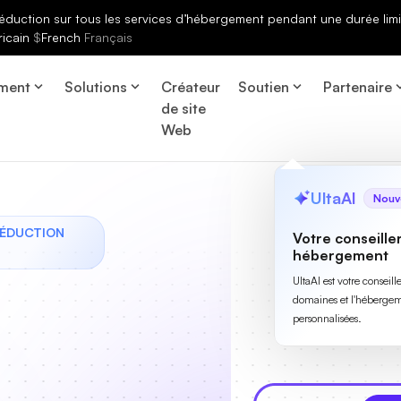
éduction sur tous les services d’hébergement pendant une durée limi
ricain
$
French
Français
ment
Solutions
Créateur
Soutien
Partenaire
de site
Web
UltaAI
Nouv
RÉDUCTION
Votre conseille
hébergement
UltaAI est votre conseil
domaines et l'hébergem
personnalisées.