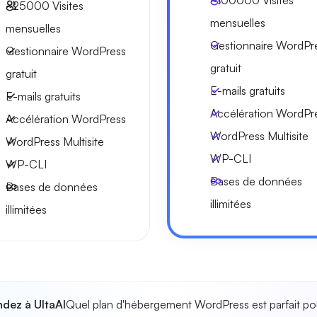
~100000
Visites
~25000
Visites
mensuelles
mensuelles
Gestionnaire WordPr
Gestionnaire WordPress
gratuit
gratuit
E-mails gratuits
E-mails gratuits
Accélération WordPr
Accélération WordPress
WordPress Multisite
WordPress Multisite
WP-CLI
WP-CLI
Bases de données
Bases de données
illimitées
illimitées
dez à UltaAI
Quel plan d'hébergement WordPress est parfait po