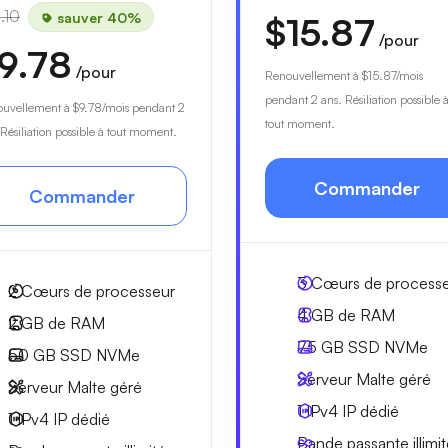
.10
sauver 40%
$15.87
/pour
9.78
/pour
Renouvellement à
$15.87
/mois
pendant 2 ans. Résiliation possible 
ouvellement à
$9.78
/mois pendant 2
tout moment.
 Résiliation possible à tout moment.
Commander
Commander
3
Cœurs de process
2
Cœurs de processeur
4 GB
de RAM
2 GB
de RAM
75 GB
SSD NVMe
50 GB
SSD NVMe
Serveur Malte géré
Serveur Malte géré
1 IPv4
IP dédié
1 IPv4
IP dédié
Bande passante
illimi