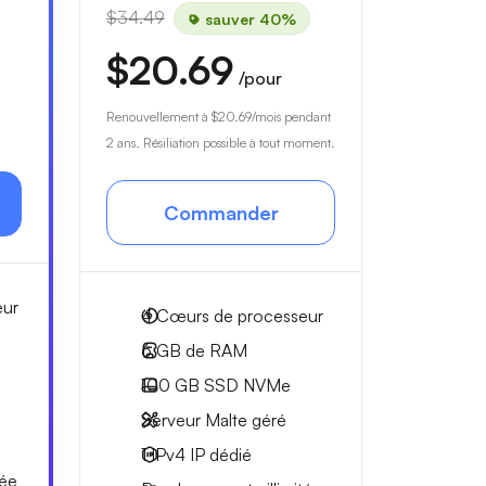
$34.49
sauver 40%
$20.69
/pour
à
Renouvellement à
$20.69
/mois pendant
2 ans. Résiliation possible à tout moment.
Commander
eur
4
Cœurs de processeur
6 GB
de RAM
100 GB
SSD NVMe
Serveur Malte géré
1 IPv4
IP dédié
tée