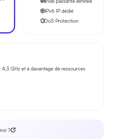
Bande passante
illimitée
8 IPv6
IP dédié
DDoS Protection
e 4,3 GHz et à davantage de ressources
moi ?