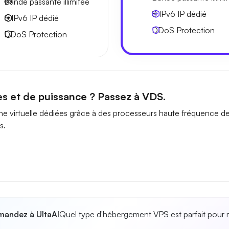
Bande passante
illimitée
8 IPv6
IP dédié
6 IPv6
IP dédié
DDoS Protection
DDoS Protection
es et de puissance ? Passez à VDS.
e virtuelle dédiées grâce à des processeurs haute fréquence d
s.
andez à UltaAI
Quel type d'hébergement VPS est parfait pour 