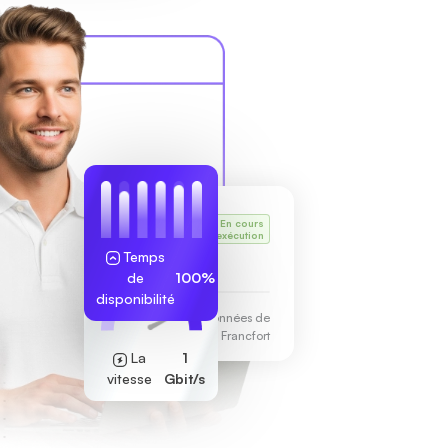
Le VPS
En cours
de Karl
d'exécution
Temps
255.189.85.19
de
100%
disponibilité
Centre de données de
Francfort
La
1
vitesse
Gbit/s