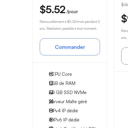
$16
$5.52
/pour
$
Renouvellement à
$5.52
/mois pendant 2
ans. Résiliation possible à tout moment.
Ren
ans.
Commander
1
CPU Core
1 GB
de RAM
30 GB
SSD NVMe
Serveur Malte géré
1 IPv4
IP dédié
4 IPv6
IP dédié