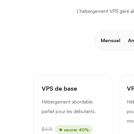
L'hébergement VPS géré abo
Mensuel
An
VPS de base
VP
Hébergement abordable
Hé
parfait pour les débutants.
pou
mo
$9.19
sauver 40%