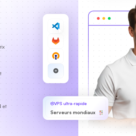
rix
t
VPS ultra-rapide
 et
Serveurs mondiaux