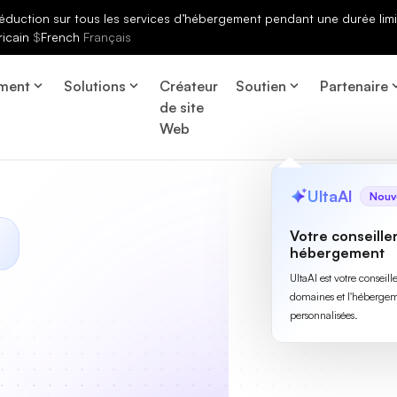
éduction sur tous les services d’hébergement pendant une durée limi
ricain
$
French
Français
ment
Solutions
Créateur
Soutien
Partenaire
de site
Web
UltaAI
Nouv
Votre conseille
hébergement
UltaAI est votre conseil
domaines et l'hébergem
personnalisées.