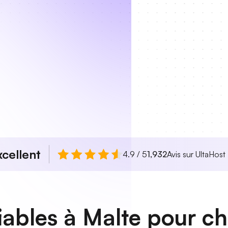
xcellent
4.9 / 5
1,932
Avis sur UltaHost
iables à Malte pour c