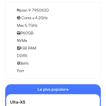
Ryzen 9 7950X3D
16 Cores x 4.2GHz
Max 5.7GHz
2x
960GB
NVMe
64GB
RAM
DDR5
1
Gbit/s
Port
Le plus populaire
Ulta-X5