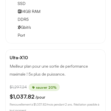
SSD
384GB
RAM
DDR5
2
Gbit/s
Port
Ulta-X10
Meilleur plan pour une sortie de performance
maximale ! 5x plus de puissance.
$1,297.24
sauver 20%
$1,037.82
/pour
Renouvellement à
$1,037.82
/mois pendant 2 ans. Résiliation possible à
tout moment.