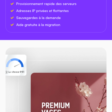
Provisionnement rapide des serveurs
Adresses IP privées et flottantes
Sauvegardes à la demande
Aide gratuite à la migration
La vitesse
99.1