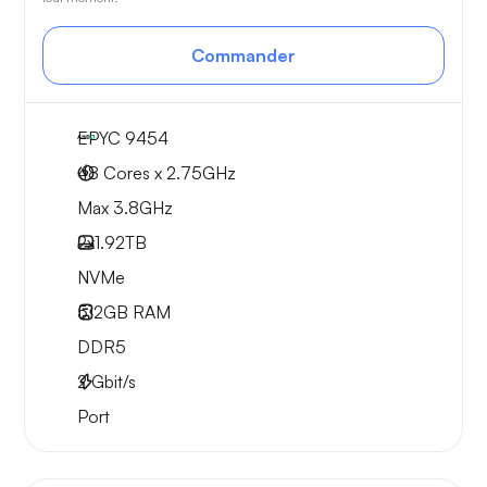
Commander
EPYC 9454
48 Cores x 2.75GHz
Max 3.8GHz
2x
1.92TB
NVMe
512GB
RAM
DDR5
2
Gbit/s
Port