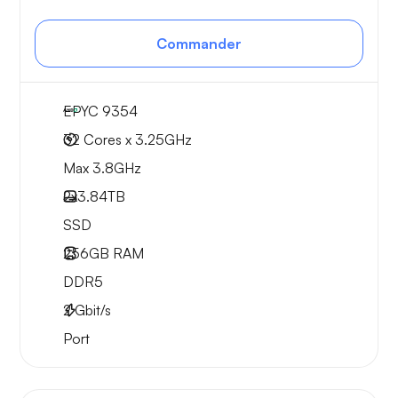
Commander
EPYC 9354
32 Cores x 3.25GHz
Max 3.8GHz
2x
3.84TB
SSD
256GB
RAM
DDR5
2
Gbit/s
Port