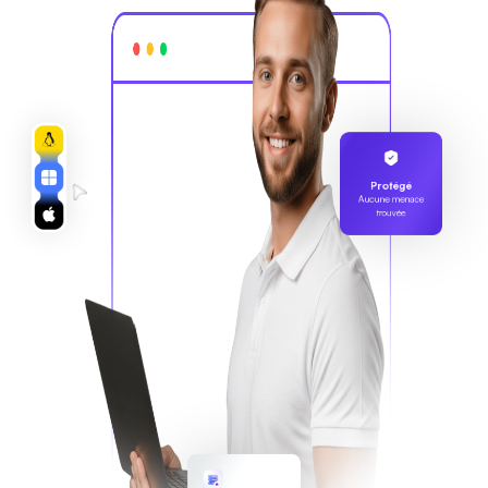
Protégé
Aucune menace
trouvée