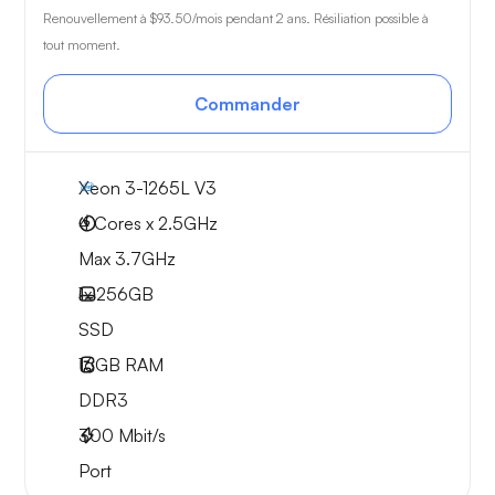
Renouvellement à
$93.50
/mois pendant 2 ans. Résiliation possible à
tout moment.
Commander
Xeon 3-1265L V3
4 Cores x 2.5GHz
Max 3.7GHz
1x
256GB
SSD
16GB
RAM
DDR3
300
Mbit/s
Port