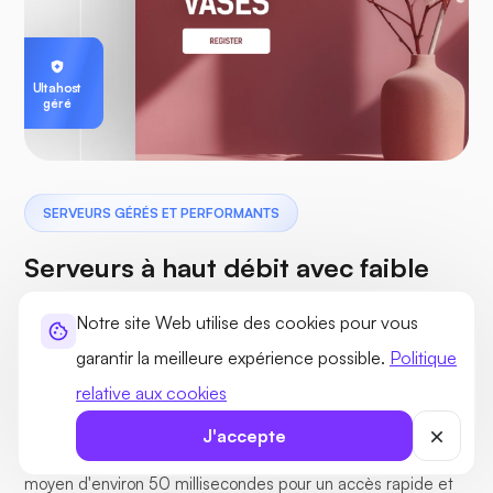
Ultahost
géré
SERVEURS GÉRÉS ET PERFORMANTS
Serveurs à haut débit avec faible
latence globale
Notre site Web utilise des cookies pour vous
Profitez de performances exceptionnelles grâce à des
garantir la meilleure expérience possible.
Politique
processeurs à fréquence élevée et à des vitesses réseau à
relative aux cookies
la demande pouvant atteindre 10 Gbit/s. Nos centres de
J'accepte
données répartis dans le monde entier offrent un ping
moyen d'environ 50 millisecondes pour un accès rapide et