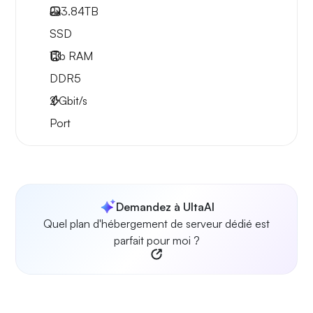
2x
3.84TB
SSD
1Tb
RAM
DDR5
2
Gbit/s
Port
Demandez à UltaAI
Quel plan d'hébergement de serveur dédié est
parfait pour moi ?