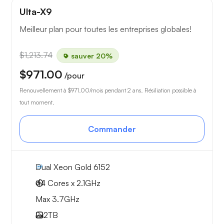
Ulta-X9
Meilleur plan pour toutes les entreprises globales!
$1,213.74
sauver 20%
$971.00
/pour
Renouvellement à
$971.00
/mois pendant 2 ans. Résiliation possible à
tout moment.
Commander
Dual Xeon Gold 6152
44 Cores x 2.1GHz
Max 3.7GHz
2x
2TB