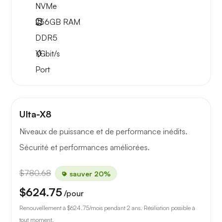
NVMe
256GB
RAM
DDR5
1
Gbit/s
Port
Ulta-X8
Niveaux de puissance et de performance inédits.
Sécurité et performances améliorées.
$780.68
sauver 20%
$624.75
/pour
Renouvellement à
$624.75
/mois pendant 2 ans. Résiliation possible à
tout moment.