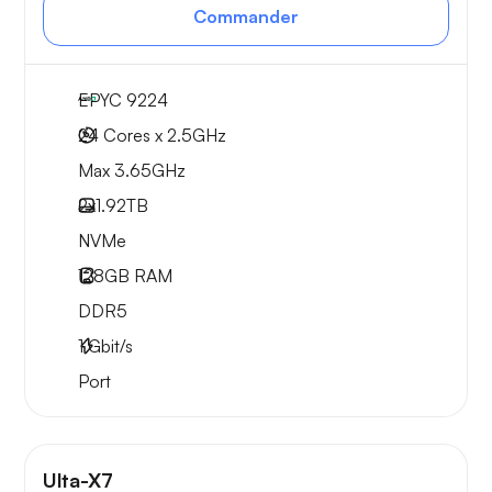
Commander
EPYC 9224
24 Cores x 2.5GHz
Max 3.65GHz
2x
1.92TB
NVMe
128GB
RAM
DDR5
1
Gbit/s
Port
Ulta-X7