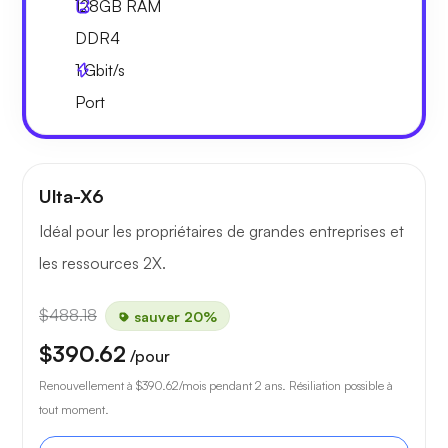
128GB
RAM
DDR4
1
Gbit/s
Port
Ulta-X6
Idéal pour les propriétaires de grandes entreprises et
les ressources 2X.
$488.18
sauver 20%
$390.62
/pour
Renouvellement à
$390.62
/mois pendant 2 ans. Résiliation possible à
tout moment.