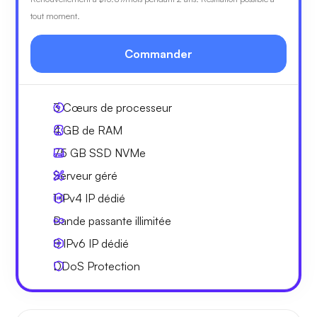
tout moment.
Commander
3
Cœurs de processeur
4 GB
de RAM
75 GB
SSD NVMe
Serveur géré
1 IPv4
IP dédié
Bande passante
illimitée
8 IPv6
IP dédié
DDoS Protection