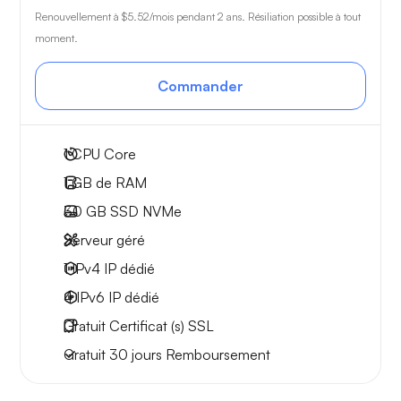
Renouvellement à
$5.52
/mois pendant 2 ans. Résiliation possible à tout
moment.
Commander
1
CPU Core
1 GB
de RAM
30 GB
SSD NVMe
Serveur géré
1 IPv4
IP dédié
4 IPv6
IP dédié
Gratuit
Certificat (s) SSL
Gratuit
30 jours
Remboursement