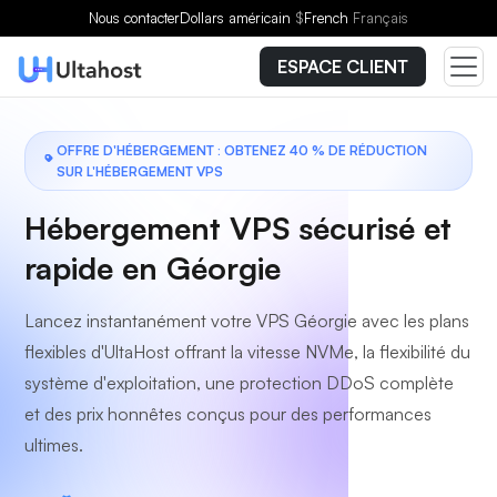
Choisissez un forfait
Nous contacter
Dollars américain
$
French
Français
ESPACE CLIENT
OFFRE D'HÉBERGEMENT : OBTENEZ 40 % DE RÉDUCTION
SUR L'HÉBERGEMENT VPS
Hébergement VPS sécurisé et
rapide en Géorgie
Lancez instantanément votre VPS Géorgie avec les plans
flexibles d'UltaHost offrant la vitesse NVMe, la flexibilité du
système d'exploitation, une protection DDoS complète
et des prix honnêtes conçus pour des performances
ultimes.