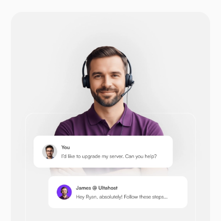
Drupal
Opencart
Prestashop