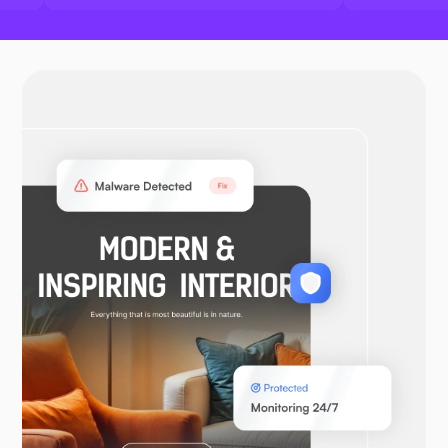
OpenVPN
WooCommerce
Laravel