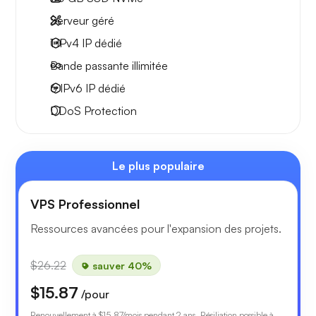
Serveur géré
1 IPv4
IP dédié
Bande passante
illimitée
6 IPv6
IP dédié
DDoS Protection
Le plus populaire
VPS Professionnel
Ressources avancées pour l'expansion des projets.
$26.22
sauver 40%
$15.87
/pour
Renouvellement à
$15.87
/mois pendant 2 ans. Résiliation possible à