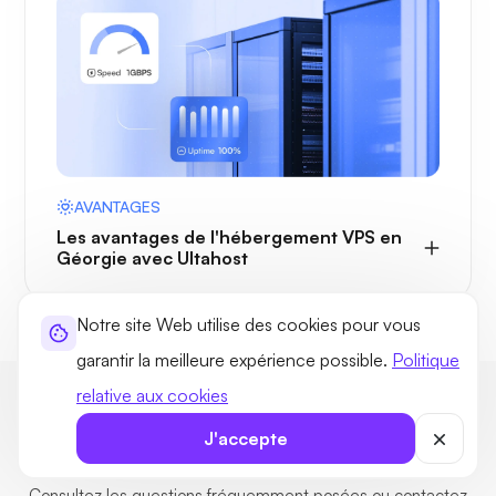
AVANTAGES
Les avantages de l'hébergement VPS en
Géorgie avec Ultahost
Notre site Web utilise des cookies pour vous
garantir la meilleure expérience possible.
Politique
relative aux cookies
FAQ sur l'hébergement VPS en
J'accepte
Géorgie
Consultez les questions fréquemment posées ou contactez