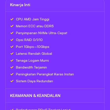
Kinerja Inti
CPU AMD Jam Tinggi
Memori ECC atau DDR5
Penyimpanan NVMe Ultra-Cepat
Opsi RAID 0/1/10
Port 1Gbps–10Gbps
Latensi Rendah Global
Tenaga Logam Murni
Bandwidth Terjamin
Peningkatan Perangkat Keras Instan
Sistem Daya Redundan
KEAMANAN & KEANDALAN
Perlindungan DDoS Tingkat Lanjut