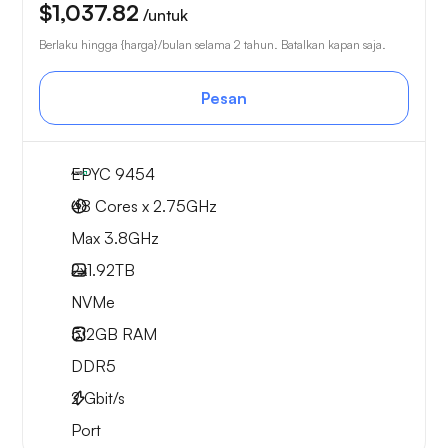
$1,037.82
/untuk
Berlaku hingga {harga}/bulan selama 2 tahun. Batalkan kapan saja.
Pesan
EPYC 9454
48 Cores x 2.75GHz
Max 3.8GHz
2x
1.92TB
NVMe
512GB
RAM
DDR5
2
Gbit/s
Port