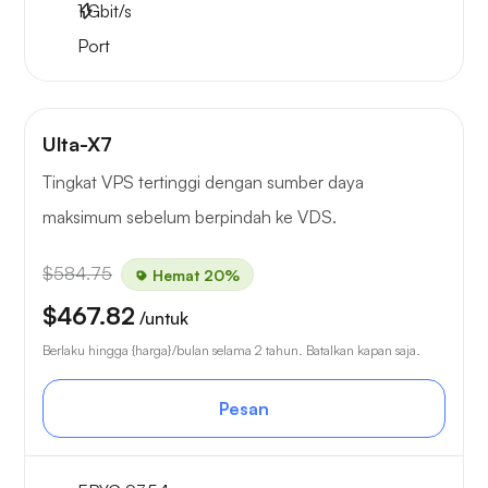
1
Gbit/s
Port
Ulta-X7
Tingkat VPS tertinggi dengan sumber daya
maksimum sebelum berpindah ke VDS.
$584.75
Hemat 20%
$467.82
/untuk
Berlaku hingga {harga}/bulan selama 2 tahun. Batalkan kapan saja.
Pesan