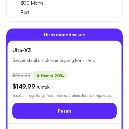
300
Mbit/s
Port
Direkomendasikan
Ulta-X3
Server stabil untuk kinerja yang konsisten.
$220.85
Hemat 20%
$149.99
/untuk
Berlaku hingga {harga}/bulan selama 2 tahun. Batalkan kapan saja.
Pesan