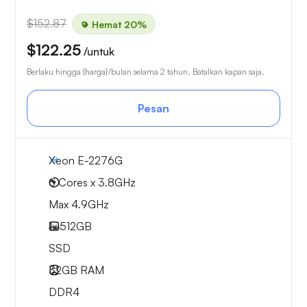
$152.87
Hemat 20%
$122.25
/untuk
Berlaku hingga {harga}/bulan selama 2 tahun. Batalkan kapan saja.
Pesan
Xeon E-2276G
6 Cores x 3.8GHz
Max 4.9GHz
1x
512GB
SSD
32GB
RAM
DDR4