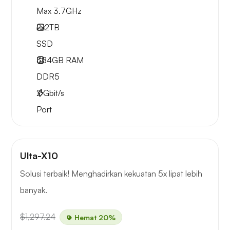
Max 3.7GHz
2x
2TB
SSD
384GB
RAM
DDR5
2
Gbit/s
Port
Ulta-X10
Solusi terbaik! Menghadirkan kekuatan 5x lipat lebih
banyak.
$1,297.24
Hemat 20%