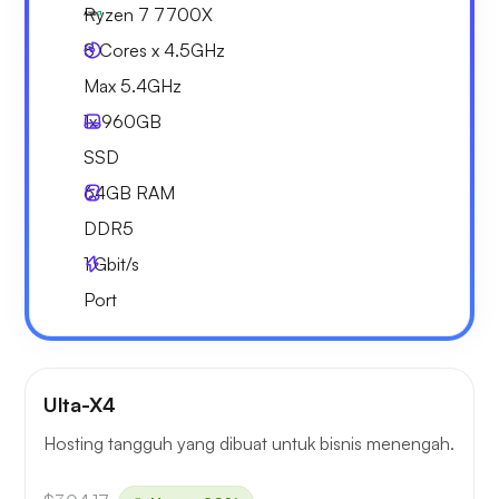
Ryzen 7 7700X
8 Cores x 4.5GHz
Max 5.4GHz
1x
960GB
SSD
64GB
RAM
DDR5
1
Gbit/s
Port
Ulta-X4
Hosting tangguh yang dibuat untuk bisnis menengah.