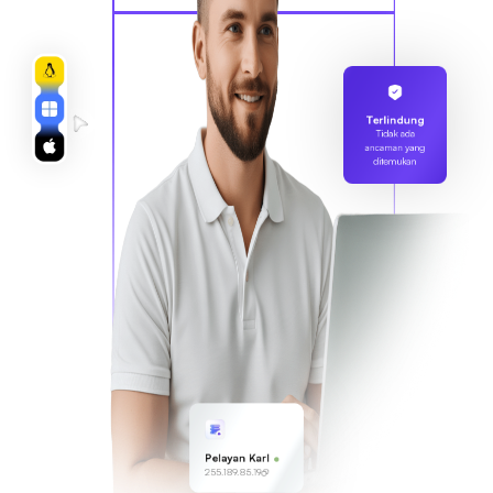
Terlindung
Tidak ada
ancaman yang
ditemukan
Pelayan Karl
255.189.85.19