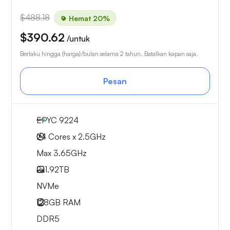
$488.18
Hemat 20%
$390.62
/untuk
Berlaku hingga {harga}/bulan selama 2 tahun. Batalkan kapan saja.
Pesan
EPYC 9224
24 Cores x 2.5GHz
Max 3.65GHz
2x
1.92TB
NVMe
128GB
RAM
DDR5