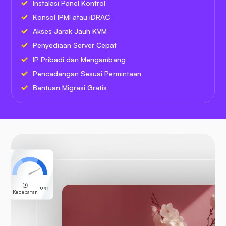
Instalasi Panel Kontrol
Konsol IPMI atau iDRAC
Akses Jarak Jauh KVM
Penyediaan Server Cepat
IP Pribadi dan Mengambang
Pencadangan Sesuai Permintaan
Bantuan Migrasi Gratis
99.1
Kecepatan