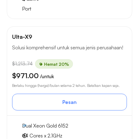
Port
Ulta-X9
Solusi komprehensif untuk semua jenis perusahaan!
$1,213.74
Hemat 20%
$971.00
/untuk
Berlaku hingga {harga}/bulan selama 2 tahun. Batalkan kapan saja.
Pesan
Dual Xeon Gold 6152
44 Cores x 2.1GHz