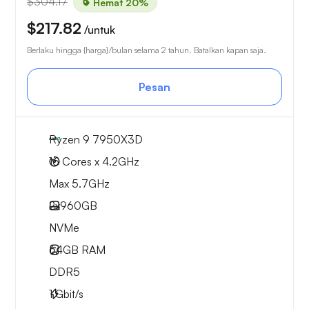
$304.17
Hemat 20%
$217.82
/untuk
Berlaku hingga {harga}/bulan selama 2 tahun. Batalkan kapan saja.
Pesan
Ryzen 9 7950X3D
16 Cores x 4.2GHz
Max 5.7GHz
2x
960GB
NVMe
64GB
RAM
DDR5
1
Gbit/s