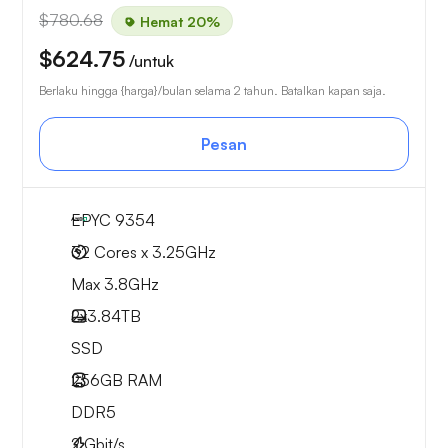
$780.68
Hemat 20%
$624.75
/untuk
Berlaku hingga {harga}/bulan selama 2 tahun. Batalkan kapan saja.
Pesan
EPYC 9354
32 Cores x 3.25GHz
Max 3.8GHz
2x
3.84TB
SSD
256GB
RAM
DDR5
2
Gbit/s