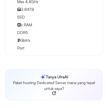
Max 4.4GHz
2x
3.84TB
SSD
1Tb
RAM
DDR5
2
Gbit/s
Port
Tanya UltaAI
Paket hosting Dedicated Server mana yang tepat
untuk saya?