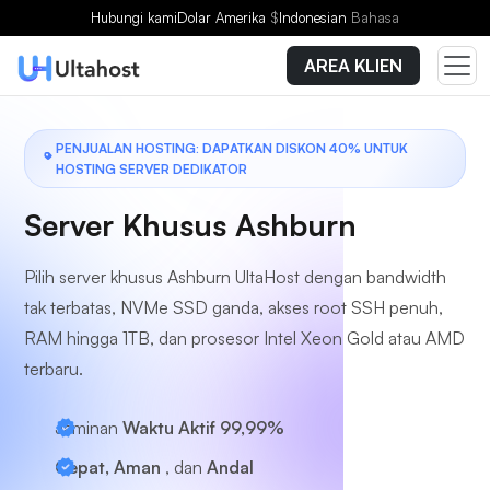
Pilih Paket
Hubungi kami
Dolar Amerika
$
Indonesian
Bahasa
AREA KLIEN
PENJUALAN HOSTING: DAPATKAN DISKON 40% UNTUK
HOSTING SERVER DEDIKATOR
Server Khusus Ashburn
Pilih server khusus Ashburn UltaHost dengan bandwidth
tak terbatas, NVMe SSD ganda, akses root SSH penuh,
RAM hingga 1TB, dan prosesor Intel Xeon Gold atau AMD
terbaru.
Jaminan
Waktu Aktif 99,99%
Cepat, Aman
, dan
Andal