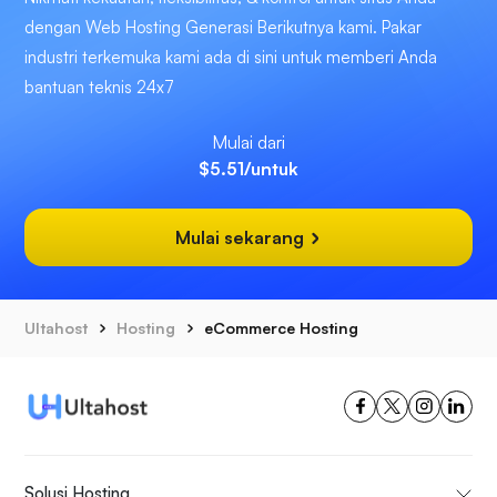
dengan Web Hosting Generasi Berikutnya kami. Pakar
industri terkemuka kami ada di sini untuk memberi Anda
bantuan teknis 24x7
Mulai dari
$5.51
/untuk
Mulai sekarang
Ultahost
Hosting
eCommerce Hosting
Solusi Hosting