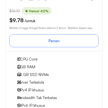
$16.10
Hemat 40%
$9.78
/untuk
Berlaku hingga {harga}/bulan selama 2 tahun. Batalkan kapan saja.
Pesan
2
CPU Core
2 GB
RAM
50 GB
SSD NVMe
Server Terkelola
1 IPv4
IP khusus
Bandwidth Tak Terbatas
6 IPv6
IP khusus