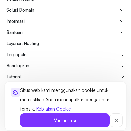
Solusi Domain
Informasi
Bantuan
Layanan Hosting
Terpopuler
Bandingkan
Tutorial
Situs web kami menggunakan cookie untuk
Tentang kami
Kebijakan Pembatalan & Pengembalian Dana
memastikan Anda mendapatkan pengalaman
Syarat dan ketentuan
Kebijakan pribadi
Hukum
Sitemap
terbaik.
Kebijakan Cookie
©2026 UltaHost - Seluruh hak cipta
Menerima