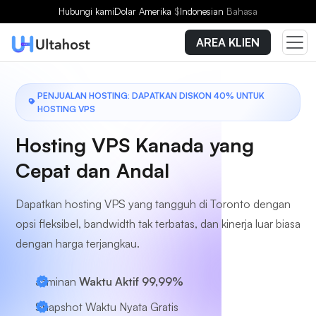
Pilih Paket
Hubungi kami
Dolar Amerika
$
Indonesian
Bahasa
AREA KLIEN
PENJUALAN HOSTING: DAPATKAN DISKON 40% UNTUK
HOSTING VPS
Hosting VPS Kanada yang
Cepat dan Andal
Dapatkan hosting VPS yang tangguh di Toronto dengan
opsi fleksibel, bandwidth tak terbatas, dan kinerja luar biasa
dengan harga terjangkau.
Jaminan
Waktu Aktif 99,99%
Snapshot Waktu Nyata Gratis