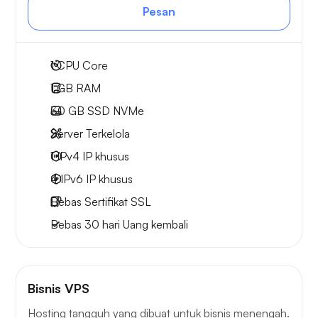
Pesan
1
CPU Core
1 GB
RAM
30 GB
SSD NVMe
Server Terkelola
1 IPv4
IP khusus
4 IPv6
IP khusus
Bebas
Sertifikat SSL
Bebas
30 hari
Uang kembali
Bisnis VPS
Hosting tangguh yang dibuat untuk bisnis menengah.