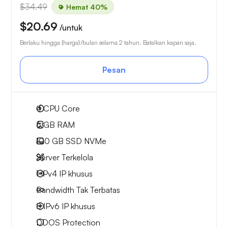
$34.49
Hemat 40%
$20.69
/untuk
Berlaku hingga {harga}/bulan selama 2 tahun. Batalkan kapan saja.
Pesan
4
CPU Core
6 GB
RAM
100 GB
SSD NVMe
Server Terkelola
1 IPv4
IP khusus
Bandwidth Tak Terbatas
8 IPv6
IP khusus
DDOS Protection