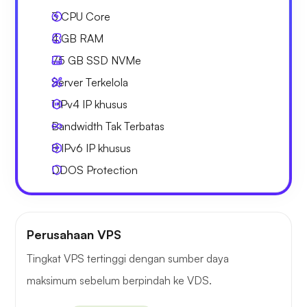
3
CPU Core
4 GB
RAM
75 GB
SSD NVMe
Server Terkelola
1 IPv4
IP khusus
Bandwidth Tak Terbatas
8 IPv6
IP khusus
DDOS Protection
Perusahaan VPS
Tingkat VPS tertinggi dengan sumber daya
maksimum sebelum berpindah ke VDS.