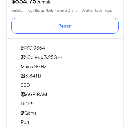
$654.75
/untuk
Berlaku hingga {harga}/bulan selama 2 tahun. Batalkan kapan saja.
Pesan
EPYC 9354
32 Cores x 3.25GHz
Max 3.8GHz
2x
3.84TB
SSD
256GB
RAM
DDR5
2
Gbit/s
Port