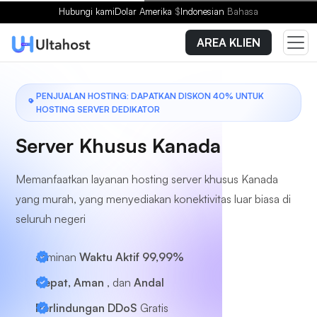
Pilih Paket
Hubungi kami
Dolar Amerika
$
Indonesian
Bahasa
AREA KLIEN
PENJUALAN HOSTING: DAPATKAN DISKON 40% UNTUK
HOSTING SERVER DEDIKATOR
Server Khusus Kanada
Memanfaatkan layanan hosting server khusus Kanada
yang murah, yang menyediakan konektivitas luar biasa di
seluruh negeri
Jaminan
Waktu Aktif 99,99%
Cepat, Aman
, dan
Andal
Perlindungan DDoS
Gratis