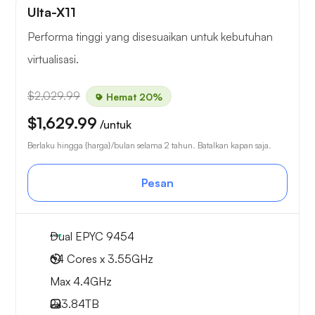
Ulta-X11
Performa tinggi yang disesuaikan untuk kebutuhan
virtualisasi.
$2,029.99
Hemat 20%
$1,629.99
/untuk
Berlaku hingga {harga}/bulan selama 2 tahun. Batalkan kapan saja.
Pesan
Dual EPYC 9454
64 Cores x 3.55GHz
Max 4.4GHz
2x
3.84TB