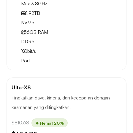
Max 3.8GHz
2x
1.92TB
NVMe
256GB
RAM
DDR5
1
Gbit/s
Port
Ulta-X8
Tingkatkan daya, kinerja, dan kecepatan dengan
keamanan yang ditingkatkan.
$810.68
Hemat 20%