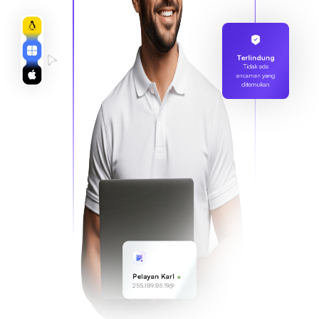
Terlindung
Tidak ada
ancaman yang
ditemukan
Pelayan Karl
255.189.85.19