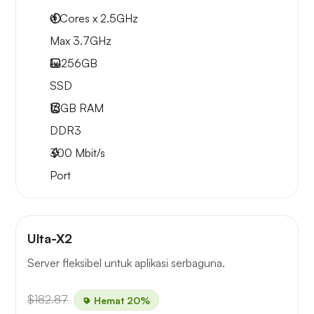
4 Cores x 2.5GHz
Max 3.7GHz
1x
256GB
SSD
16GB
RAM
DDR3
300
Mbit/s
Port
Ulta-X2
Server fleksibel untuk aplikasi serbaguna.
$182.87
Hemat 20%