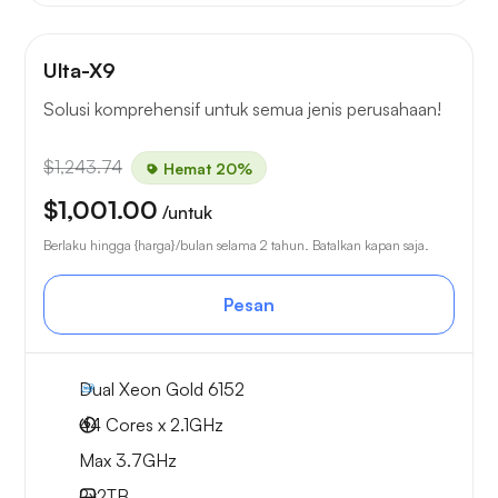
Ulta-X9
Solusi komprehensif untuk semua jenis perusahaan!
$1,243.74
Hemat 20%
$1,001.00
/untuk
Berlaku hingga {harga}/bulan selama 2 tahun. Batalkan kapan saja.
Pesan
Dual Xeon Gold 6152
44 Cores x 2.1GHz
Max 3.7GHz
2x
2TB