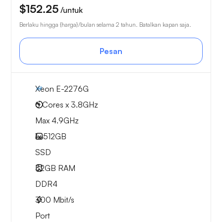
$152.25
/untuk
Berlaku hingga {harga}/bulan selama 2 tahun. Batalkan kapan saja.
Pesan
Xeon E-2276G
6 Cores x 3.8GHz
Max 4.9GHz
1x
512GB
SSD
32GB
RAM
DDR4
300
Mbit/s
Port