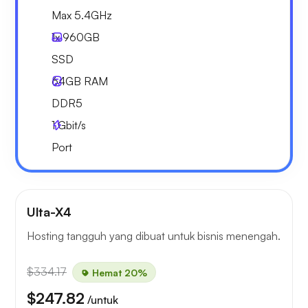
Max 5.4GHz
1x
960GB
SSD
64GB
RAM
DDR5
1
Gbit/s
Port
Ulta-X4
Hosting tangguh yang dibuat untuk bisnis menengah.
$334.17
Hemat 20%
$247.82
/untuk