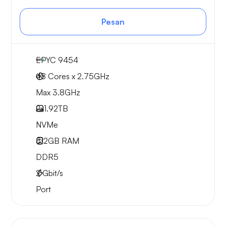
Pesan
EPYC 9454
48 Cores x 2.75GHz
Max 3.8GHz
2x
1.92TB
NVMe
512GB
RAM
DDR5
2
Gbit/s
Port