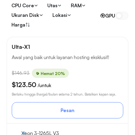
CPU Core
Utas
RAM
Ukuran Disk
Lokasi
GPU
Harga
Ulta-X1
Awal yang baik untuk layanan hosting eksklusif!
$146.93
Hemat 20%
$123.50
/untuk
Berlaku hingga {harga}/bulan selama 2 tahun. Batalkan kapan saja.
Pesan
Xeon 3-1265L V3