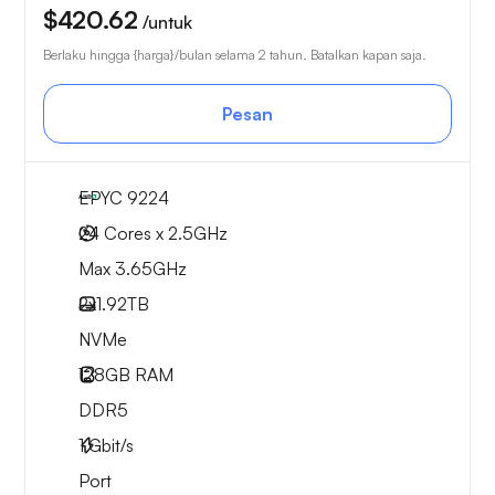
$420.62
/untuk
Berlaku hingga {harga}/bulan selama 2 tahun. Batalkan kapan saja.
Pesan
EPYC 9224
24 Cores x 2.5GHz
Max 3.65GHz
2x
1.92TB
NVMe
128GB
RAM
DDR5
1
Gbit/s
Port