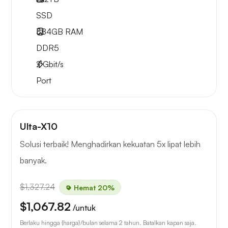
SSD
384GB
RAM
DDR5
2
Gbit/s
Port
Ulta-X10
Solusi terbaik! Menghadirkan kekuatan 5x lipat lebih
banyak.
$1,327.24
Hemat 20%
$1,067.82
/untuk
Berlaku hingga {harga}/bulan selama 2 tahun. Batalkan kapan saja.