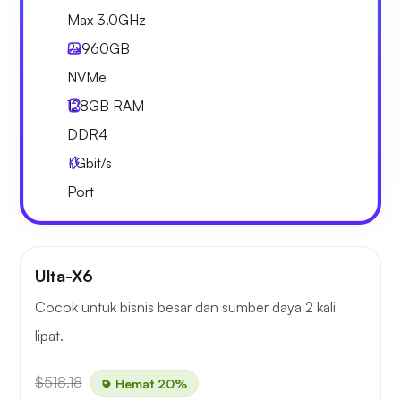
Max 3.0GHz
2x
960GB
NVMe
128GB
RAM
DDR4
1
Gbit/s
Port
Ulta-X6
Cocok untuk bisnis besar dan sumber daya 2 kali
lipat.
$518.18
Hemat 20%