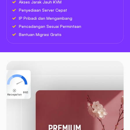
Akses Jarak Jauh KVM
Penyediaan Server Cepat
IP Pribadi dan Mengambang
Pencadangan Sesuai Permintaan
Bantuan Migrasi Gratis
99.1
Kecepatan