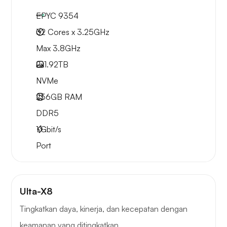
EPYC 9354
32 Cores x 3.25GHz
Max 3.8GHz
2x
1.92TB
NVMe
256GB
RAM
DDR5
1
Gbit/s
Port
Ulta-X8
Tingkatkan daya, kinerja, dan kecepatan dengan
keamanan yang ditingkatkan.