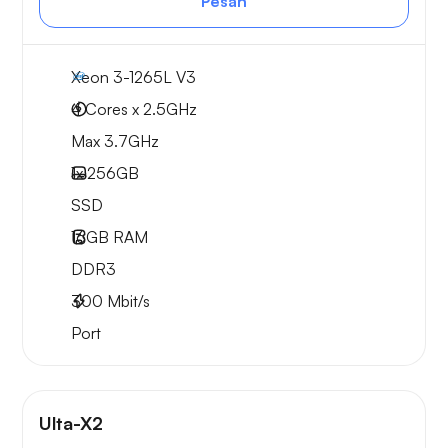
Pesan
Xeon 3-1265L V3
4 Cores x 2.5GHz
Max 3.7GHz
1x
256GB
SSD
16GB
RAM
DDR3
300
Mbit/s
Port
Ulta-X2