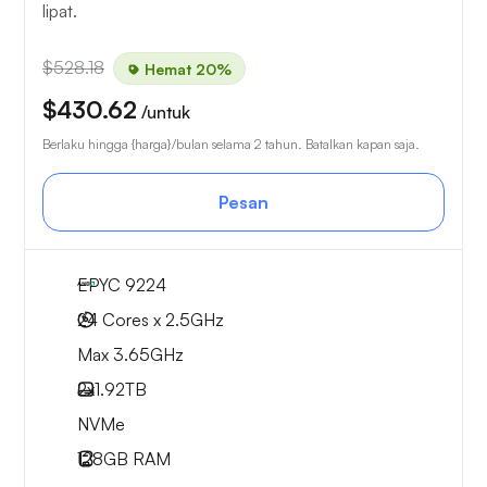
lipat.
$528.18
Hemat 20%
$430.62
/untuk
Berlaku hingga {harga}/bulan selama 2 tahun. Batalkan kapan saja.
Pesan
EPYC 9224
24 Cores x 2.5GHz
Max 3.65GHz
2x
1.92TB
NVMe
128GB
RAM