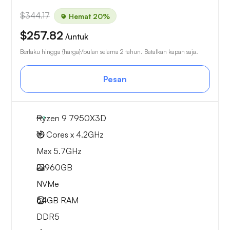
$344.17
Hemat 20%
$257.82
/untuk
Berlaku hingga {harga}/bulan selama 2 tahun. Batalkan kapan saja.
Pesan
Ryzen 9 7950X3D
16 Cores x 4.2GHz
Max 5.7GHz
2x
960GB
NVMe
64GB
RAM
DDR5