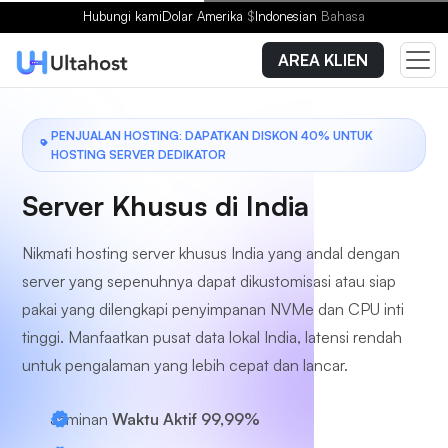
Pilih Paket
Hubungi kami
Dolar Amerika
$
Indonesian
Bahasa
AREA KLIEN
PENJUALAN HOSTING: DAPATKAN DISKON 40% UNTUK
HOSTING SERVER DEDIKATOR
Server Khusus di India
Nikmati hosting server khusus India yang andal dengan
server yang sepenuhnya dapat dikustomisasi atau siap
pakai yang dilengkapi penyimpanan NVMe dan CPU inti
tinggi. Manfaatkan pusat data lokal India, latensi rendah
untuk pengalaman yang lebih cepat dan lancar.
Jaminan
Waktu Aktif 99,99%