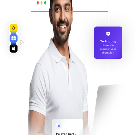
Terlindung
Tidak ada
ancaman yang
ditemukan
Pelayan Karl