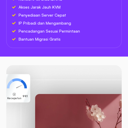
Akses Jarak Jauh KVM
Penyediaan Server Cepat
IP Pribadi dan Mengambang
Pencadangan Sesuai Permintaan
Bantuan Migrasi Gratis
99.1
Kecepatan