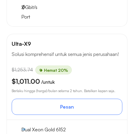
2
Gbit/s
Port
Ulta-X9
Solusi komprehensif untuk semua jenis perusahaan!
$1,253.74
Hemat 20%
$1,011.00
/untuk
Berlaku hingga {harga}/bulan selama 2 tahun. Batalkan kapan saja.
Pesan
Dual Xeon Gold 6152