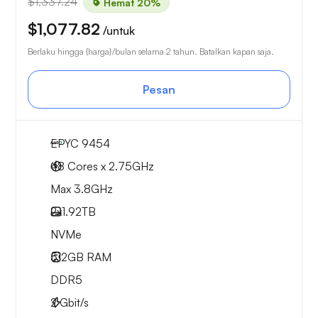
$1,337.24
Hemat 20%
$1,077.82
/untuk
Berlaku hingga {harga}/bulan selama 2 tahun. Batalkan kapan saja.
Pesan
EPYC 9454
48 Cores x 2.75GHz
Max 3.8GHz
2x
1.92TB
NVMe
512GB
RAM
DDR5
2
Gbit/s