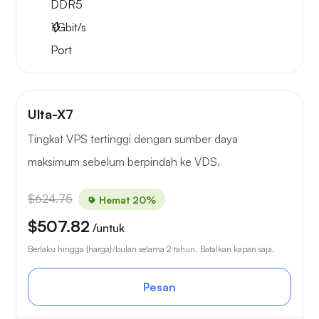
DDR5
1
Gbit/s
Port
Ulta-X7
Tingkat VPS tertinggi dengan sumber daya
maksimum sebelum berpindah ke VDS.
$624.75
Hemat 20%
$507.82
/untuk
Berlaku hingga {harga}/bulan selama 2 tahun. Batalkan kapan saja.
Pesan