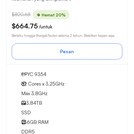
$820.68
Hemat 20%
$664.75
/untuk
Berlaku hingga {harga}/bulan selama 2 tahun. Batalkan kapan saja.
Pesan
EPYC 9354
32 Cores x 3.25GHz
Max 3.8GHz
2x
3.84TB
SSD
256GB
RAM
DDR5