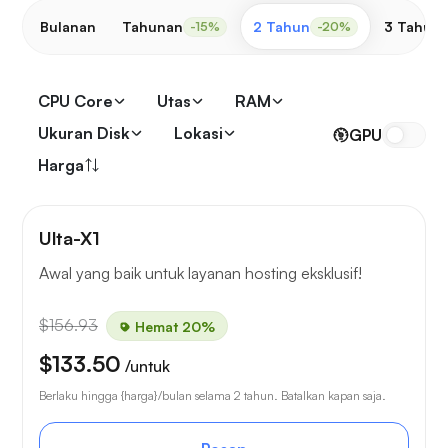
Bulanan
Tahunan
2 Tahun
3 Tahun
-15%
-20%
CPU Core
Utas
RAM
Ukuran Disk
Lokasi
GPU
Harga
Ulta-X1
Awal yang baik untuk layanan hosting eksklusif!
$156.93
Hemat 20%
$133.50
/untuk
Berlaku hingga {harga}/bulan selama 2 tahun. Batalkan kapan saja.