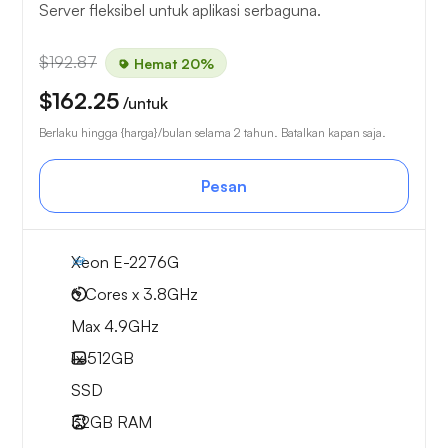
Server fleksibel untuk aplikasi serbaguna.
$192.87
Hemat 20%
$162.25
/untuk
Berlaku hingga {harga}/bulan selama 2 tahun. Batalkan kapan saja.
Pesan
Xeon E-2276G
6 Cores x 3.8GHz
Max 4.9GHz
1x
512GB
SSD
32GB
RAM