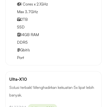
44 Cores x 2.1GHz
Max 3.7GHz
2x
2TB
SSD
384GB
RAM
DDR5
2
Gbit/s
Port
Ulta-X10
Solusi terbaik! Menghadirkan kekuatan 5x lipat lebih
banyak.