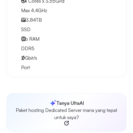
64 Cores x 3.55GHz
Max 4.4GHz
2x
3.84TB
SSD
1Tb
RAM
DDR5
2
Gbit/s
Port
Tanya UltaAI
Paket hosting Dedicated Server mana yang tepat
untuk saya?