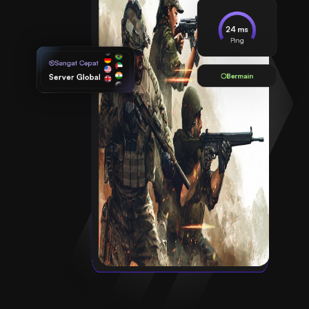
24 ms
Ping
Sangat Cepat
Bermain
Server Global