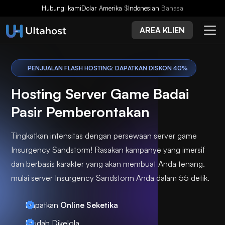
Hubungi kami
Dolar Amerika
$
Indonesian
Bahasa
AREA KLIEN
PENJUALAN FLASH HOSTING: DAPATKAN DISKON 40%
Hosting Server Game Badai
Pasir Pemberontakan
Tingkatkan intensitas dengan persewaan server game
Insurgency Sandstorm! Rasakan kampanye yang imersif
dan berbasis karakter yang akan membuat Anda tenang.
mulai server Insurgency Sandstorm Anda dalam 55 detik.
Dapatkan
Online Seketika
Mudah Dikelola