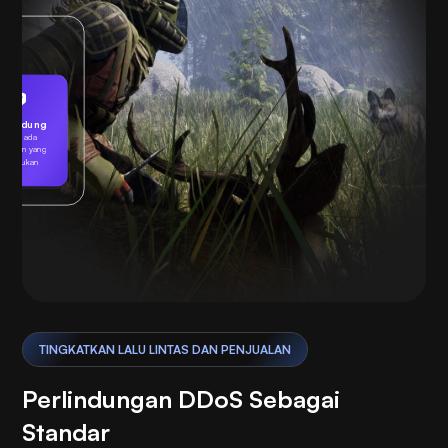
erlindung
Tidak ada
ncaman yang
ditemukan
Bermain
TINGKATKAN LALU LINTAS DAN PENJUALAN
Perlindungan DDoS Sebagai
Standar