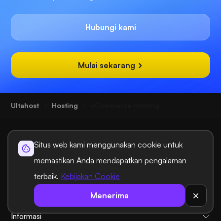
Hubungi kami
Mulai sekarang
Ultahost
Hosting
eCommerce Hosting
Situs web kami menggunakan cookie untuk
memastikan Anda mendapatkan pengalaman
terbaik.
Kebijakan Cookie
Solusi Hosting
Menerima
Solusi Domain
Informasi