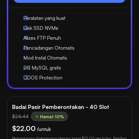
Peralatan yang kuat
Disk SSD NVMe
Akses FTP Penuh
Pencadangan Otomatis
Mod Instal Otomatis
DB MySQL gratis
DDOS Protection
Badai Pasir Pemberontakan - 40 Slot
$24.44
Hemat 10%
$22.00
/untuk
Berlangganan diperpanjang dengan harga
$22.00
per bulan. Batalkan