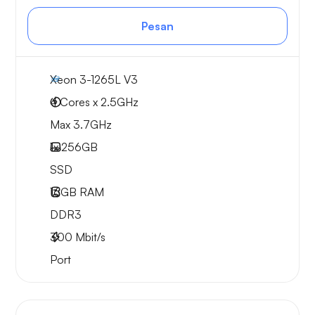
Pesan
Xeon 3-1265L V3
4 Cores x 2.5GHz
Max 3.7GHz
1x
256GB
SSD
16GB
RAM
DDR3
300
Mbit/s
Port