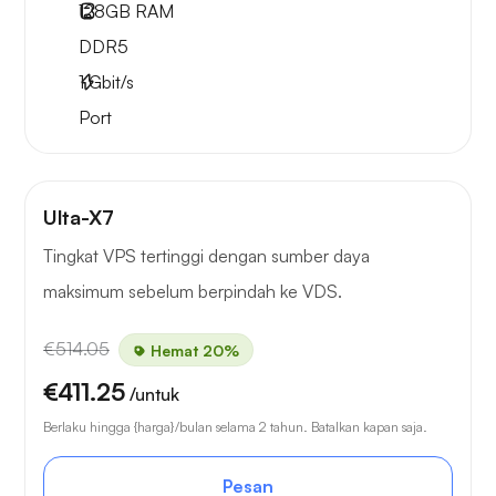
128GB
RAM
DDR5
1
Gbit/s
Port
Ulta-X7
Tingkat VPS tertinggi dengan sumber daya
maksimum sebelum berpindah ke VDS.
€514.05
Hemat 20%
€411.25
/untuk
Berlaku hingga {harga}/bulan selama 2 tahun. Batalkan kapan saja.
Pesan