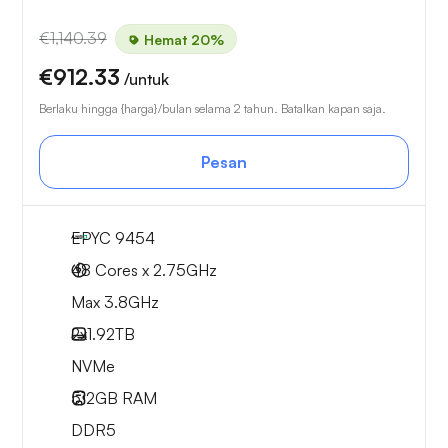
€1,140.39
Hemat 20%
€912.33
/untuk
Berlaku hingga {harga}/bulan selama 2 tahun. Batalkan kapan saja.
Pesan
EPYC 9454
48 Cores x 2.75GHz
Max 3.8GHz
2x
1.92TB
NVMe
512GB
RAM
DDR5