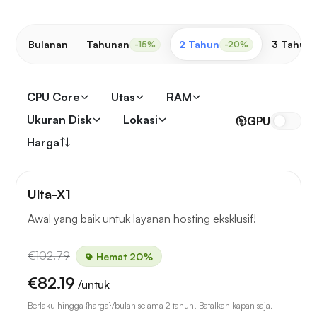
Bulanan
Tahunan
2 Tahun
3 Tahun
-15%
-20%
CPU Core
Utas
RAM
Ukuran Disk
Lokasi
GPU
Harga
Ulta-X1
Awal yang baik untuk layanan hosting eksklusif!
€102.79
Hemat 20%
€82.19
/untuk
Berlaku hingga {harga}/bulan selama 2 tahun. Batalkan kapan saja.