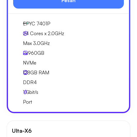
Pesan
EPYC 7401P
24 Cores x 2.0GHz
Max 3.0GHz
2x
960GB
NVMe
128GB
RAM
DDR4
1
Gbit/s
Port
Ulta-X6