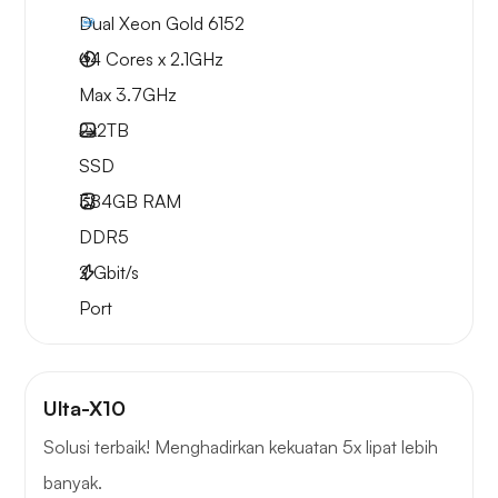
Dual Xeon Gold 6152
44 Cores x 2.1GHz
Max 3.7GHz
2x
2TB
SSD
384GB
RAM
DDR5
2
Gbit/s
Port
Ulta-X10
Solusi terbaik! Menghadirkan kekuatan 5x lipat lebih
banyak.