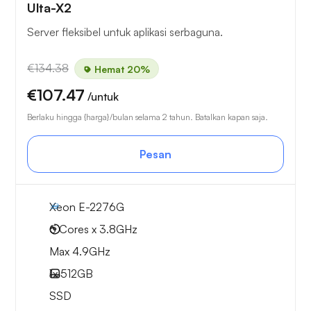
Ulta-X2
Server fleksibel untuk aplikasi serbaguna.
€134.38
Hemat 20%
€107.47
/untuk
Berlaku hingga {harga}/bulan selama 2 tahun. Batalkan kapan saja.
Pesan
Xeon E-2276G
6 Cores x 3.8GHz
Max 4.9GHz
1x
512GB
SSD