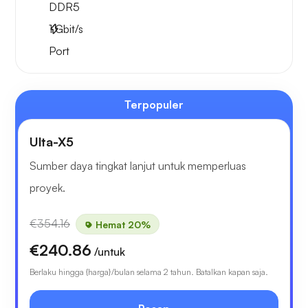
DDR5
1
Gbit/s
Port
Terpopuler
Ulta-X5
Sumber daya tingkat lanjut untuk memperluas
proyek.
€354.16
Hemat 20%
€240.86
/untuk
Berlaku hingga {harga}/bulan selama 2 tahun. Batalkan kapan saja.