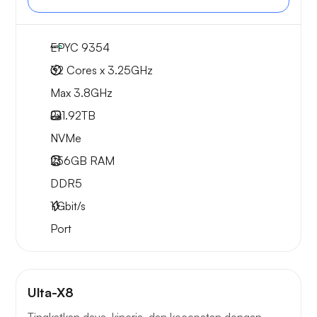
EPYC 9354
32 Cores x 3.25GHz
Max 3.8GHz
2x
1.92TB
NVMe
256GB
RAM
DDR5
1
Gbit/s
Port
Ulta-X8