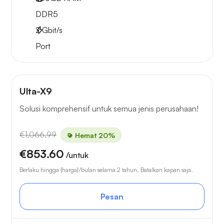
DDR5
2
Gbit/s
Port
Ulta-X9
Solusi komprehensif untuk semua jenis perusahaan!
€1,066.99
Hemat 20%
€853.60
/untuk
Berlaku hingga {harga}/bulan selama 2 tahun. Batalkan kapan saja.
Pesan