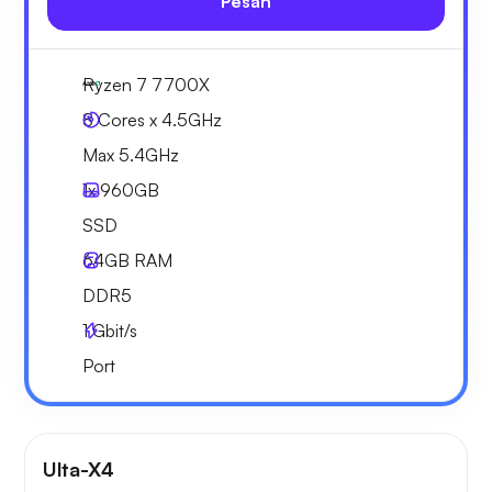
Pesan
Ryzen 7 7700X
8 Cores x 4.5GHz
Max 5.4GHz
1x
960GB
SSD
64GB
RAM
DDR5
1
Gbit/s
Port
Ulta-X4