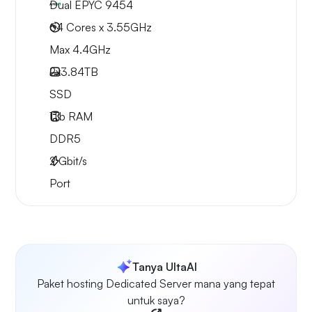
Dual EPYC 9454
64 Cores x 3.55GHz
Max 4.4GHz
2x
3.84TB
SSD
1Tb
RAM
DDR5
2
Gbit/s
Port
Tanya UltaAI
Paket hosting Dedicated Server mana yang tepat
untuk saya?