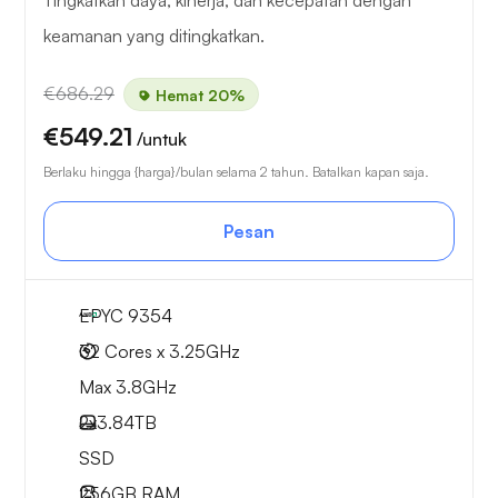
Tingkatkan daya, kinerja, dan kecepatan dengan
keamanan yang ditingkatkan.
€686.29
Hemat 20%
€549.21
/untuk
Berlaku hingga {harga}/bulan selama 2 tahun. Batalkan kapan saja.
Pesan
EPYC 9354
32 Cores x 3.25GHz
Max 3.8GHz
2x
3.84TB
SSD
256GB
RAM