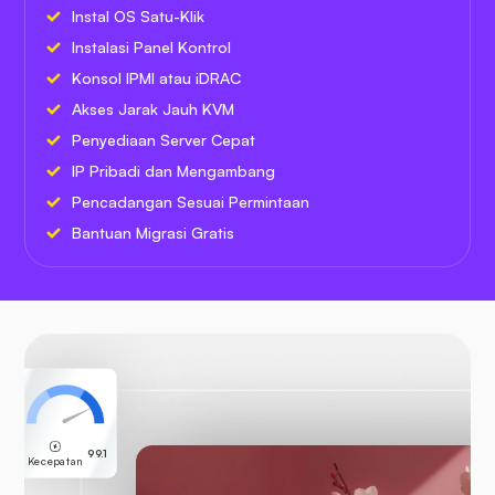
Instal OS Satu-Klik
Instalasi Panel Kontrol
Konsol IPMI atau iDRAC
Akses Jarak Jauh KVM
Penyediaan Server Cepat
IP Pribadi dan Mengambang
Pencadangan Sesuai Permintaan
Bantuan Migrasi Gratis
99.1
Kecepatan