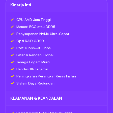
Kinerja Inti
CPU AMD Jam Tinggi
Memori ECC atau DDR5
Penyimpanan NVMe Ultra-Cepat
Opsi RAID 0/1/10
Port 1Gbps–10Gbps
Latensi Rendah Global
Tenaga Logam Murni
Bandwidth Terjamin
Peningkatan Perangkat Keras Instan
Sistem Daya Redundan
KEAMANAN & KEANDALAN
Perlindungan DDoS Tingkat Lanjut