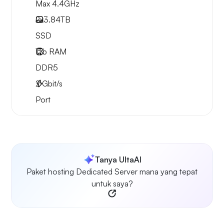
Max 4.4GHz
2x
3.84TB
SSD
1Tb
RAM
DDR5
2
Gbit/s
Port
Tanya UltaAI
Paket hosting Dedicated Server mana yang tepat
untuk saya?