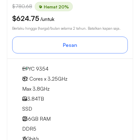
$780.68
Hemat 20%
$624.75
/untuk
Berlaku hingga {harga}/bulan selama 2 tahun. Batalkan kapan saja.
Pesan
EPYC 9354
32 Cores x 3.25GHz
Max 3.8GHz
2x
3.84TB
SSD
256GB
RAM
DDR5
2
Gbit/s