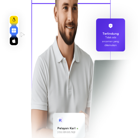
Terlindung
Tidak ada
ancaman yang
ditemukan
Pelayan Karl
255.189.85.19