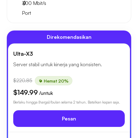
300
Mbit/s
Port
Direkomendasikan
Ulta-X3
Server stabil untuk kinerja yang konsisten.
$220.85
Hemat 20%
$149.99
/untuk
Berlaku hingga {harga}/bulan selama 2 tahun. Batalkan kapan saja.
Pesan