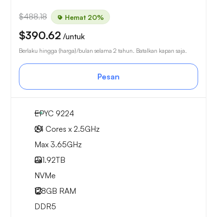
$488.18
Hemat 20%
$390.62
/untuk
Berlaku hingga {harga}/bulan selama 2 tahun. Batalkan kapan saja.
Pesan
EPYC 9224
24 Cores x 2.5GHz
Max 3.65GHz
2x
1.92TB
NVMe
128GB
RAM
DDR5