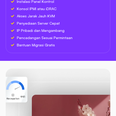
Instalasi Panel Kontrol
Konsol IPMI atau iDRAC
Akses Jarak Jauh KVM
Penyediaan Server Cepat
IP Pribadi dan Mengambang
Pencadangan Sesuai Permintaan
Bantuan Migrasi Gratis
99.1
Kecepatan