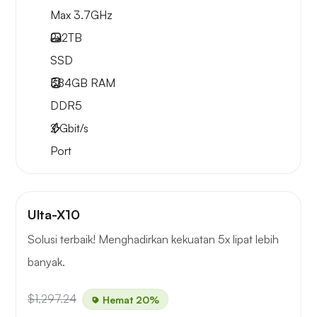
Max 3.7GHz
2x
2TB
SSD
384GB
RAM
DDR5
2
Gbit/s
Port
Ulta-X10
Solusi terbaik! Menghadirkan kekuatan 5x lipat lebih
banyak.
$1,297.24
Hemat 20%