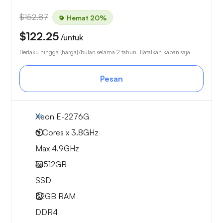
$152.87
Hemat 20%
$122.25
/untuk
Berlaku hingga {harga}/bulan selama 2 tahun. Batalkan kapan saja.
Pesan
Xeon E-2276G
6 Cores x 3.8GHz
Max 4.9GHz
1x
512GB
SSD
32GB
RAM
DDR4