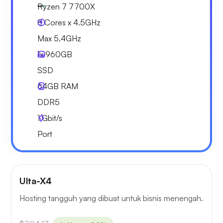
Ryzen 7 7700X
8 Cores x 4.5GHz
Max 5.4GHz
1x
960GB
SSD
64GB
RAM
DDR5
1
Gbit/s
Port
Ulta-X4
Hosting tangguh yang dibuat untuk bisnis menengah.