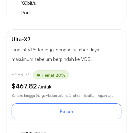
1
Gbit/s
Port
Ulta-X7
Tingkat VPS tertinggi dengan sumber daya
maksimum sebelum berpindah ke VDS.
$584.75
Hemat 20%
$467.82
/untuk
Berlaku hingga {harga}/bulan selama 2 tahun. Batalkan kapan saja.
Pesan