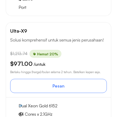
Port
Ulta-X9
Solusi komprehensif untuk semua jenis perusahaan!
$1,213.74
Hemat 20%
$971.00
/untuk
Berlaku hingga {harga}/bulan selama 2 tahun. Batalkan kapan saja.
Pesan
Dual Xeon Gold 6152
44 Cores x 2.1GHz