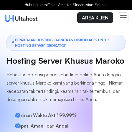
Pilih Paket
Hubungi kami
Dolar Amerika
$
Indonesian
Bahasa
AREA KLIEN
PENJUALAN HOSTING: DAPATKAN DISKON 40% UNTUK
HOSTING SERVER DEDIKATOR
Hosting Server Khusus Maroko
Bebaskan potensi penuh kehadiran online Anda dengan
server khusus Maroko kami yang berkinerja tinggi. Nikmati
kecepatan tak tertandingi, keamanan tak tertembus, dan
dukungan ahli untuk memajukan bisnis Anda.
Jaminan
Waktu Aktif 99,99%
Cepat, Aman
, dan
Andal