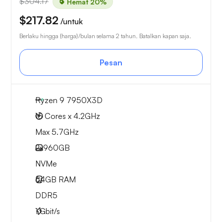
$304.17
Hemat 20%
$217.82
/untuk
Berlaku hingga {harga}/bulan selama 2 tahun. Batalkan kapan saja.
Pesan
Ryzen 9 7950X3D
16 Cores x 4.2GHz
Max 5.7GHz
2x
960GB
NVMe
64GB
RAM
DDR5
1
Gbit/s