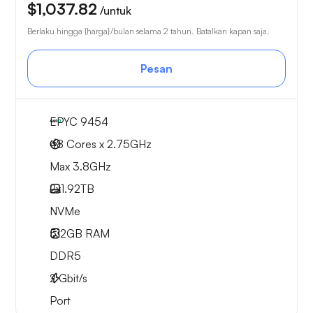
$1,037.82
/untuk
Berlaku hingga {harga}/bulan selama 2 tahun. Batalkan kapan saja.
Pesan
EPYC 9454
48 Cores x 2.75GHz
Max 3.8GHz
2x
1.92TB
NVMe
512GB
RAM
DDR5
2
Gbit/s
Port