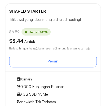
SHARED STARTER
Titik awal yang ideal menuju shared hosting!
$6.89
Hemat 40%
$3.44
/untuk
Berlaku hingga {harga}/bulan selama 2 tahun. Batalkan kapan saja.
Pesan
1
Domain
~10,000
Kunjungan Bulanan
30 GB
SSD NVMe
Bandwidth Tak Terbatas