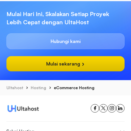
Mulai Hari Ini, Skalakan Setiap Proyek
Lebih Cepat dengan UltaHost
Hubungi kami
Mulai sekarang
Ultahost
Hosting
eCommerce Hosting