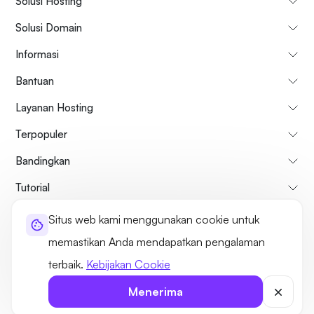
Solusi Hosting
Solusi Domain
Informasi
Bantuan
Layanan Hosting
Terpopuler
Bandingkan
Tutorial
Situs web kami menggunakan cookie untuk
Tentang kami
Kebijakan Pembatalan & Pengembalian Dana
memastikan Anda mendapatkan pengalaman
Syarat dan ketentuan
Kebijakan pribadi
Hukum
Sitemap
terbaik.
Kebijakan Cookie
©2026 UltaHost - Seluruh hak cipta
Menerima