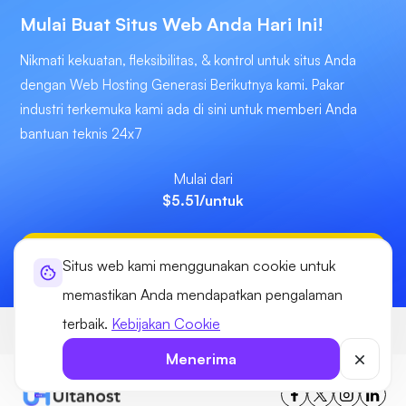
Mulai Buat Situs Web Anda Hari Ini!
Nikmati kekuatan, fleksibilitas, & kontrol untuk situs Anda
dengan Web Hosting Generasi Berikutnya kami. Pakar
industri terkemuka kami ada di sini untuk memberi Anda
bantuan teknis 24x7
Mulai dari
$5.51
/untuk
Mulai sekarang
Situs web kami menggunakan cookie untuk
memastikan Anda mendapatkan pengalaman
terbaik.
Kebijakan Cookie
Ultahost
Hosting
eCommerce Hosting
Menerima