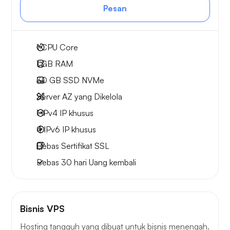
Pesan
1
CPU Core
1 GB
RAM
30 GB
SSD NVMe
Server AZ yang Dikelola
1 IPv4
IP khusus
4 IPv6
IP khusus
Bebas
Sertifikat SSL
Bebas
30 hari
Uang kembali
Bisnis VPS
Hosting tangguh yang dibuat untuk bisnis menengah.