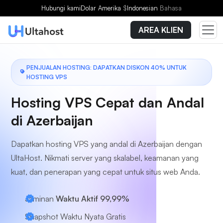
Pilih Paket
Hubungi kami
Dolar Amerika
$
Indonesian
Bahasa
AREA KLIEN
PENJUALAN HOSTING: DAPATKAN DISKON 40% UNTUK
HOSTING VPS
Hosting VPS Cepat dan Andal
di Azerbaijan
Dapatkan hosting VPS yang andal di Azerbaijan dengan
UltaHost. Nikmati server yang skalabel, keamanan yang
kuat, dan penerapan yang cepat untuk situs web Anda.
Jaminan
Waktu Aktif 99,99%
Snapshot Waktu Nyata Gratis