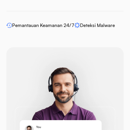
WP-memperluas
Pemantauan Keamanan 24/7
Deteksi Malware
Bahasa Indonesia: Drupal
Buka Keranjang