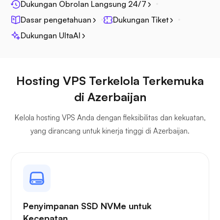
Dukungan Obrolan Langsung 24/7
Fotoprisma
Dasar pengetahuan
Dukungan Tiket
Dukungan UltaAI
Jitsi
Hosting VPS Terkelola Terkemuka
di Azerbaijan
Kelola hosting VPS Anda dengan fleksibilitas dan kekuatan,
yang dirancang untuk kinerja tinggi di Azerbaijan.
Plex
Penyimpanan SSD NVMe untuk
Siaran sendiri
Kecepatan