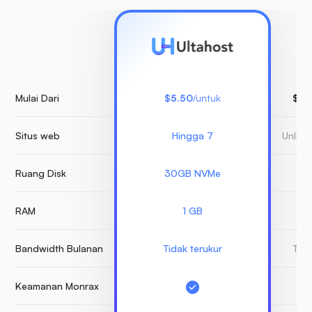
Mulai Dari
$5.50
/untuk
$15
Situs web
Hingga 7
Unlimi
Ruang Disk
30GB NVMe
RAM
1 GB
Bandwidth Bulanan
Tidak terukur
Tida
Keamanan Monrax