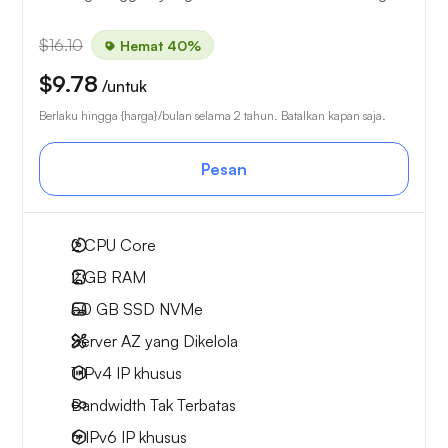
$16.10
Hemat 40%
$9.78
/untuk
Berlaku hingga {harga}/bulan selama 2 tahun. Batalkan kapan saja.
Pesan
2
CPU Core
2 GB
RAM
50 GB
SSD NVMe
Server AZ yang Dikelola
1 IPv4
IP khusus
Bandwidth Tak Terbatas
6 IPv6
IP khusus