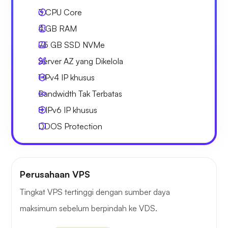
3
CPU Core
4 GB
RAM
75 GB
SSD NVMe
Server AZ yang Dikelola
1 IPv4
IP khusus
Bandwidth Tak Terbatas
8 IPv6
IP khusus
DDOS Protection
Perusahaan VPS
Tingkat VPS tertinggi dengan sumber daya
maksimum sebelum berpindah ke VDS.