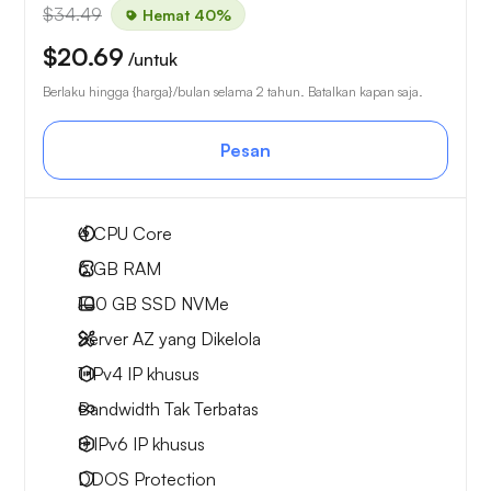
$34.49
Hemat 40%
$20.69
/untuk
Berlaku hingga {harga}/bulan selama 2 tahun. Batalkan kapan saja.
Pesan
4
CPU Core
6 GB
RAM
100 GB
SSD NVMe
Server AZ yang Dikelola
1 IPv4
IP khusus
Bandwidth Tak Terbatas
8 IPv6
IP khusus
DDOS Protection