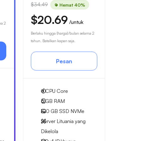
$34.49
Hemat 40%
$20.69
/untuk
ma 2
Berlaku hingga {harga}/bulan selama 2
tahun. Batalkan kapan saja.
Pesan
4
CPU Core
6 GB
RAM
100 GB
SSD NVMe
Server Lituania yang
Dikelola