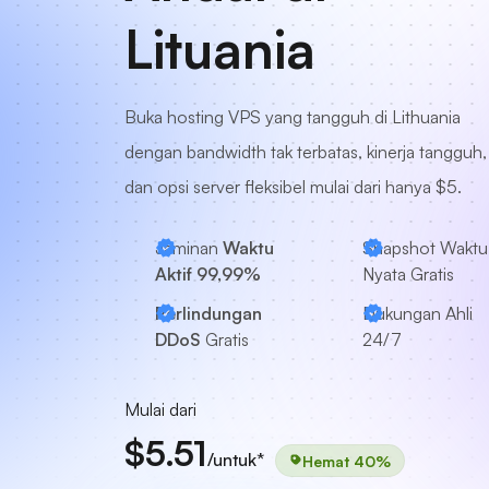
Lituania
Buka hosting VPS yang tangguh di Lithuania
dengan bandwidth tak terbatas, kinerja tangguh,
dan opsi server fleksibel mulai dari hanya $5.
Jaminan
Waktu
Snapshot Waktu
Aktif 99,99%
Nyata Gratis
Perlindungan
Dukungan Ahli
DDoS
Gratis
24/7
Mulai dari
$5.51
/untuk*
Hemat 40%