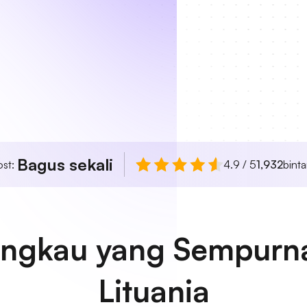
Bagus sekali
ost:
4.9 / 5
1,932
bint
angkau yang Sempurna 
Lituania