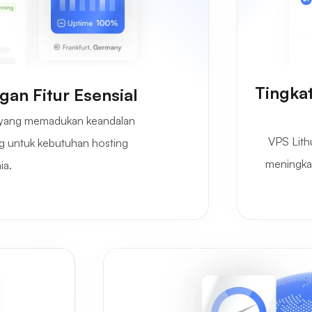
Tingka
an Fitur Esensial
 yang memadukan keandalan
VPS Lith
ng untuk kebutuhan hosting
meningkat
ia.