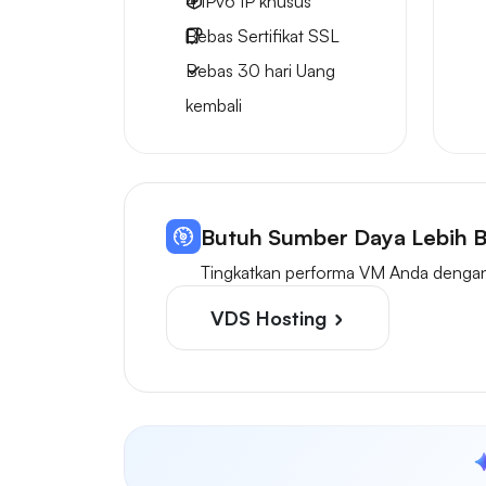
4 IPv6
IP khusus
Bebas
Sertifikat SSL
Bebas
30 hari
Uang
kembali
Butuh Sumber Daya Lebih B
Tingkatkan performa VM Anda dengan 
VDS Hosting