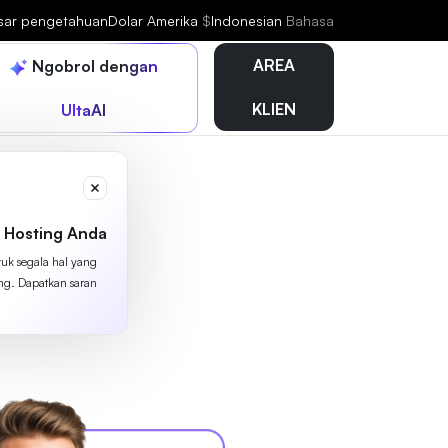
sar pengetahuan
Dolar Amerika
$
Indonesian
Bahasa
AREA
Ngobrol dengan
KLIEN
UltaAI
 Hosting Anda
tuk segala hal yang
ing. Dapatkan saran