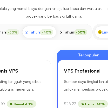
ola yang hemat biaya dengan kinerja luar biasa dan waktu aktif t
proyek yang berbasis di Lithuania.
nan
2 Tahun
3 Tahun
Lin
-30%
-40%
-50%
Terpopuler
snis VPS
VPS Profesional
ting tangguh yang dibuat
Sumber daya tingkat lanjut
uk bisnis menengah.
untuk memperluas proyek
.10
$26.22
Hemat 40%
Hemat 40%