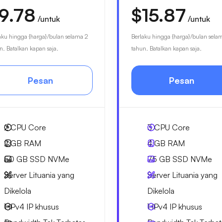
9.78
$15.87
/untuk
/untuk
aku hingga {harga}/bulan selama 2
Berlaku hingga {harga}/bulan sela
n. Batalkan kapan saja.
tahun. Batalkan kapan saja.
Pesan
Pesan
2
CPU Core
3
CPU Core
2 GB
RAM
4 GB
RAM
50 GB
SSD NVMe
75 GB
SSD NVMe
Server Lituania yang
Server Lituania yang
Dikelola
Dikelola
1 IPv4
IP khusus
1 IPv4
IP khusus