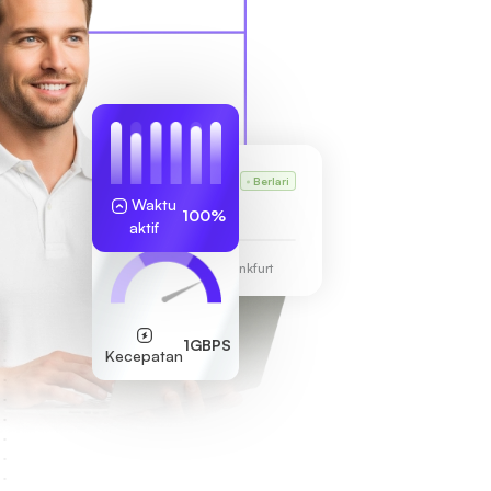
VPS milik Karl
Berlari
Waktu
255.189.85.19
100%
aktif
Pusat Data Frankfurt
1GBPS
Kecepatan