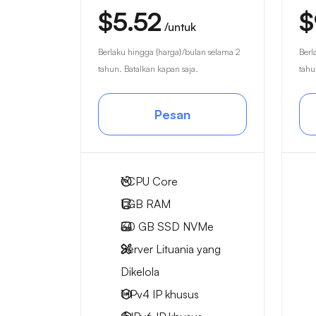
$5.52
$
/untuk
Berlaku hingga {harga}/bulan selama 2
Berl
tahun. Batalkan kapan saja.
tahu
Pesan
1
CPU Core
1 GB
RAM
30 GB
SSD NVMe
Server Lituania yang
Dikelola
1 IPv4
IP khusus