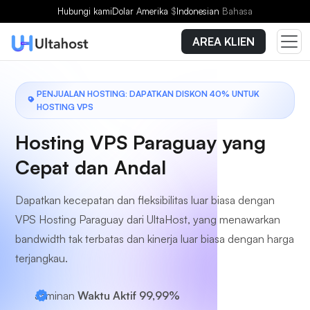
Pilih Paket
Hubungi kami
Dolar Amerika
$
Indonesian
Bahasa
AREA KLIEN
PENJUALAN HOSTING: DAPATKAN DISKON 40% UNTUK
HOSTING VPS
Hosting VPS Paraguay yang
Cepat dan Andal
Dapatkan kecepatan dan fleksibilitas luar biasa dengan
VPS Hosting Paraguay dari UltaHost, yang menawarkan
bandwidth tak terbatas dan kinerja luar biasa dengan harga
terjangkau.
Jaminan
Waktu Aktif 99,99%