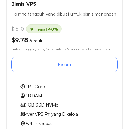
Bisnis VPS
Hosting tangguh yang dibuat untuk bisnis menengah.
$16.10
Hemat 40%
$9.78
/untuk
Berlaku hingga {harga}/bulan selama 2 tahun. Batalkan kapan saja.
Pesan
2
CPU Core
2 GB
RAM
50 GB
SSD NVMe
Server VPS PY yang Dikelola
1 IPv4
IP khusus