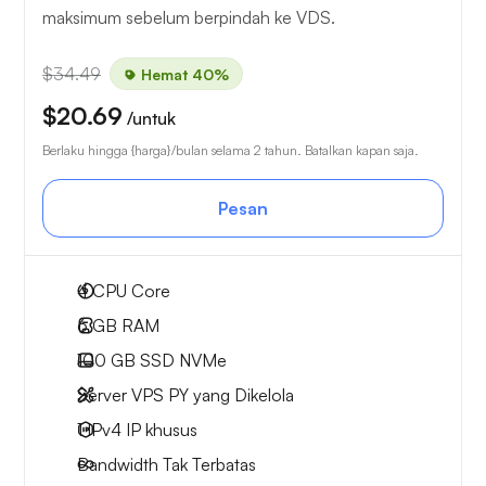
maksimum sebelum berpindah ke VDS.
$34.49
Hemat 40%
$20.69
/untuk
Berlaku hingga {harga}/bulan selama 2 tahun. Batalkan kapan saja.
Pesan
4
CPU Core
6 GB
RAM
100 GB
SSD NVMe
Server VPS PY yang Dikelola
1 IPv4
IP khusus
Bandwidth Tak Terbatas