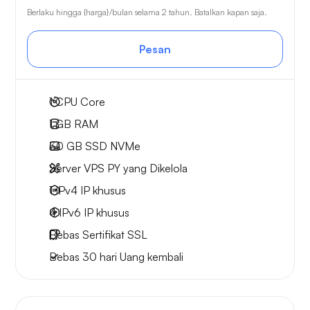
Berlaku hingga {harga}/bulan selama 2 tahun. Batalkan kapan saja.
Pesan
1
CPU Core
1 GB
RAM
30 GB
SSD NVMe
Server VPS PY yang Dikelola
1 IPv4
IP khusus
4 IPv6
IP khusus
Bebas
Sertifikat SSL
Bebas
30 hari
Uang kembali