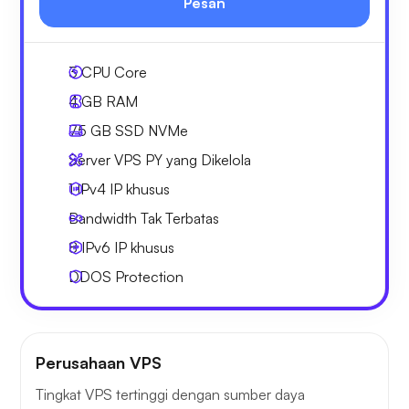
Pesan
3
CPU Core
4 GB
RAM
75 GB
SSD NVMe
Server VPS PY yang Dikelola
1 IPv4
IP khusus
Bandwidth Tak Terbatas
8 IPv6
IP khusus
DDOS Protection
Perusahaan VPS
Tingkat VPS tertinggi dengan sumber daya