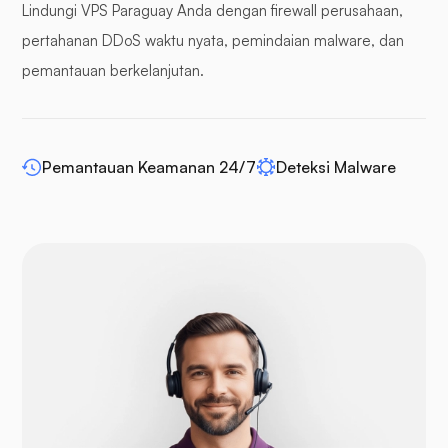
Lindungi VPS Paraguay Anda dengan firewall perusahaan,
Panel penyangga
pertahanan DDoS waktu nyata, pemindaian malware, dan
pemantauan berkelanjutan.
WP-memperluas
Pemantauan Keamanan 24/7
Deteksi Malware
Bahasa Indonesia: Drupal
Buka Keranjang