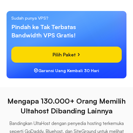
Sudah punya VPS?
Pindah ke Tak Terbatas
Bandwidth VPS Gratis!
Pilih Paket
Garansi Uang Kembali 30 Hari
Mengapa 130.000+ Orang Memilih
Ultahost Dibanding Lainnya
Bandingkan UltaHost dengan penyedia hosting terkemuka
seperti GoDaddy, Bluehost, dan SiteGround untuk melihat