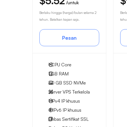
$5.52
$
/untuk
Berlaku hingga {harga}/bulan selama 2
Berl
tahun. Batalkan kapan saja.
tahu
Pesan
1
CPU Core
1 GB
RAM
30 GB
SSD NVMe
Server VPS Terkelola
1 IPv4
IP khusus
4 IPv6
IP khusus
Bebas
Sertifikat SSL