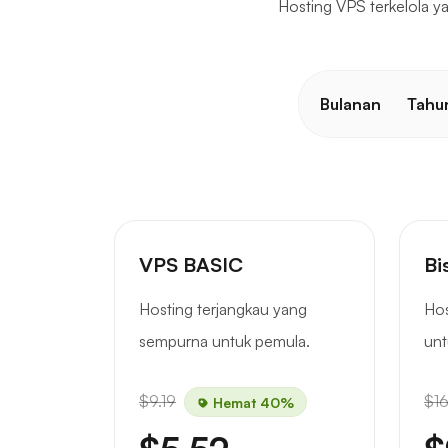
Hosting VPS terkelola y
Bulanan
Tahu
VPS BASIC
Bi
Hosting terjangkau yang
Hos
sempurna untuk pemula.
unt
$9.19
$16
Hemat 40%