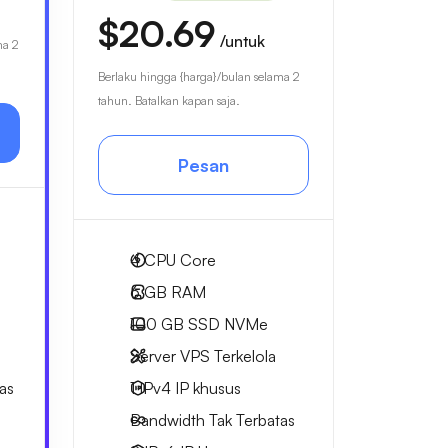
$20.69
/untuk
ma 2
Berlaku hingga {harga}/bulan selama 2
tahun. Batalkan kapan saja.
Pesan
4
CPU Core
6 GB
RAM
100 GB
SSD NVMe
Server VPS Terkelola
as
1 IPv4
IP khusus
Bandwidth Tak Terbatas