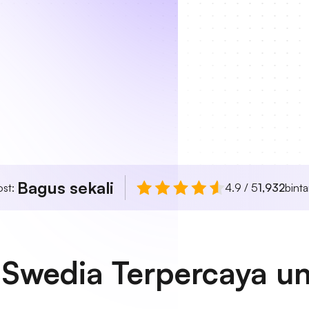
Bagus sekali
ost:
4.9 / 5
1,932
bint
 Swedia Terpercaya u