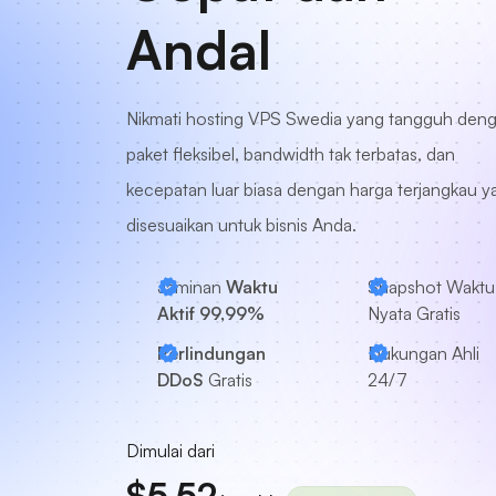
Andal
Nikmati hosting VPS Swedia yang tangguh den
paket fleksibel, bandwidth tak terbatas, dan
kecepatan luar biasa dengan harga terjangkau y
disesuaikan untuk bisnis Anda.
Jaminan
Waktu
Snapshot Waktu
Aktif 99,99%
Nyata Gratis
Perlindungan
Dukungan Ahli
DDoS
Gratis
24/7
Dimulai dari
$5.52