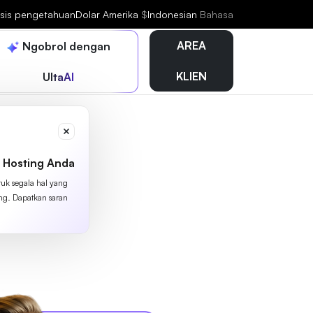
sis pengetahuan
Dolar Amerika
$
Indonesian
Bahasa
AREA
Ngobrol dengan
KLIEN
UltaAI
 Hosting Anda
tuk segala hal yang
ing. Dapatkan saran