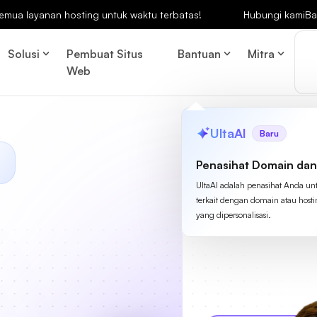
emua layanan hosting untuk waktu terbatas!
Hubungi kami
Ba
Solusi
Pembuat Situs
Bantuan
Mitra
Web
UltaAI
Baru
Penasihat Domain dan
UltaAI adalah penasihat Anda un
terkait dengan domain atau host
yang dipersonalisasi.