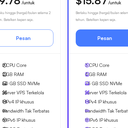
9.78
$15.87
/untuk
/untuk
aku hingga {harga}/bulan selama 2
Berlaku hingga {harga}/bulan sela
n. Batalkan kapan saja.
tahun. Batalkan kapan saja.
Pesan
Pesan
2
CPU Core
3
CPU Core
2 GB
RAM
4 GB
RAM
50 GB
SSD NVMe
75 GB
SSD NVMe
Server VPS Terkelola
Server VPS Terkelola
1 IPv4
IP khusus
1 IPv4
IP khusus
Bandwidth Tak Terbatas
Bandwidth Tak Terbat
6 IPv6
IP khusus
8 IPv6
IP khusus