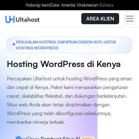
Pilih Paket
Hubungi kami
Dolar Amerika
$
Indonesian
Bahasa
AREA KLIEN
PENJUALAN HOSTING: DAPATKAN DISKON 40% UNTUK
HOSTING WORDPRESS
Hosting WordPress di Kenya
Percayakan UltaHost untuk hosting WordPress yang aman
dan cepat di Kenya. Paket kami menawarkan pengaturan
cepat, skalabilitas fleksibel, dan dukungan berkelanjutan.
Situs web Anda akan tetap dioptimalkan dengan
WordPress yang telah dikonfigurasi sebelumnya,
memberikan kinerja terbaik.
WordPress
Pembuat Situs AI