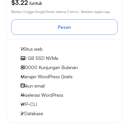
$3.22
/untuk
Berlaku hingga {harga}/bulan selama 2 tahun. Batalkan kapan saja.
Pesan
1 Situs web
30 GB
SSD NVMe
~10000
Kunjungan Bulanan
Manajer WordPress Gratis
1
Akun email
Akselerasi WordPress
WP-CLI
2 Database