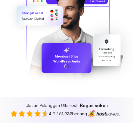
Sangat Cepat
Server Global
Terlindung
Tidak ada
Membuat Situs
ancaman yang
ditemukan
WordPress Anda
Bagus sekali
Ulasan Pelanggan UltaHost:
4.9 / 5
1,932
bintang