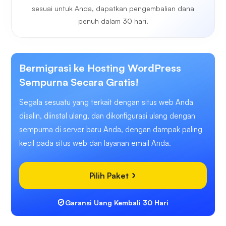
sesuai untuk Anda, dapatkan pengembalian dana
penuh dalam 30 hari.
Bermigrasi ke Hosting WordPress
Sempurna Secara Gratis!
Segala sesuatu yang terkait dengan situs web Anda
disalin, diinstal ulang, dan dikonfigurasi ulang dengan
sempurna di server baru Anda, dengan dampak paling
kecil pada situs web dan layanan email Anda.
Pilih Paket
Garansi Uang Kembali 30 Hari