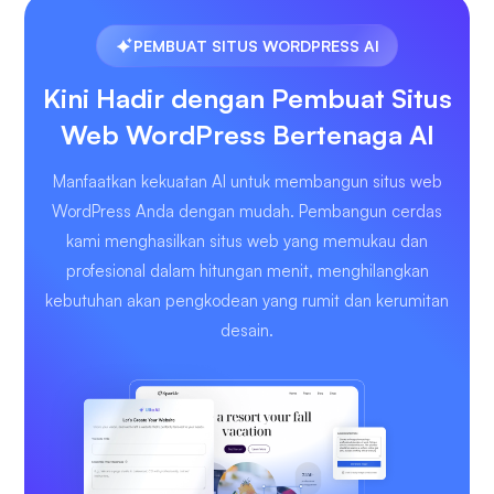
PEMBUAT SITUS WORDPRESS AI
Kini Hadir dengan Pembuat Situs
Web WordPress Bertenaga AI
Manfaatkan kekuatan AI untuk membangun situs web
WordPress Anda dengan mudah. Pembangun cerdas
kami menghasilkan situs web yang memukau dan
profesional dalam hitungan menit, menghilangkan
kebutuhan akan pengkodean yang rumit dan kerumitan
desain.