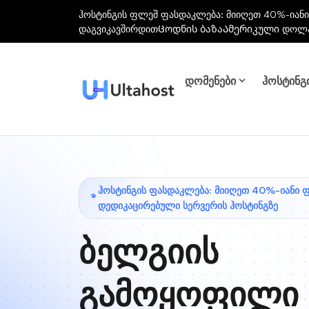
ჰოსტინგის ფლეშ ფასდაკლება: მიიღეთ 40%-იანი
დაგვიკავშირდით
Ცოდნის ბაზა
Ამერიკული დოლ
დომენები
ჰოსტინგ
ᲰᲝᲡᲢᲘᲜᲒᲘᲡ ᲤᲐᲡᲓᲐᲙᲚᲔᲑᲐ: ᲛᲘᲘᲦᲔᲗ 40%-ᲘᲐᲜᲘ 
ᲓᲔᲓᲘᲙᲐᲪᲘᲠᲔᲑᲣᲚᲘ ᲡᲔᲠᲕᲔᲠᲘᲡ ᲰᲝᲡᲢᲘᲜᲒᲖᲔ
ბელგიის
გამოყოფილი