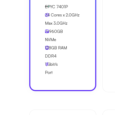
EPYC 7401P
24 Cores x 2.0GHz
Max 3.0GHz
2x
960GB
NVMe
128GB
RAM
DDR4
1
Gbit/s
Port