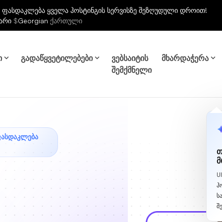
 ფასდაკლება ყველა ჰოსტინგის სერვისზე შეზღუდული დროით!
არი
$
Georgian
ქართული
ი
გადაწყვეტილებები
ვებსაიტის
მხარდაჭერა
შემქმნელი
ᲤᲐᲡᲓᲐᲙᲚᲔᲑᲐ
თ
მ
U
ჰ
ს
შ