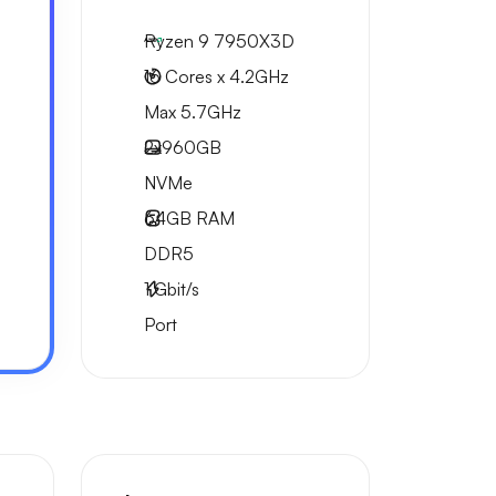
Ryzen 9 7950X3D
16 Cores x 4.2GHz
Max 5.7GHz
2x
960GB
NVMe
64GB
RAM
DDR5
1
Gbit/s
Port