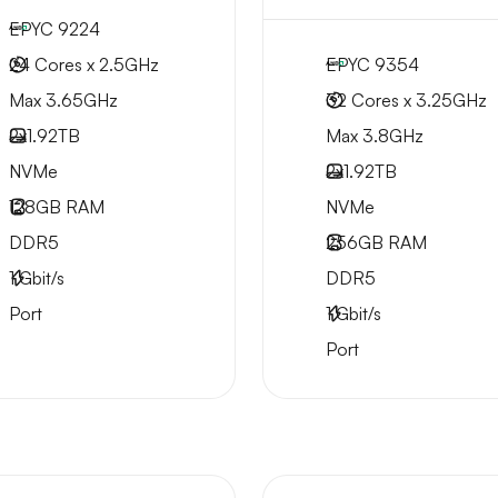
EPYC 9224
24 Cores x 2.5GHz
EPYC 9354
Max 3.65GHz
32 Cores x 3.25GHz
2x
1.92TB
Max 3.8GHz
NVMe
2x
1.92TB
128GB
RAM
NVMe
DDR5
256GB
RAM
1
Gbit/s
DDR5
Port
1
Gbit/s
Port