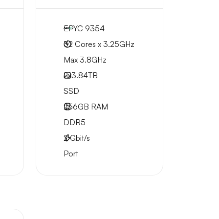
EPYC 9354
32 Cores x 3.25GHz
Max 3.8GHz
2x
3.84TB
SSD
256GB
RAM
DDR5
2
Gbit/s
Port