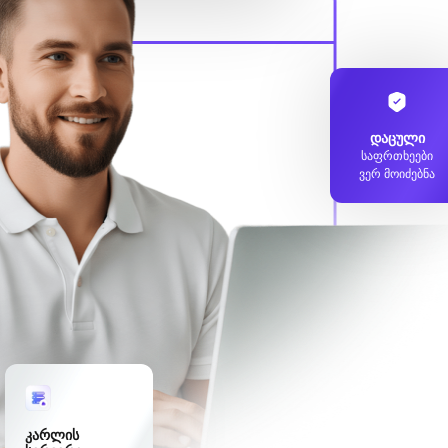
დაცული
საფრთხეები
ვერ მოიძებნა
კარლის