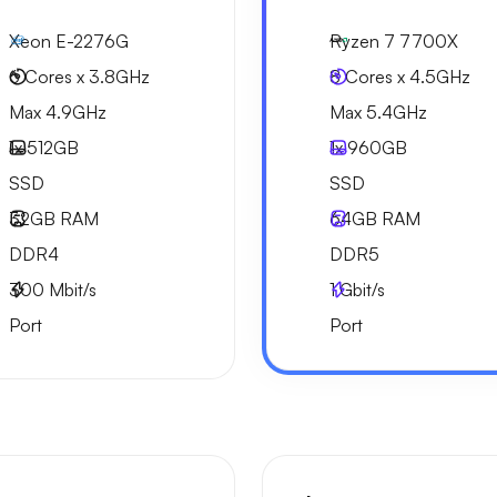
Xeon E-2276G
Ryzen 7 7700X
6 Cores x 3.8GHz
8 Cores x 4.5GHz
Max 4.9GHz
Max 5.4GHz
1x
512GB
1x
960GB
SSD
SSD
32GB
RAM
64GB
RAM
DDR4
DDR5
300
Mbit/s
1
Gbit/s
Port
Port