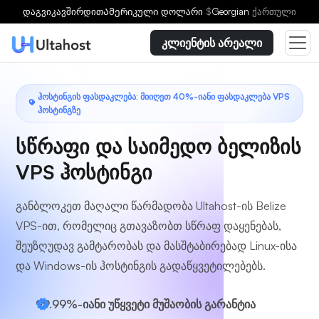
აირჩიეთ გეგმა
დაგვიკავშირდით
Ამერიკული დოლარი
$
Georgian
ქართული
კლიენტის არეალი
ᲰᲝᲡᲢᲘᲜᲒᲘᲡ ᲤᲐᲡᲓᲐᲙᲚᲔᲑᲐ: ᲛᲘᲘᲦᲔᲗ 40%-ᲘᲐᲜᲘ ᲤᲐᲡᲓᲐᲙᲚᲔᲑᲐ VPS
ᲰᲝᲡᲢᲘᲜᲒᲖᲔ
სწრაფი და საიმედო ბელიზის
VPS ჰოსტინგი
განბლოკეთ მაღალი წარმადობა Ultahost-ის Belize
VPS-ით, რომელიც გთავაზობთ სწრაფ დაყენებას,
შეუზღუდავ გამტარობას და მასშტაბირებად Linux-ისა
და Windows-ის ჰოსტინგის გადაწყვეტილებებს.
99.99%-იანი უწყვეტი მუშაობის გარანტია