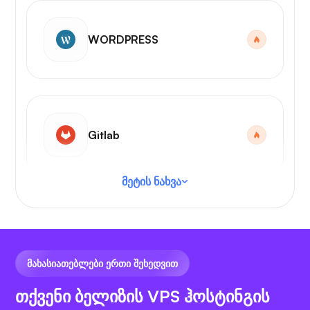
WORDPRESS
Gitlab
მეტის ნახვა
VS კოდი
ᲛᲐᲮᲐᲡᲘᲐᲗᲔᲑᲚᲔᲑᲘ ᲔᲠᲗᲘ ᲨᲔᲮᲔᲓᲕᲘᲗ
თქვენი ბელიზის VPS ჰოსტინგის