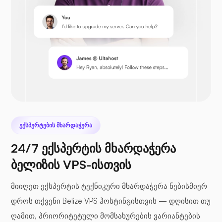
პრესტაშოპი
Nextcloud
ᲔᲥᲡᲞᲔᲠᲢᲔᲑᲘᲡ ᲛᲮᲐᲠᲓᲐᲭᲔᲠᲐ
24/7 ექსპერტის მხარდაჭერა
ბელიზის VPS-ისთვის
ზღვის ფაილი
მიიღეთ ექსპერტის ტექნიკური მხარდაჭერა ნებისმიერ
დროს თქვენი Belize VPS ჰოსტინგისთვის — დღისით თუ
ღამით, პრიორიტეტული მომსახურების ვარიანტების