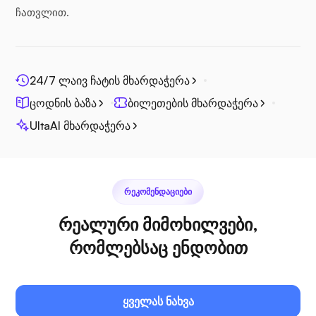
ჩათვლით.
ფოტოპრიზმა
24/7 ლაივ ჩატის მხარდაჭერა
ცოდნის ბაზა
ბილეთების მხარდაჭერა
ჯიცი
UltaAI მხარდაჭერა
ᲠᲔᲙᲝᲛᲔᲜᲓᲐᲪᲘᲔᲑᲘ
პლექსი
რეალური მიმოხილვები,
რომლებსაც ენდობით
ყველას ნახვა
საკუთარი ტრანსლაცია