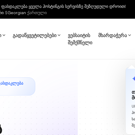
 ფასდაკლება ყველა ჰოსტინგის სერვისზე შეზღუდული დროით!
რი
$
Georgian
ქართული
ი
გადაწყვეტილებები
ვებსაიტის
მხარდაჭერა
შემქმნელი
ᲤᲐᲡᲓᲐᲙᲚᲔᲑᲐ
თ
მ
U
ჰ
ს
ს
შ