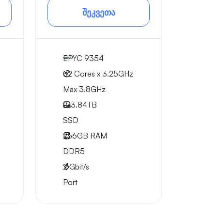
შეკვეთა
EPYC 9354
32 Cores x 3.25GHz
Max 3.8GHz
2x
3.84TB
SSD
256GB
RAM
DDR5
2
Gbit/s
Port