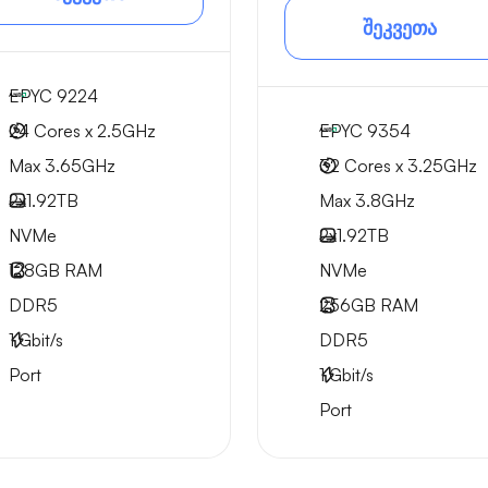
შეკვეთა
EPYC 9224
24 Cores x 2.5GHz
EPYC 9354
Max 3.65GHz
32 Cores x 3.25GHz
2x
1.92TB
Max 3.8GHz
NVMe
2x
1.92TB
128GB
RAM
NVMe
DDR5
256GB
RAM
1
Gbit/s
DDR5
Port
1
Gbit/s
Port