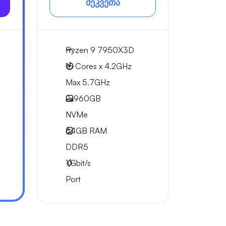
შეკვეთა
Ryzen 9 7950X3D
16 Cores x 4.2GHz
Max 5.7GHz
2x
960GB
NVMe
64GB
RAM
DDR5
1
Gbit/s
Port