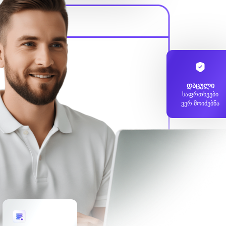
დაცული
საფრთხეები
ვერ მოიძებნა