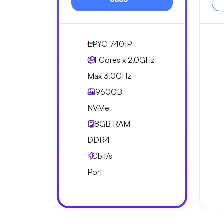
EPYC 7401P
24 Cores x 2.0GHz
Max 3.0GHz
2x
960GB
NVMe
128GB
RAM
DDR4
1
Gbit/s
Port