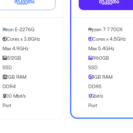
შეკვეთა
შეკვეთა
Xeon E-2276G
Ryzen 7 7700X
6 Cores x 3.8GHz
8 Cores x 4.5GHz
Max 4.9GHz
Max 5.4GHz
1x
512GB
1x
960GB
SSD
SSD
32GB
RAM
64GB
RAM
DDR4
DDR5
300
Mbit/s
1
Gbit/s
Port
Port