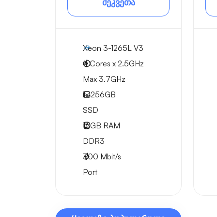
შეკვეთა
Xeon 3-1265L V3
4 Cores x 2.5GHz
Max 3.7GHz
1x
256GB
SSD
16GB
RAM
DDR3
300
Mbit/s
Port