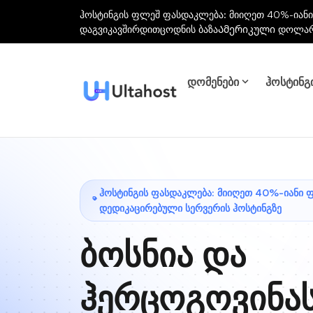
ჰოსტინგის ფლეშ ფასდაკლება: მიიღეთ 40%-იანი
დაგვიკავშირდით
ცოდნის ბაზა
Ამერიკული დოლა
დომენები
ჰოსტინგ
ᲰᲝᲡᲢᲘᲜᲒᲘᲡ ᲤᲐᲡᲓᲐᲙᲚᲔᲑᲐ: ᲛᲘᲘᲦᲔᲗ 40%-ᲘᲐᲜᲘ 
ᲓᲔᲓᲘᲙᲐᲪᲘᲠᲔᲑᲣᲚᲘ ᲡᲔᲠᲕᲔᲠᲘᲡ ᲰᲝᲡᲢᲘᲜᲒᲖᲔ
ბოსნია და
ჰერცოგოვინა