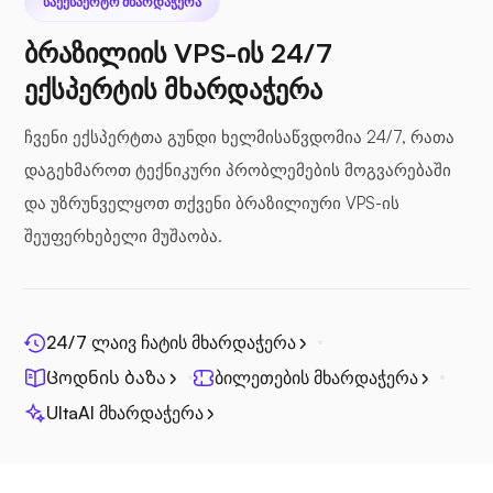
ᲡᲐᲔᲥᲡᲞᲔᲠᲢᲝ ᲛᲮᲐᲠᲓᲐᲭᲔᲠᲐ
ბრაზილიის VPS-ის 24/7
ზღვის ფაილი
ექსპერტის მხარდაჭერა
ჩვენი ექსპერტთა გუნდი ხელმისაწვდომია 24/7, რათა
დაგეხმაროთ ტექნიკური პრობლემების მოგვარებაში
და უზრუნველყოთ თქვენი ბრაზილიური VPS-ის
ფოტოპრიზმა
შეუფერხებელი მუშაობა.
24/7 ლაივ ჩატის მხარდაჭერა
ჯიცი
Ცოდნის ბაზა
ბილეთების მხარდაჭერა
UltaAI მხარდაჭერა