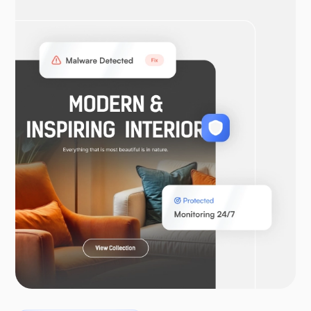
OpenVPN
WooCommerce
ლარაველი
პტეროდაქტილი