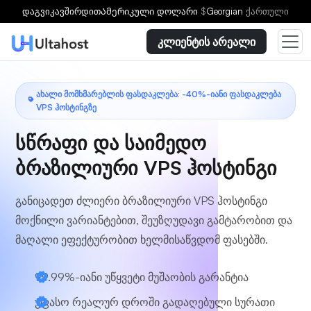
აირჩიეთ გეგმა
დაგვიკავშირდით
Ამერიკული დოლარი
$
Georgian
ქართული
კლიენტის არეალი
ᲐᲮᲐᲚᲘ ᲛᲝᲛᲮᲛᲐᲠᲔᲑᲚᲘᲡ ᲤᲐᲡᲓᲐᲙᲚᲔᲑᲐ: -40%-ᲘᲐᲜᲘ ᲤᲐᲡᲓᲐᲙᲚᲔᲑᲐ
VPS ᲰᲝᲡᲢᲘᲜᲒᲖᲔ
სწრაფი და საიმედო
ბრაზილიური VPS ჰოსტინგი
განიცადეთ ძლიერი ბრაზილიური VPS ჰოსტინგი
მოქნილი ვარიანტებით, შეუზღუდავი გამტარობით და
მაღალი ეფექტურობით ხელმისაწვდომ ფასებში.
99.99%-იანი უწყვეტი მუშაობის გარანტია
უფასო რეალურ დროში გადაღებული სურათი