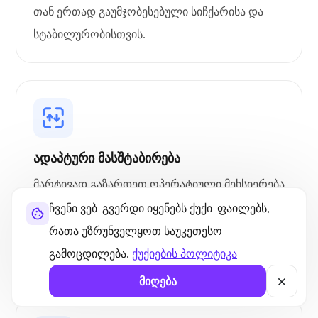
თან ერთად გაუმჯობესებული სიჩქარისა და
სტაბილურობისთვის.
ადაპტური მასშტაბირება
მარტივად გაზარდეთ ოპერატიული მეხსიერება
1 გბ-დან ზემოთ თქვენს ბრაზილიურ VPS-ზე
ჩვენი ვებ-გვერდი იყენებს ქუქი-ფაილებს,
ჩვენი ინტუიციური მართვის პანელის
რათა უზრუნველყოთ საუკეთესო
საშუალებით.
გამოცდილება.
ქუქიების პოლიტიკა
მიღება