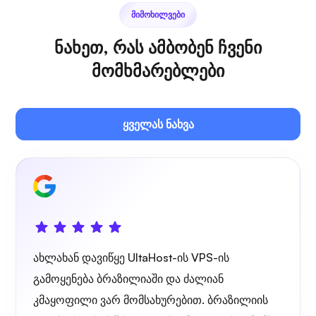
პლექსი
ᲛᲘᲛᲝᲮᲘᲚᲕᲔᲑᲘ
ნახეთ, რას ამბობენ ჩვენი
მომხმარებლები
საკუთარი ტრანსლაცია
ყველას ნახვა
მავთულის დაცვა
ახლახან დავიწყე UltaHost-ის VPS-ის
გამოყენება ბრაზილიაში და ძალიან
კმაყოფილი ვარ მომსახურებით. ბრაზილიის
რენტგენი