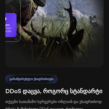
დაცული
აფრთხეები
ერ მოიძებნა
დაკვრა
ᲒᲐᲠᲐᲜᲢᲘᲠᲔᲑᲣᲚᲘ ᲣᲡᲐᲤᲠᲗᲮᲝᲔᲑᲐ
DDoS დაცვა, როგორც სტანდარტი
თქვენი სათამაშო სერვერები ონლაინ და უსაფრთხოდ
რჩება ჩაშენებული DDoS დაცვით, რომელიც