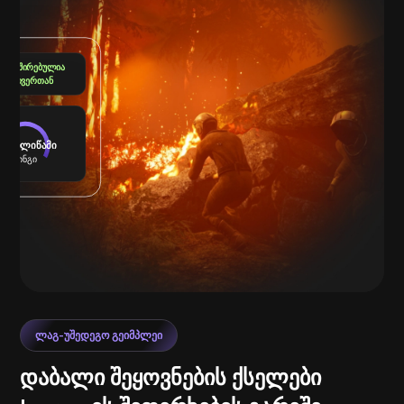
აკავშირებულია
სერვერთან
4 მილიწამი
პინგი
ᲚᲐᲒ-ᲣᲨᲔᲓᲔᲒᲝ ᲒᲔᲘᲛᲞᲚᲔᲘ
დაბალი შეყოვნების ქსელები