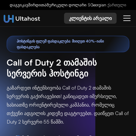
დაგვიკავშირდით
Ამერიკული დოლარი
$
Georgian
ქართული
კლიენტის არეალი
ᲰᲝᲡᲢᲘᲜᲒᲘᲡ ᲤᲚᲔᲨ ᲤᲐᲡᲓᲐᲙᲚᲔᲑᲐ: ᲛᲘᲘᲦᲔᲗ 40%-ᲘᲐᲜᲘ
ᲤᲐᲡᲓᲐᲙᲚᲔᲑᲐ
Call of Duty 2 თამაშის
სერვერის ჰოსტინგი
გაზარდეთ ინტენსივობა Call of Duty 2 თამაშის
სერვერის გაქირავებით! განიცადეთ იმერსიული,
ხასიათზე ორიენტირებული კამპანია, რომელიც
თქვენი ადგილის კიდეზე დაგტოვებთ. დაიწყეთ Call of
Duty 2 სერვერი 55 წამში.