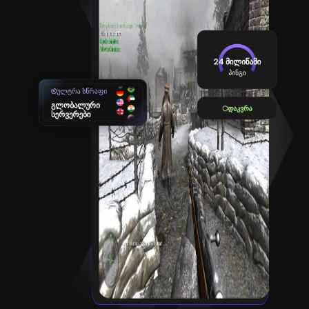
24 მილიწამი
პინგი
ულტრა სწრაფი
გლობალური
დაკვრა
სერვერები