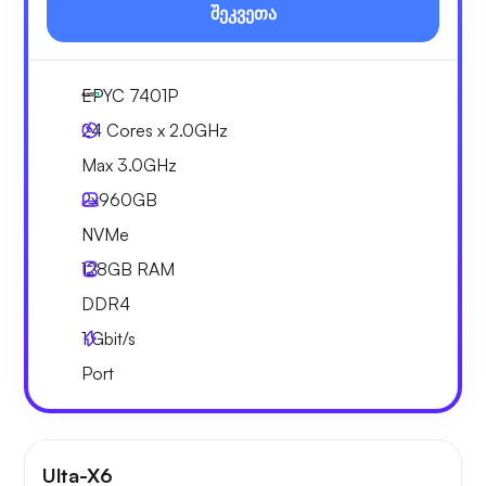
შეკვეთა
EPYC 7401P
24 Cores x 2.0GHz
Max 3.0GHz
2x
960GB
NVMe
128GB
RAM
DDR4
1
Gbit/s
Port
Ulta-X6