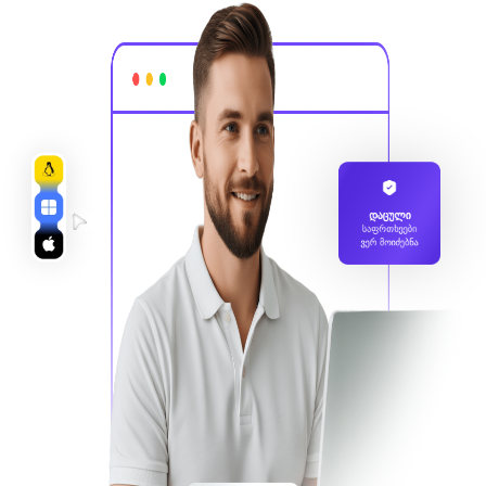
დაცული
საფრთხეები
ვერ მოიძებნა