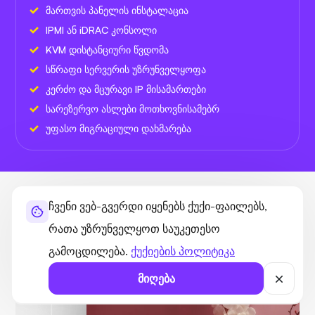
მართვის პანელის ინსტალაცია
IPMI ან iDRAC კონსოლი
KVM დისტანციური წვდომა
სწრაფი სერვერის უზრუნველყოფა
კერძო და მცურავი IP მისამართები
სარეზერვო ასლები მოთხოვნისამებრ
უფასო მიგრაციული დახმარება
ჩვენი ვებ-გვერდი იყენებს ქუქი-ფაილებს,
რათა უზრუნველყოთ საუკეთესო
გამოცდილება.
ქუქიების პოლიტიკა
სიჩქარე
99.1
მიღება