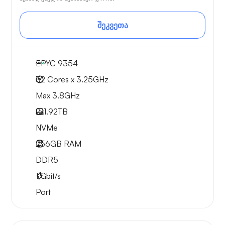
შეკვეთა
EPYC 9354
32 Cores x 3.25GHz
Max 3.8GHz
2x
1.92TB
NVMe
256GB
RAM
DDR5
1
Gbit/s
Port