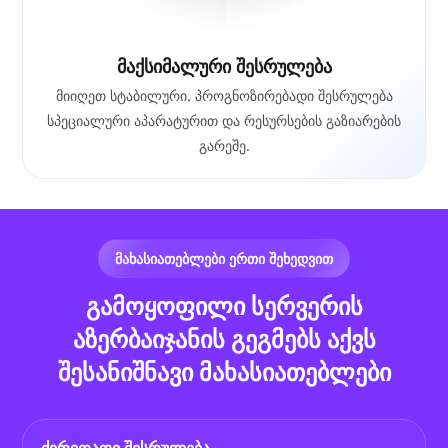
მაქსიმალური შესრულება
მიიღეთ სტაბილური, პროგნოზირებადი შესრულება
სპეციალური აპარატურით და რესურსების გაზიარების
გარეშე.
ᲛᲐᲮᲐᲡᲘᲐᲗᲔᲑᲚᲔᲑᲘ ᲔᲠᲗᲘ ᲨᲔᲮᲔᲓᲕᲘᲗ
გამოყოფილი სერვერის
აზერბაიჯანის გეგმებს აქვს
შესანიშნავი მახასიათებლები
ძირითადი შესრულება