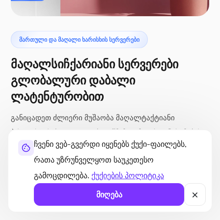
ᲛᲐᲠᲗᲣᲚᲘ ᲓᲐ ᲛᲐᲦᲐᲚᲘ ᲮᲐᲠᲘᲡᲮᲘᲡ ᲡᲔᲠᲕᲔᲠᲔᲑᲘ
მაღალსიჩქარიანი სერვერები
გლობალური დაბალი
ლატენტურობით
განიცადეთ ძლიერი მუშაობა მაღალტაქტიანი
პროცესორებით და 10 გბიტ/წმ-მდე მოთხოვნისამებრ
ჩვენი ვებ-გვერდი იყენებს ქუქი-ფაილებს,
ქსელის სიჩქარით. ჩვენი გლობალური მონაცემთა
რათა უზრუნველყოთ საუკეთესო
ცენტრების მდებარეობები უზრუნველყოფენ საშუალოდ
გამოცდილება.
ქუქიების პოლიტიკა
დაახლოებით 50 მილიწამიან პინგს, რაც
უზრუნველყოფს სწრაფ და თანმიმდევრულ წვდომას
მიღება
მთელ მსოფლიოში.