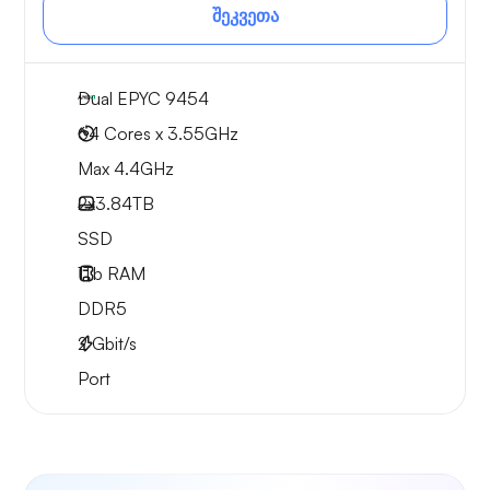
შეკვეთა
Dual EPYC 9454
64 Cores x 3.55GHz
Max 4.4GHz
2x
3.84TB
SSD
1Tb
RAM
DDR5
2
Gbit/s
Port