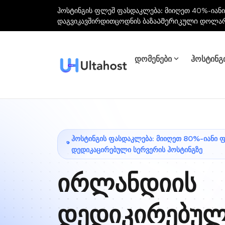
ჰოსტინგის ფლეშ ფასდაკლება: მიიღეთ 40%-იანი
დაგვიკავშირდით
ცოდნის ბაზა
Ამერიკული დოლა
დომენები
ჰოსტინგ
ᲰᲝᲡᲢᲘᲜᲒᲘᲡ ᲤᲐᲡᲓᲐᲙᲚᲔᲑᲐ: ᲛᲘᲘᲦᲔᲗ 80%-ᲘᲐᲜᲘ 
ᲓᲔᲓᲘᲙᲐᲪᲘᲠᲔᲑᲣᲚᲘ ᲡᲔᲠᲕᲔᲠᲘᲡ ᲰᲝᲡᲢᲘᲜᲒᲖᲔ
ირლანდიის
დედიკირებუ