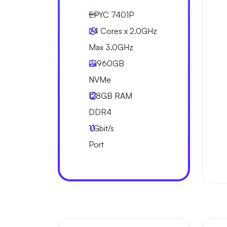
EPYC 7401P
24 Cores x 2.0GHz
Max 3.0GHz
2x
960GB
NVMe
128GB
RAM
DDR4
1
Gbit/s
Port