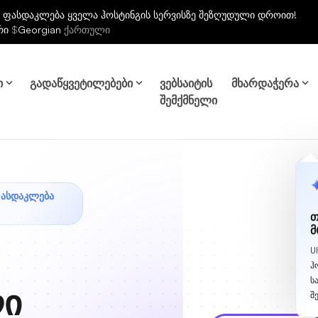
 ფასდაკლება ყველა ჰოსტინგის სერვისზე შეზღუდული დროით!
რი
$
Georgian
ქართული
ი
გადაწყვეტილებები
ვებსაიტის
მხარდაჭერა
შემქმნელი
ᲤᲐᲡᲓᲐᲙᲚᲔᲑᲐ
თ
მ
U
ჰ
ს
ლი
შ