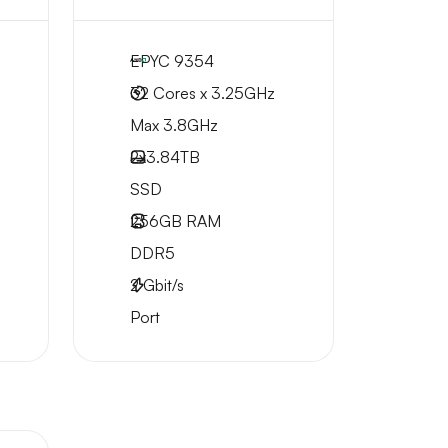
EPYC 9354
32 Cores x 3.25GHz
Max 3.8GHz
2x
3.84TB
SSD
256GB
RAM
DDR5
2
Gbit/s
Port