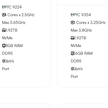
EPYC 9224
24 Cores x 2.5GHz
EPYC 9354
Max 3.65GHz
32 Cores x 3.25GHz
2x
1.92TB
Max 3.8GHz
NVMe
2x
1.92TB
128GB
RAM
NVMe
DDR5
256GB
RAM
1
Gbit/s
DDR5
Port
1
Gbit/s
Port