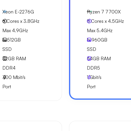
Xeon E-2276G
Ryzen 7 7700X
6 Cores x 3.8GHz
8 Cores x 4.5GHz
Max 4.9GHz
Max 5.4GHz
1x
512GB
1x
960GB
SSD
SSD
32GB
RAM
64GB
RAM
DDR4
DDR5
300
Mbit/s
1
Gbit/s
Port
Port