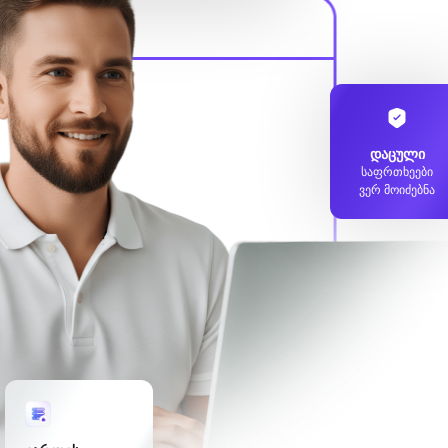
დაცული
საფრთხეები
ვერ მოიძებნა