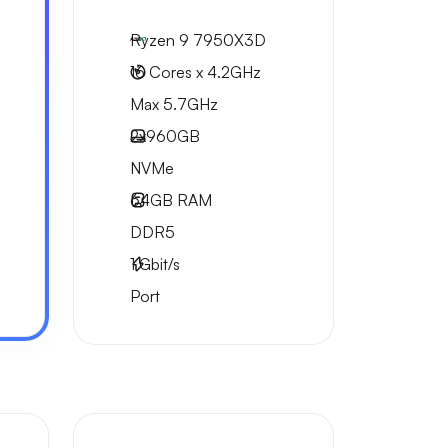
Ryzen 9 7950X3D
16 Cores x 4.2GHz
Max 5.7GHz
2x
960GB
NVMe
64GB
RAM
DDR5
1
Gbit/s
Port