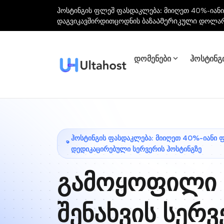
ჰოსტინგის ფლეშ ფასდაკლება: მიიღეთ 40%-იანი
დაგვიკავშირდით
ცოდნის ბაზა
Ამერიკული დოლა
დომენები
ჰოსტინგ
ᲰᲝᲡᲢᲘᲜᲒᲘᲡ ᲤᲐᲡᲓᲐᲙᲚᲔᲑᲐ: ᲛᲘᲘᲦᲔᲗ 40%-ᲘᲐᲜᲘ 
ᲓᲔᲓᲘᲙᲐᲪᲘᲠᲔᲑᲣᲚᲘ ᲡᲔᲠᲕᲔᲠᲘᲡ ᲰᲝᲡᲢᲘᲜᲒᲖᲔ
გამოყოფილი
შენახვის სერვ