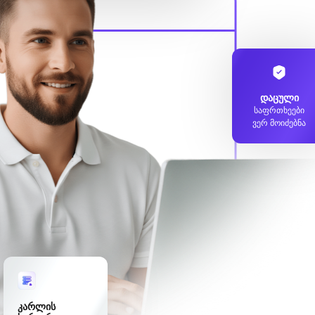
დაცული
საფრთხეები
ვერ მოიძებნა
კარლის