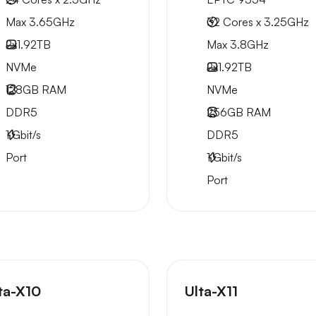
Max 3.65GHz
32 Cores x 3.25GHz
2x
1.92TB
Max 3.8GHz
NVMe
2x
1.92TB
128GB
RAM
NVMe
DDR5
256GB
RAM
1
Gbit/s
DDR5
Port
1
Gbit/s
Port
ta-X10
Ulta-X11