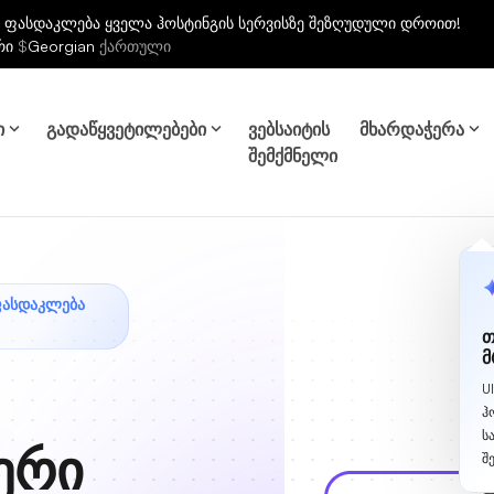
 ფასდაკლება ყველა ჰოსტინგის სერვისზე შეზღუდული დროით!
რი
$
Georgian
ქართული
ი
გადაწყვეტილებები
ვებსაიტის
მხარდაჭერა
შემქმნელი
ᲤᲐᲡᲓᲐᲙᲚᲔᲑᲐ
თ
მ
U
ჰ
ს
ერი
შ