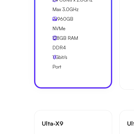
Max 3.0GHz
2x
960GB
NVMe
128GB
RAM
DDR4
1
Gbit/s
Port
Ulta-X9
Ul