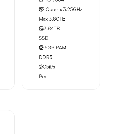
32 Cores x 3.25GHz
Max 3.8GHz
2x
3.84TB
SSD
256GB
RAM
DDR5
2
Gbit/s
Port