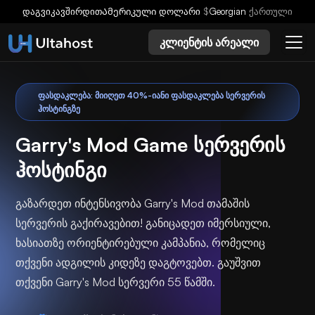
დაგვიკავშირდით
Ამერიკული დოლარი
$
Georgian
ქართული
კლიენტის არეალი
ᲤᲐᲡᲓᲐᲙᲚᲔᲑᲐ: ᲛᲘᲘᲦᲔᲗ 40%-ᲘᲐᲜᲘ ᲤᲐᲡᲓᲐᲙᲚᲔᲑᲐ ᲡᲔᲠᲕᲔᲠᲘᲡ
ᲰᲝᲡᲢᲘᲜᲒᲖᲔ
Garry's Mod Game სერვერის
ჰოსტინგი
გაზარდეთ ინტენსივობა Garry's Mod თამაშის
სერვერის გაქირავებით! განიცადეთ იმერსიული,
ხასიათზე ორიენტირებული კამპანია, რომელიც
თქვენი ადგილის კიდეზე დაგტოვებთ. გაუშვით
თქვენი Garry's Mod სერვერი 55 წამში.