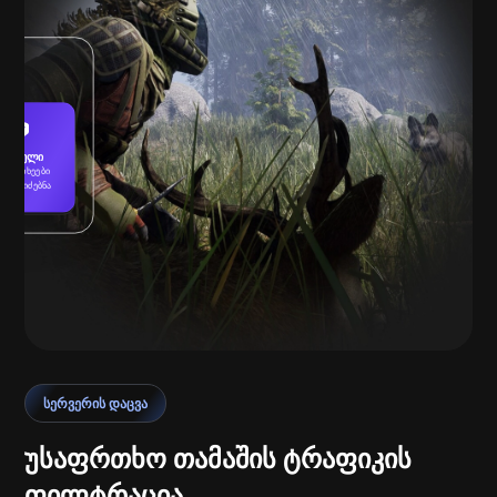
დაცული
აფრთხეები
ერ მოიძებნა
დაკვრა
ᲡᲔᲠᲕᲔᲠᲘᲡ ᲓᲐᲪᲕᲐ
უსაფრთხო თამაშის ტრაფიკის
ფილტრაცია