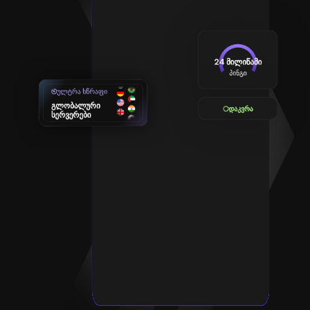
24 მილიწამი
პინგი
ულტრა სწრაფი
გლობალური
დაკვრა
სერვერები