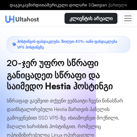
დაგვიკავშირდით
Ამერიკული დოლარი
$
Georgian
ქართული
კლიენტის არეალი
ᲰᲝᲡᲢᲘᲜᲒᲘᲡ ᲤᲐᲡᲓᲐᲙᲚᲔᲑᲐ: ᲛᲘᲘᲦᲔᲗ 40%-ᲘᲐᲜᲘ ᲤᲐᲡᲓᲐᲙᲚᲔᲑᲐ
VPS ᲰᲝᲡᲢᲘᲜᲒᲖᲔ
20-ჯერ უფრო სწრაფი
განიცადეთ სწრაფი და
საიმედო Hestia ჰოსტინგი
სწრაფად გაუშვით თქვენი ვებსაიტი ჩვენი წინასწარ
დაინსტალირებული Hestia მართვის პანელის
გამოყენებით SSD VPS-ზე. ისიამოვნეთ მოქნილი,
მაღალი ხარისხის ჰოსტინგით, რომელიც
ოპტიმიზირებულია Linux ოპერაციული