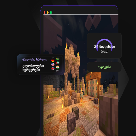
24 მილიწამი
პინგი
ულტრა სწრაფი
გლობალური
დაკვრა
სერვერები