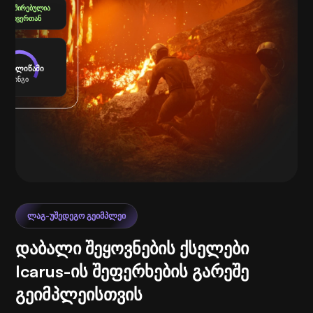
აკავშირებულია
სერვერთან
4 მილიწამი
პინგი
ᲚᲐᲒ-ᲣᲨᲔᲓᲔᲒᲝ ᲒᲔᲘᲛᲞᲚᲔᲘ
დაბალი შეყოვნების ქსელები
Icarus-ის შეფერხების გარეშე
გეიმპლეისთვის