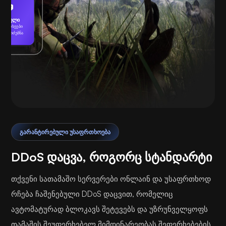
დაცული
აფრთხეები
ერ მოიძებნა
დაკვრა
ᲒᲐᲠᲐᲜᲢᲘᲠᲔᲑᲣᲚᲘ ᲣᲡᲐᲤᲠᲗᲮᲝᲔᲑᲐ
DDoS დაცვა, როგორც სტანდარტი
თქვენი სათამაშო სერვერები ონლაინ და უსაფრთხოდ
რჩება ჩაშენებული DDoS დაცვით, რომელიც
ავტომატურად ბლოკავს შეტევებს და უზრუნველყოფს
თამაშის შეუფერხებელ მიმდინარეობას შეფერხებების