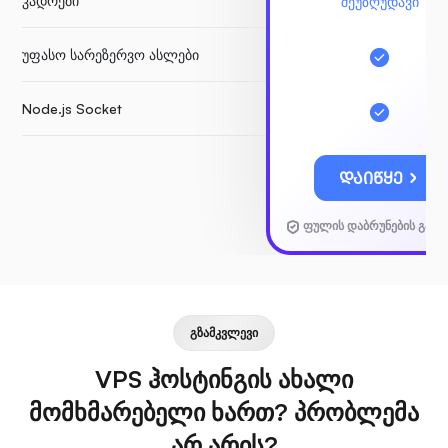
კადრები
შეუზღუდავი
უფასო სარეზერვო ასლები
Node.js Socket
ᲓᲐᲘᲬᲧᲔ
ფულის დაბრუნების გარა
ᲒᲖᲐᲛᲙᲕᲚᲔᲕᲘ
VPS ჰოსტინგის ახალი
მომხმარებელი ხართ? პრობლემა
არ არის?