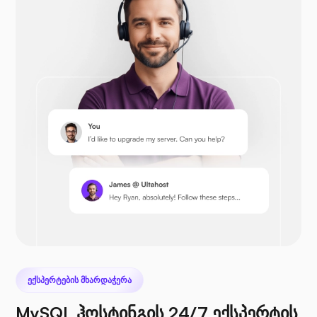
Opencart
პრესტაშოპი
Nextcloud
ᲔᲥᲡᲞᲔᲠᲢᲔᲑᲘᲡ ᲛᲮᲐᲠᲓᲐᲭᲔᲠᲐ
MySQL ჰოსტინგის 24/7 ექსპერტის