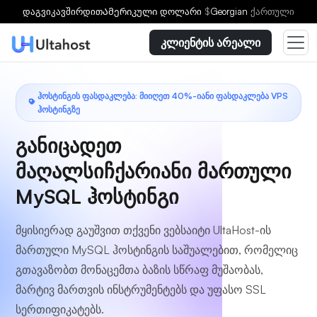
აირჩიეთ გეგმა
დაგვიკავშირდით
Ამერიკული დოლარი
$
Georgian
ქართული
კლიენტის არეალი
ᲰᲝᲡᲢᲘᲜᲒᲘᲡ ᲤᲐᲡᲓᲐᲙᲚᲔᲑᲐ: ᲛᲘᲘᲦᲔᲗ 40%-ᲘᲐᲜᲘ ᲤᲐᲡᲓᲐᲙᲚᲔᲑᲐ VPS
ᲰᲝᲡᲢᲘᲜᲒᲖᲔ
განიცადეთ
მაღალსიჩქარიანი მართული
MySQL ჰოსტინგი
მყისიერად გაუშვით თქვენი ვებსაიტი UltaHost-ის
მართული MySQL ჰოსტინგის საშუალებით, რომელიც
გთავაზობთ მონაცემთა ბაზის სწრაფ მუშაობას,
მარტივ მართვის ინსტრუმენტებს და უფასო SSL
სერთიფიკატებს.