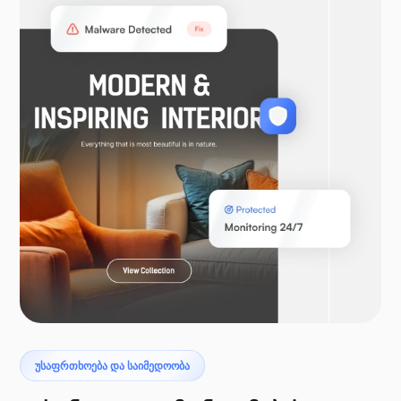
WooCommerce
ლარაველი
პტეროდაქტილი
ᲣᲡᲐᲤᲠᲗᲮᲝᲔᲑᲐ ᲓᲐ ᲡᲐᲘᲛᲔᲓᲝᲝᲑᲐ